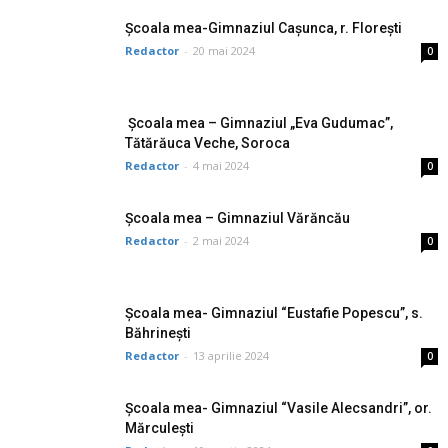
Școala mea-Gimnaziul Cașunca, r. Florești
Redactor
-
20 mai 2024
0
Școala mea – Gimnaziul „Eva Gudumac”,
Tătărăuca Veche, Soroca
Redactor
-
4 mai 2024
0
Școala mea – Gimnaziul Vărăncău
Redactor
-
2 mai 2024
0
Școala mea- Gimnaziul “Eustafie Popescu”, s.
Băhrinești
Redactor
-
13 aprilie 2024
0
Școala mea- Gimnaziul “Vasile Alecsandri”, or.
Mărculești