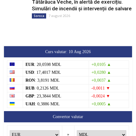
Tătărăuca Veche, în alertă de exercițiu.
Simulări de incendii și intervenții de salvare
7 august 2026
Soroca
Curs valutar: 10 Aug 2026
EUR
: 20,0598 MDL
+0,0105 ▲
USD
: 17,4017 MDL
+0,0280 ▲
RON
: 3,8191 MDL
+0,0037 ▲
RUB
: 0,2126 MDL
-0,0011 ▼
GBP
: 23,3844 MDL
-0,0024 ▼
UAH
: 0,3886 MDL
+0,0005 ▲
Convertor valutar
»