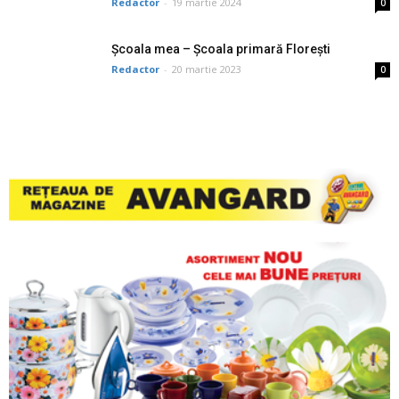
Redactor
-
19 martie 2024
0
Școala mea – Școala primară Florești
Redactor
-
20 martie 2023
0