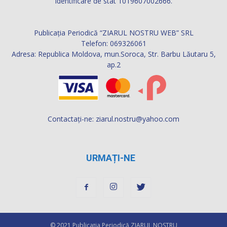
identificare de stat 1019607002666.
Publicația Periodică “ZIARUL NOSTRU WEB” SRL
Telefon: 069326061
Adresa: Republica Moldova, mun.Soroca, Str. Barbu Lăutaru 5,
ap.2
Contactați-ne:
ziarul.nostru@yahoo.com
URMAȚI-NE
© 2021 Publicaţia Periodică ZIARUL NOSTRU