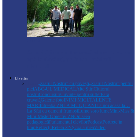
Soroca
Autoritățile monitorizează alimentarea cu
apă la Cosăuți, pe fondul scăderii
nivelului…
Divertis
Toate
,,Ziarul Nostru” cu povești
„Ziarul Nostru” pentru
pici
ABC-UL MEDICAL
Alte Știri
Cititorul
nostru
Concursuri
Cuvinte pentru suflet
Fără
cravată
Galerie foto
INIMI MICI,TALENTE
MARI
Întreabă ZN
LA MULŢI ANI
La noi acasă la…
La Sfat cu oameni frumoși
Lume soro lume
Mini-Miss &
Mini-Mister
Obiectiv ZN
Odiseea
pedagogică
Parlamentul elevilor
Podcast
Portrete în
timp
Reflecții
Reteta ZN
Școala mea
Video