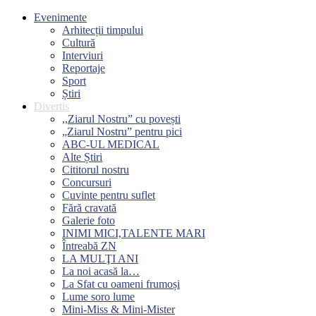
Evenimente
Arhitecții timpului
Cultură
Interviuri
Reportaje
Sport
Știri
Divertis
,,Ziarul Nostru” cu povești
„Ziarul Nostru” pentru pici
ABC-UL MEDICAL
Alte Știri
Cititorul nostru
Concursuri
Cuvinte pentru suflet
Fără cravată
Galerie foto
INIMI MICI,TALENTE MARI
Întreabă ZN
LA MULŢI ANI
La noi acasă la…
La Sfat cu oameni frumoși
Lume soro lume
Mini-Miss & Mini-Mister