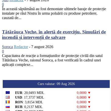
0
În această săptămână au fost demontate ultimele baraje de protecție
instalate pe râul Nistru în urma poluării cu produse petroliere,
cauzată de...
Tătărăuca Veche, în alertă de exercițiu. Simulări de
incendii și intervenții de salvare
Soroca
Redactor
-
7 august 2026
0
Capacitatea de reacție a formațiunilor de protecție civilă din satul
Tătărăuca Veche, raionul Soroca, a fost verificată în cadrul unei
aplicații complexe...
Curs valutar: 09 Aug 2026
EUR
: 20,0493 MDL
0,0000 ▼
USD
: 17,3737 MDL
0,0000 ▼
RON
: 3,8154 MDL
0,0000 ▼
RUB
: 0,2137 MDL
0,0000 ▼