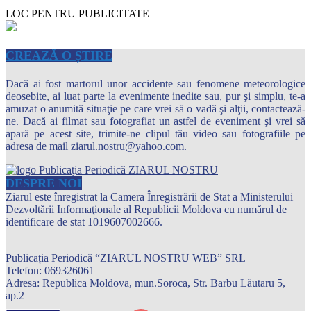
LOC PENTRU PUBLICITATE
CREAZĂ O ȘTIRE
Dacă ai fost martorul unor accidente sau fenomene meteorologice
deosebite, ai luat parte la evenimente inedite sau, pur şi simplu, te-a
amuzat o anumită situaţie pe care vrei să o vadă şi alţii, contactează-
ne. Dacă ai filmat sau fotografiat un astfel de eveniment şi vrei să
apară pe acest site, trimite-ne clipul tău video sau fotografiile pe
adresa de mail ziarul.nostru@yahoo.com.
DESPRE NOI
Ziarul este înregistrat la Camera Înregistrării de Stat a Ministerului
Dezvoltării Informaţionale al Republicii Moldova cu numărul de
identificare de stat 1019607002666.
Publicația Periodică “ZIARUL NOSTRU WEB” SRL
Telefon: 069326061
Adresa: Republica Moldova, mun.Soroca, Str. Barbu Lăutaru 5,
ap.2