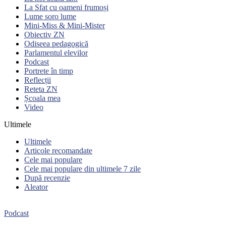
La Sfat cu oameni frumoși
Lume soro lume
Mini-Miss & Mini-Mister
Obiectiv ZN
Odiseea pedagogică
Parlamentul elevilor
Podcast
Portrete în timp
Reflecții
Reteta ZN
Școala mea
Video
Ultimele
Ultimele
Articole recomandate
Cele mai populare
Cele mai populare din ultimele 7 zile
După recenzie
Aleator
Podcast