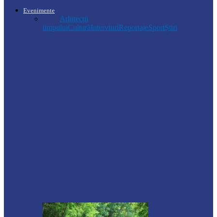
Evenimente
Toate
Arhitecții
timpului
Cultură
Interviuri
Reportaje
Sport
Știri
Soroca
Ambrozia aduce amenzi în raionul Soroca:
un locuitor din Răcovăț sancționat
Știri
Ultimele baraje de protecție de pe Nistru
au fost demontate. Ministrul…
Soroca
Tătărăuca Veche, în alertă de exercițiu.
Simulări de incendii și intervenții…