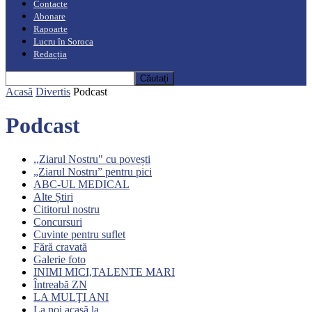
Contacte
Abonare
Rapoarte
Lucru în Soroca
Redacția
Acasă
Divertis
Podcast
Podcast
,,Ziarul Nostru" cu povești
„Ziarul Nostru” pentru pici
ABC-UL MEDICAL
Alte Știri
Cititorul nostru
Concursuri
Cuvinte pentru suflet
Fără cravată
Galerie foto
INIMI MICI,TALENTE MARI
Întreabă ZN
LA MULŢI ANI
La noi acasă la...