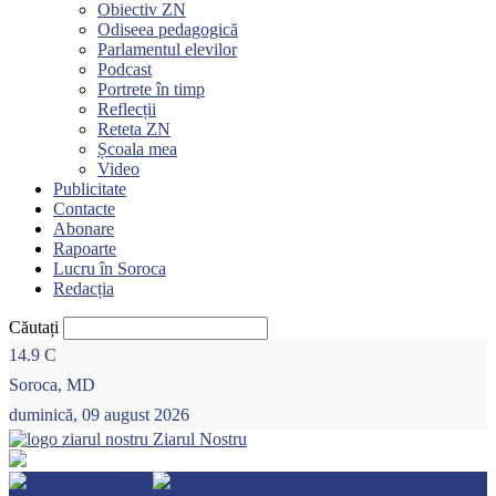
Obiectiv ZN
Odiseea pedagogică
Parlamentul elevilor
Podcast
Portrete în timp
Reflecții
Reteta ZN
Școala mea
Video
Publicitate
Contacte
Abonare
Rapoarte
Lucru în Soroca
Redacția
Căutați
14.9
C
Soroca, MD
duminică, 09 august 2026
Ziarul Nostru