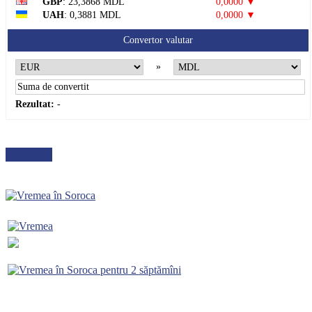
GBP
: 23,3868 MDL
0,0000 ▼
UAH
: 0,3881 MDL
0,0000 ▼
Convertor valutar
»
Rezultat:
-
METEO