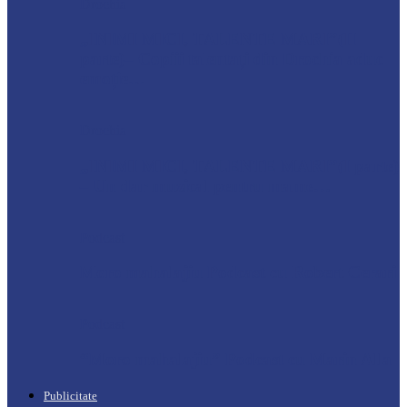
Drochia
„INIMI MICI, TALENTE MARI”(II
parte)– Copiii talentați din Drochia aduc
emoție…
Drochia
„INIMI MICI, TALENTE MARI”(I parte)
– Un dar muzical pentru mame…
Podcast
Moro mahalajiu Podcast cu Robert Cerari
Podcast
“Moro mahalajiu” Podcast cu Marin Alla
Publicitate