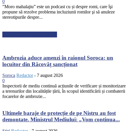
0
”Moro mahalajiu” este un podcast cu și despre romi, care îşi
propune să rezolve problema incluziunii romilor şi să anuleze
stereotipurile despre...
ARTICOLE RECENTE
Ambrozia aduce amenzi în raionul Soroca: un
locuitor din Răcovăț sancționat
Soroca
Redactor
-
7 august 2026
0
Inspectorii de mediu continuă acțiunile de verificare și monitorizare
a terenurilor din localitățile țării, în scopul identificării și combaterii
focarelor de ambrozie...
Ultimele baraje de protecție de pe Nistru au fost
demontate. Ministrul Mediului: „Vom continua...
Știri
Redactor
-
7 august 2026