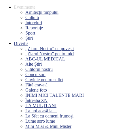
Evenimente
Arhitecții timpului
Cultură
Interviuri
Reportaje
Sport
Știri
Divertis
,,Ziarul Nostru” cu povești
„Ziarul Nostru” pentru pici
ABC-UL MEDICAL
Alte Știri
Cititorul nostru
Concursuri
Cuvinte pentru suflet
Fără cravată
Galerie foto
INIMI MICI,TALENTE MARI
Întreabă ZN
LA MULŢI ANI
La noi acasă la…
La Sfat cu oameni frumoși
Lume soro lume
Mini-Miss & Mini-Mister