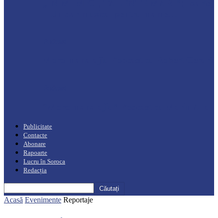
„INIMI MICI, TALENTE MARI”(I parte)
– Un dar muzical pentru mame…
Podcast
Moro mahalajiu Podcast cu Robert Cerari
Podcast
“Moro mahalajiu” Podcast cu Marin Alla
Publicitate
Contacte
Abonare
Rapoarte
Lucru în Soroca
Redacția
Acasă
Evenimente
Reportaje