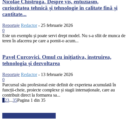
Nicolae Chistruga. Despre vis, entuziasm,
curiozitatea tehnică și tehnologie în calitate fină și
cantitate...
Reportaje
Redactor
-
25 februarie 2026
0
Este un exemplu și poate servi drept model. Nu s-a sfiit de munca de
teren în afacerea pe care a pornit-o acum...
Pavel Curcovici. Omul cu inițiativa, instruirea,
tehnologia și dezvoltarea
Reportaje
Redactor
-
13 februarie 2026
0
Parcursul său profesional este definit de experiena acumulată în
funcții-cheie, proiecte complexe și stagii internaționale, care au
contribuit direct la formarea sa...
1
2
3
...
35
Pagina 1 din 35
ARTICOLE RECENTE