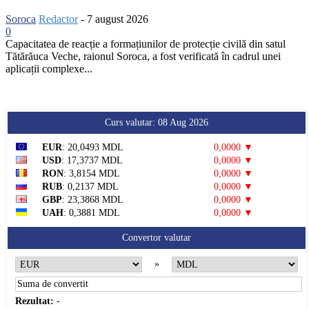
Soroca
Redactor
-
7 august 2026
0
Capacitatea de reacție a formațiunilor de protecție civilă din satul
Tătărăuca Veche, raionul Soroca, a fost verificată în cadrul unei
aplicații complexe...
Curs valutar: 08 Aug 2026
EUR
: 20,0493 MDL
0,0000 ▼
USD
: 17,3737 MDL
0,0000 ▼
RON
: 3,8154 MDL
0,0000 ▼
RUB
: 0,2137 MDL
0,0000 ▼
GBP
: 23,3868 MDL
0,0000 ▼
UAH
: 0,3881 MDL
0,0000 ▼
Convertor valutar
»
Rezultat:
-