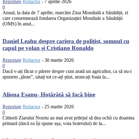
Reportaje
Redactor
-
7 aprilie 2026
0
Anual, la data de 7 aprilie, marcăm Ziua Mondială a Sănătății, zi
care consemnează fondarea Organizației Mondiale a Sănătății
(OMS) în anul...
Daniel Leahu despre cariera de polițist, somnul cu
capul pe volan și Cristiano Ronaldo
Reportaje
Redactor
-
30 martie 2026
0
Dacă v-ați făcut o părere despre cum arată un agricultor, ca să nu-i
spunem „țăran”, uitați tot ce-ați știut, aruncați foaia la...
Aliona Eșanu- Hotărâtă să facă bine
Reportaje
Redactor
-
25 martie 2026
0
Cititorii Ziarului Nosrtu au mai avut prilejul să dea ochii cu doamna
primară (dacă ea își spune așa, voia boierului) de la...