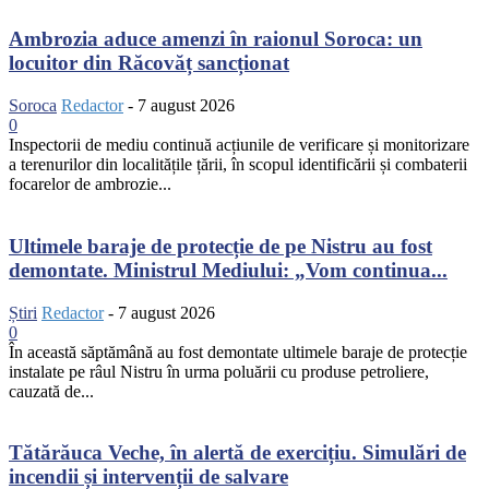
Ambrozia aduce amenzi în raionul Soroca: un
locuitor din Răcovăț sancționat
Soroca
Redactor
-
7 august 2026
0
Inspectorii de mediu continuă acțiunile de verificare și monitorizare
a terenurilor din localitățile țării, în scopul identificării și combaterii
focarelor de ambrozie...
Ultimele baraje de protecție de pe Nistru au fost
demontate. Ministrul Mediului: „Vom continua...
Știri
Redactor
-
7 august 2026
0
În această săptămână au fost demontate ultimele baraje de protecție
instalate pe râul Nistru în urma poluării cu produse petroliere,
cauzată de...
Tătărăuca Veche, în alertă de exercițiu. Simulări de
incendii și intervenții de salvare