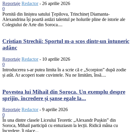
Reportaje
Redactor
-
26 aprilie 2026
0
Pornită din liniștea satului Țepilova, Trinchineț Diamanta-
Alexandrina își poartă astăzi talentul pe holurile pline de istorie ale
Colegiului de Arte din Soroca....
Cristian Strechii: Sportul m-a scos dintr-un întuneric
adânc
Reportaje
Redactor
-
10 aprilie 2026
0
Introducerea s-ar putea limita în a scrie că e „Scorpion” după zodie
și atât. Ar acoperi toate cuvintele. Nu ne limităm, însă....
Povestea lui Mihail din Soroca. Un exemplu despre
sprijin, încredere și șanse egale la...
Reportaje
Redactor
-
9 aprilie 2026
0
În una dintre clasele Liceului Teoretic „Alexandr Pușkin” din
Soroca, Mihail participă cu entuziasm la lecții. Ridică mâna cu
încredere, îi place...