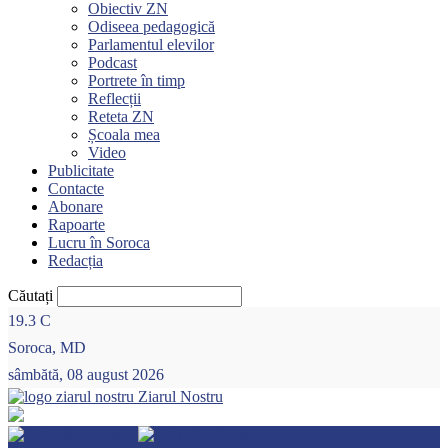
Obiectiv ZN
Odiseea pedagogică
Parlamentul elevilor
Podcast
Portrete în timp
Reflecții
Reteta ZN
Școala mea
Video
Publicitate
Contacte
Abonare
Rapoarte
Lucru în Soroca
Redacția
Căutați
19.3
C
Soroca, MD
sâmbătă, 08 august 2026
Ziarul Nostru