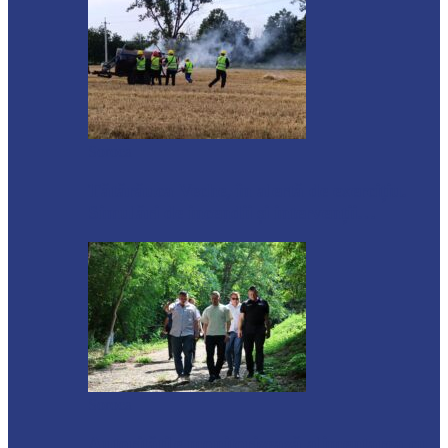
Soroca
Tătărăuca Veche, în alertă de exercițiu.
Simulări de incendii și intervenții…
Soroca
Autoritățile monitorizează alimentarea cu