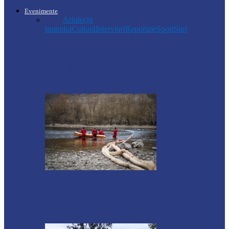
Evenimente
Toate
Arhitecții
timpului
Cultură
Interviuri
Reportaje
Sport
Știri
Soroca
Ambrozia aduce amenzi în raionul Soroca:
un locuitor din Răcovăț sancționat
Știri
Ultimele baraje de protecție de pe Nistru
au fost demontate. Ministrul…