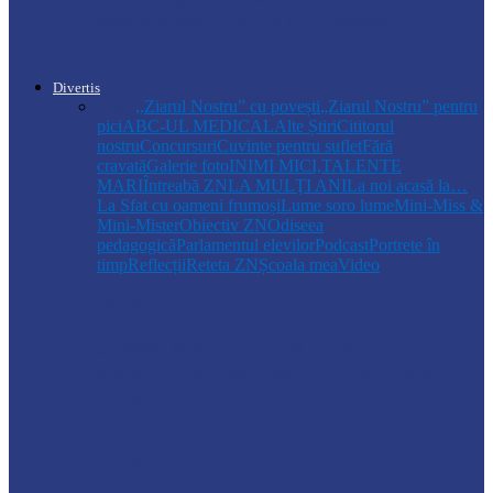
apă la Cosăuți, pe fondul scăderii
nivelului…
Divertis
Toate
,,Ziarul Nostru” cu povești
„Ziarul Nostru” pentru
pici
ABC-UL MEDICAL
Alte Știri
Cititorul
nostru
Concursuri
Cuvinte pentru suflet
Fără
cravată
Galerie foto
INIMI MICI,TALENTE
MARI
Întreabă ZN
LA MULŢI ANI
La noi acasă la…
La Sfat cu oameni frumoși
Lume soro lume
Mini-Miss &
Mini-Mister
Obiectiv ZN
Odiseea
pedagogică
Parlamentul elevilor
Podcast
Portrete în
timp
Reflecții
Reteta ZN
Școala mea
Video
Drochia
„INIMI MICI, TALENTE MARI”(II
parte)– Copiii talentați din Drochia aduc
emoție…
Drochia