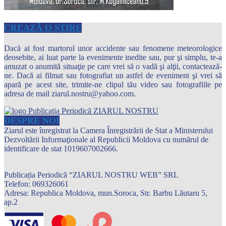
CREAZĂ O ȘTIRE
Dacă ai fost martorul unor accidente sau fenomene meteorologice
deosebite, ai luat parte la evenimente inedite sau, pur şi simplu, te-a
amuzat o anumită situaţie pe care vrei să o vadă şi alţii, contactează-
ne. Dacă ai filmat sau fotografiat un astfel de eveniment şi vrei să
apară pe acest site, trimite-ne clipul tău video sau fotografiile pe
adresa de mail ziarul.nostru@yahoo.com.
DESPRE NOI
Ziarul este înregistrat la Camera Înregistrării de Stat a Ministerului
Dezvoltării Informaţionale al Republicii Moldova cu numărul de
identificare de stat 1019607002666.
Publicația Periodică “ZIARUL NOSTRU WEB” SRL
Telefon: 069326061
Adresa: Republica Moldova, mun.Soroca, Str. Barbu Lăutaru 5,
ap.2