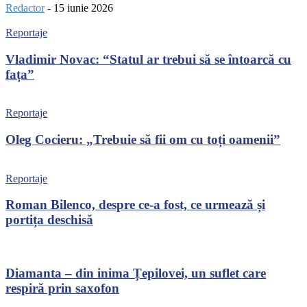
Redactor
-
15 iunie 2026
Reportaje
Vladimir Novac: “Statul ar trebui să se întoarcă cu
fața”
Reportaje
Oleg Cocieru: „Trebuie să fii om cu toți oamenii”
Reportaje
Roman Bilenco, despre ce-a fost, ce urmează și
portița deschisă
Diamanta – din inima Țepilovei, un suflet care
respiră prin saxofon