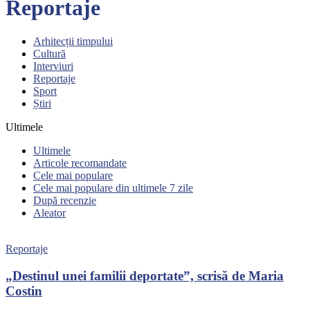
Reportaje
Arhitecții timpului
Cultură
Interviuri
Reportaje
Sport
Știri
Ultimele
Ultimele
Articole recomandate
Cele mai populare
Cele mai populare din ultimele 7 zile
După recenzie
Aleator
Reportaje
„Destinul unei familii deportate”, scrisă de Maria
Costin