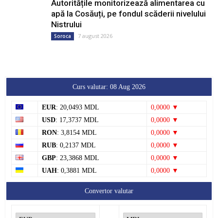
Autoritățile monitorizează alimentarea cu
apă la Cosăuți, pe fondul scăderii nivelului
Nistrului
7 august 2026
Soroca
Curs valutar: 08 Aug 2026
EUR
: 20,0493 MDL
0,0000 ▼
USD
: 17,3737 MDL
0,0000 ▼
RON
: 3,8154 MDL
0,0000 ▼
RUB
: 0,2137 MDL
0,0000 ▼
GBP
: 23,3868 MDL
0,0000 ▼
UAH
: 0,3881 MDL
0,0000 ▼
Convertor valutar