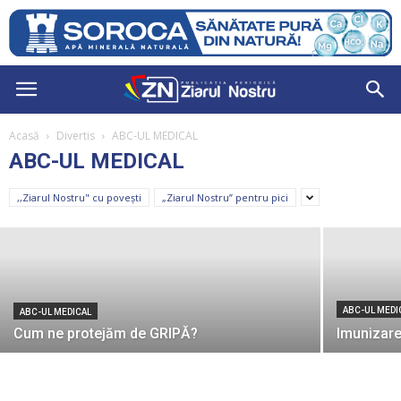
Acasă
Divertis
ABC-UL MEDICAL
ABC-UL MEDICAL
ABC-UL MEDICAL
TUBERCULOZA LA COPII
,,Ziarul Nostru" cu povești
„Ziarul Nostru” pentru pici
Redactor
-
7 aprilie 2023
ABC-UL MEDI
ABC-UL MEDICAL
Cum ne protejăm de GRIPĂ?
Imunizare