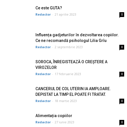
Ce este GUTA?
Redactor
-
21 aprilie 2023
0
Influența gadjeturilor în dezvoltarea copiilor.
Ce ne recomandă psihologul Lilia Grîu
Redactor
-
2 septembrie 2023
0
SOROCA, ÎNREGISTEAZĂ O CREȘTERE A
VIROZELOR
Redactor
-
17 februarie 2023
0
CANCERUL DE COL UTERIN IA AMPLOARE.
DEPISTAT LA TIMP EL POATE FI TRATAT.
Redactor
-
18 martie 2023
0
Alimentația copiilor
Redactor
-
27 iunie 2023
0