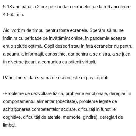
5-18 ani -până la 2 ore pe zi în fata ecranelor, de la 5-6 ani oferim
40-60 min.
Aici vorbim de timpul pentru toate ecranele. Sperăm să nu ne
întîlnim cu perioade de învățămînt online, în pandemia aceasta
era o soluție optimă. Copii deseori stau în fata ecranelor nu pentru
a acumula informații, cunoștinte, dar pentru a se distra, a se juca
în divetrse jocuri, a comunica cu pritenii virtuali,
Părinții nu-și dau seama ce riscuri este expus copilul:
-Probleme de dezvoltare fizică, probleme emoționale, dereglări în
comportamentul alimentar (obezitate), probleme legate de
achiziționarea competentelor scolare, dificultăți in functiile
cognitive, dificultăți de atentie, memorie, gindire), dereglari de
limbaj.