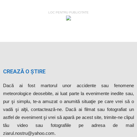
LOC PENTRU PUBLICITATE
CREAZĂ O ȘTIRE
Dacă ai fost martorul unor accidente sau fenomene
meteorologice deosebite, ai luat parte la evenimente inedite sau,
pur şi simplu, te-a amuzat o anumită situaţie pe care vrei să o
vadă şi alţii, contactează-ne. Dacă ai filmat sau fotografiat un
astfel de eveniment şi vrei să apară pe acest site, trimite-ne clipul
tău video sau fotografiile pe adresa de mail
ziarul.nostru@yahoo.com.