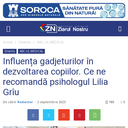
Acasă
Divertis
ABC-UL MEDICAL
Divertis
ABC-UL MEDICAL
Influența gadjeturilor în
dezvoltarea copiilor. Ce ne
recomandă psihologul Lilia
Grîu
De către
Redactor
-
2 septembrie 2023
161
0