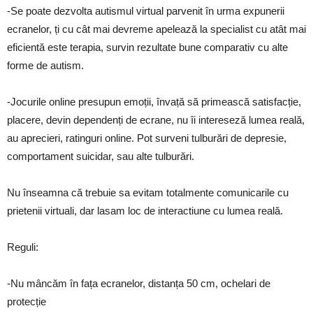
-Se poate dezvolta autismul virtual parvenit în urma expunerii
ecranelor, ți cu cât mai devreme apelează la specialist cu atât mai
eficientă este terapia, survin rezultate bune comparativ cu alte
forme de autism.
-Jocurile online presupun emoții, învață să primească satisfacție,
placere, devin dependenți de ecrane, nu îi intereseză lumea reală,
au aprecieri, ratinguri online. Pot surveni tulburări de depresie,
comportament suicidar, sau alte tulburări.
Nu înseamna că trebuie sa evitam totalmente comunicarile cu
prietenii virtuali, dar lasam loc de interactiune cu lumea reală.
Reguli:
-Nu mâncăm în fața ecranelor, distanța 50 cm, ochelari de
protecție