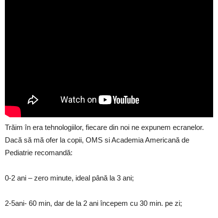
Trăim în era tehnologiilor, fiecare din noi ne expunem ecranelor.
Dacă să mă ofer la copii, OMS si Academia Americană de
Pediatrie recomandă:
0-2 ani – zero minute, ideal până la 3 ani;
2-5ani- 60 min, dar de la 2 ani începem cu 30 min. pe zi;