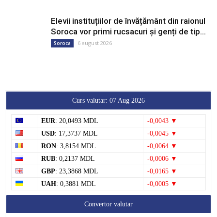
Elevii instituțiilor de învățământ din raionul
Soroca vor primi rucsacuri și genți de tip...
6 august 2026
Soroca
Curs valutar: 07 Aug 2026
EUR
: 20,0493 MDL
-0,0043 ▼
USD
: 17,3737 MDL
-0,0045 ▼
RON
: 3,8154 MDL
-0,0064 ▼
RUB
: 0,2137 MDL
-0,0006 ▼
GBP
: 23,3868 MDL
-0,0165 ▼
UAH
: 0,3881 MDL
-0,0005 ▼
Convertor valutar