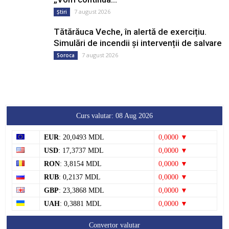
7 august 2026
Știri
Tătărăuca Veche, în alertă de exercițiu.
Simulări de incendii și intervenții de salvare
7 august 2026
Soroca
Curs valutar: 08 Aug 2026
EUR
: 20,0493 MDL
0,0000 ▼
USD
: 17,3737 MDL
0,0000 ▼
RON
: 3,8154 MDL
0,0000 ▼
RUB
: 0,2137 MDL
0,0000 ▼
GBP
: 23,3868 MDL
0,0000 ▼
UAH
: 0,3881 MDL
0,0000 ▼
Convertor valutar