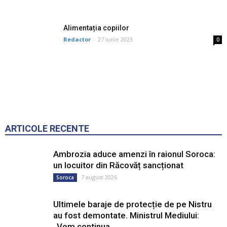
Alimentația copiilor
Redactor
-
27 iunie 2023
0
ARTICOLE RECENTE
Ambrozia aduce amenzi în raionul Soroca:
un locuitor din Răcovăț sancționat
7 august 2026
Soroca
Ultimele baraje de protecție de pe Nistru
au fost demontate. Ministrul Mediului:
„Vom continua...