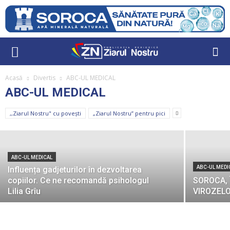
Acasă
Divertis
ABC-UL MEDICAL
ABC-UL MEDICAL
ABC-UL MEDICAL
CE ESTE TUBERCULOZA?
,,Ziarul Nostru" cu povești
„Ziarul Nostru” pentru pici
Redactor
-
24 martie 2023
ABC-UL MEDICAL
ABC-UL MEDI
Influența gadjeturilor în dezvoltarea
copiilor. Ce ne recomandă psihologul
SOROCA, 
Lilia Grîu
VIROZEL