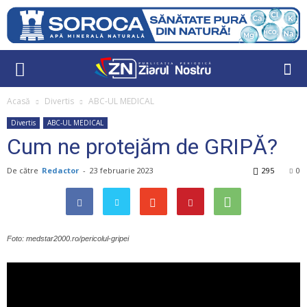
Acasă
Divertis
ABC-UL MEDICAL
Divertis
ABC-UL MEDICAL
Cum ne protejăm de GRIPĂ?
De către
Redactor
-
23 februarie 2023
295
0
Foto: medstar2000.ro/pericolul-gripei