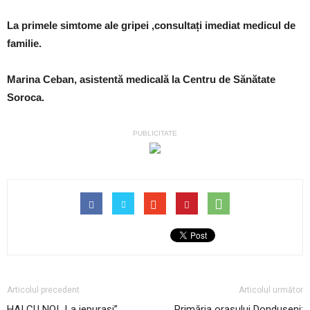
La primele simtome ale gripei ,consultați imediat medicul de
familie.
Marina Ceban, asistentă medicală la Centru de Sănătate
Soroca.
PUBLICITATE
Articolul precedent
Articolul următor
HAI CU NOI „La iepurași”
Primăria orașului Dondușeni: