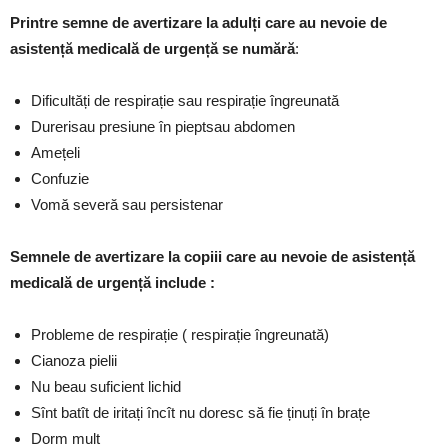
Printre semne de avertizare la adulți care au nevoie de
asistență medicală de urgență se numără
:
Dificultăți de respirație sau respirație îngreunată
Durerisau presiune în pieptsau abdomen
Amețeli
Confuzie
Vomă severă sau persistenar
Semnele de avertizare la copiii care au nevoie de asistență
medicală de urgență include :
Probleme de respirație ( respirație îngreunată)
Cianoza pielii
Nu beau suficient lichid
Sînt batît de iritați încît nu doresc să fie ținuți în brațe
Dorm mult