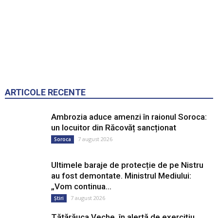
ARTICOLE RECENTE
Ambrozia aduce amenzi în raionul Soroca:
un locuitor din Răcovăț sancționat
7 august 2026
Soroca
Ultimele baraje de protecție de pe Nistru
au fost demontate. Ministrul Mediului:
„Vom continua...
7 august 2026
Știri
Tătărăuca Veche, în alertă de exercițiu.