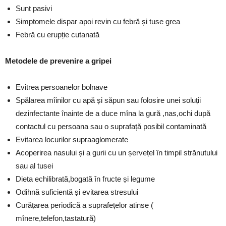
Sunt pasivi
Simptomele dispar apoi revin cu febră și tuse grea
Febră cu erupție cutanată
Metodele de prevenire a gripei
Evitrea persoanelor bolnave
Spălarea mîinilor cu apă și săpun sau folosire unei soluții
dezinfectante înainte de a duce mîna la gură ,nas,ochi după
contactul cu persoana sau o suprafață posibil contaminată
Evitarea locurilor supraaglomerate
Acoperirea nasului și a gurii cu un șervețel în timpil strănutului
sau al tusei
Dieta echilibrată,bogată în fructe și legume
Odihnă suficientă și evitarea stresului
Curățarea periodică a suprafețelor atinse (
mînere,telefon,tastatură)