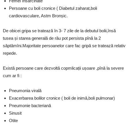
Femei însărcinate
Persoane cu boli cronice ( Diabetul zaharat,boli
cardiovasculare, Astm Bronșic.
De obicei gripa se tratează în 3- 7 zile de la debutul bolii,însă
tusea și starea generală de rău pot persista pînă la 2
săptămîni.Majoritate persoanelor care fac gripă se tratează relativ
repede.
Există persoane care dezvoltă copmlicații ușoare ,pînă la severe
cum ar fi :
Pneumonia virală
Exacerbarea bolilor cronice ( boli de inimă,boli pulmonar)
Pneumonie bacteriană
Sinusit
Otite