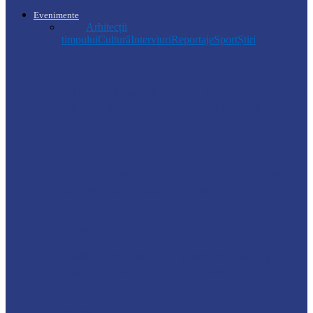
Evenimente
Toate
Arhitecții
timpului
Cultură
Interviuri
Reportaje
Sport
Știri
Soroca
Ambrozia aduce amenzi în raionul Soroca:
un locuitor din Răcovăț sancționat
Știri
Ultimele baraje de protecție de pe Nistru
au fost demontate. Ministrul…
Soroca
Tătărăuca Veche, în alertă de exercițiu.
Simulări de incendii și intervenții…
Soroca