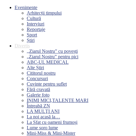
Evenimente
Arhitecții timpului
Cultură
Interviuri
Reportaje
Sport
Știri
Divertis
,,Ziarul Nostru” cu povești
„Ziarul Nostru” pentru pici
ABC-UL MEDICAL
Alte Știri
Cititorul nostru
Concursuri
Cuvinte pentru suflet
Fără cravată
Galerie foto
INIMI MICI,TALENTE MARI
Întreabă ZN
LA MULŢI ANI
La noi acasă la…
La Sfat cu oameni frumoși
Lume soro lume
Mini-Miss & Mini-Mister