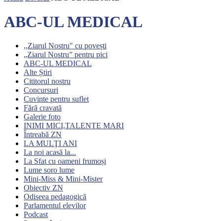
ABC-UL MEDICAL
,,Ziarul Nostru" cu povești
„Ziarul Nostru” pentru pici
ABC-UL MEDICAL
Alte Știri
Cititorul nostru
Concursuri
Cuvinte pentru suflet
Fără cravată
Galerie foto
INIMI MICI,TALENTE MARI
Întreabă ZN
LA MULŢI ANI
La noi acasă la...
La Sfat cu oameni frumoși
Lume soro lume
Mini-Miss & Mini-Mister
Obiectiv ZN
Odiseea pedagogică
Parlamentul elevilor
Podcast