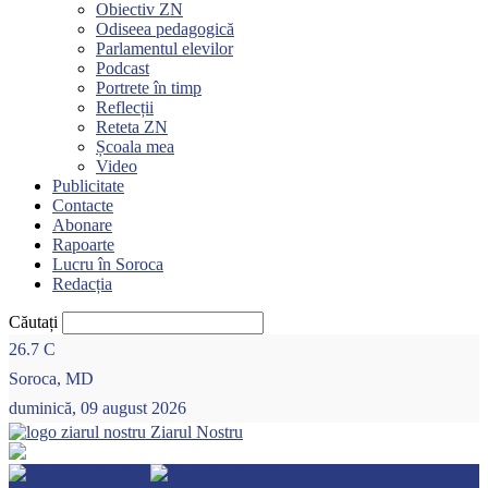
Obiectiv ZN
Odiseea pedagogică
Parlamentul elevilor
Podcast
Portrete în timp
Reflecții
Reteta ZN
Școala mea
Video
Publicitate
Contacte
Abonare
Rapoarte
Lucru în Soroca
Redacția
Căutați
26.7
C
Soroca, MD
duminică, 09 august 2026
Ziarul Nostru