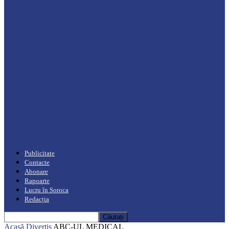
Drochia
„INIMI MICI, TALENTE MARI”(I parte)
– Un dar muzical pentru mame…
Podcast
Moro mahalajiu Podcast cu Robert Cerari
Podcast
“Moro mahalajiu” Podcast cu Marin Alla
Publicitate
Contacte
Abonare
Rapoarte
Lucru în Soroca
Redacția
Acasă
Divertis
ABC-UL MEDICAL