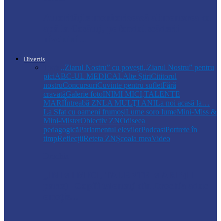
Autoritățile monitorizează alimentarea cu
apă la Cosăuți, pe fondul scăderii
nivelului…
Divertis
Toate
,,Ziarul Nostru” cu povești
„Ziarul Nostru” pentru
pici
ABC-UL MEDICAL
Alte Știri
Cititorul
nostru
Concursuri
Cuvinte pentru suflet
Fără
cravată
Galerie foto
INIMI MICI,TALENTE
MARI
Întreabă ZN
LA MULŢI ANI
La noi acasă la…
La Sfat cu oameni frumoși
Lume soro lume
Mini-Miss &
Mini-Mister
Obiectiv ZN
Odiseea
pedagogică
Parlamentul elevilor
Podcast
Portrete în
timp
Reflecții
Reteta ZN
Școala mea
Video
Drochia
„INIMI MICI, TALENTE MARI”(II
parte)– Copiii talentați din Drochia aduc
emoție…