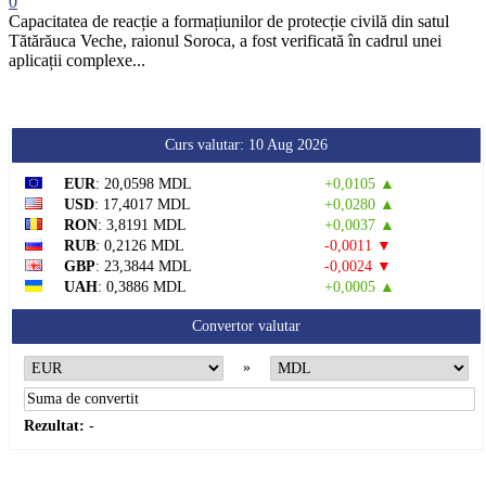
0
Capacitatea de reacție a formațiunilor de protecție civilă din satul
Tătărăuca Veche, raionul Soroca, a fost verificată în cadrul unei
aplicații complexe...
Curs valutar: 10 Aug 2026
EUR
: 20,0598 MDL
+0,0105 ▲
USD
: 17,4017 MDL
+0,0280 ▲
RON
: 3,8191 MDL
+0,0037 ▲
RUB
: 0,2126 MDL
-0,0011 ▼
GBP
: 23,3844 MDL
-0,0024 ▼
UAH
: 0,3886 MDL
+0,0005 ▲
Convertor valutar
»
Rezultat:
-