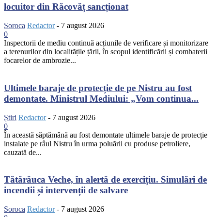
locuitor din Răcovăț sancționat
Soroca
Redactor
-
7 august 2026
0
Inspectorii de mediu continuă acțiunile de verificare și monitorizare
a terenurilor din localitățile țării, în scopul identificării și combaterii
focarelor de ambrozie...
Ultimele baraje de protecție de pe Nistru au fost
demontate. Ministrul Mediului: „Vom continua...
Știri
Redactor
-
7 august 2026
0
În această săptămână au fost demontate ultimele baraje de protecție
instalate pe râul Nistru în urma poluării cu produse petroliere,
cauzată de...
Tătărăuca Veche, în alertă de exercițiu. Simulări de
incendii și intervenții de salvare
Soroca
Redactor
-
7 august 2026