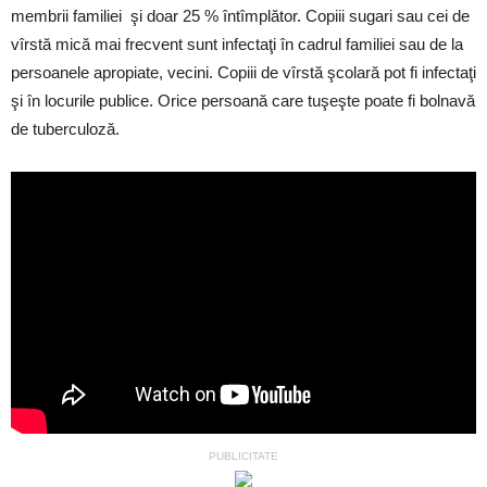
membrii familiei şi doar 25 % întîmplător. Copiii sugari sau cei de
vîrstă mică mai frecvent sunt infectaţi în cadrul familiei sau de la
persoanele apropiate, vecini. Copiii de vîrstă şcolară pot fi infectaţi
şi în locurile publice. Orice persoană care tuşeşte poate fi bolnavă
de tuberculoză.
PUBLICITATE