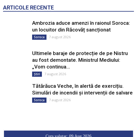
ARTICOLE RECENTE
Ambrozia aduce amenzi în raionul Soroca:
un locuitor din Răcovăț sancționat
7 august 2026
Soroca
Ultimele baraje de protecție de pe Nistru
au fost demontate. Ministrul Mediului:
„Vom continua...
7 august 2026
Știri
Tătărăuca Veche, în alertă de exercițiu.
Simulări de incendii și intervenții de salvare
7 august 2026
Soroca
Curs valutar: 09 Aug 2026