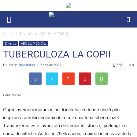
Acasă
Divertis
ABC-UL MEDICAL
Divertis
ABC-UL MEDICAL
TUBERCULOZA LA COPII
De către
Redactor
-
7 aprilie 2023
353
0
Foto: doc.ro
Copiii, asemeni maturilor, pot fi infectaţi cu tuberculoză prin
inspirarea aerului contaminat cu micobacteria tuberculozei.
Transmiterea este favorizată de contactul strîns şi prelungit cu
sursa de infecţie. Astfel, în 75 % cazuri, copiii se infectează de la