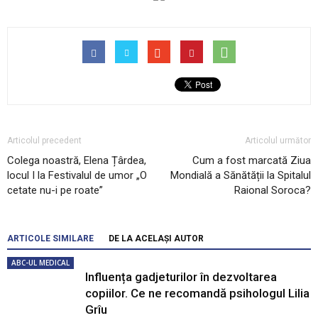
Articolul precedent
Articolul următor
Colega noastră, Elena Țârdea,
Cum a fost marcată Ziua
locul I la Festivalul de umor „O
Mondială a Sănătății la Spitalul
cetate nu-i pe roate”
Raional Soroca?
ARTICOLE SIMILARE
DE LA ACELAȘI AUTOR
ABC-UL MEDICAL
Influența gadjeturilor în dezvoltarea
copiilor. Ce ne recomandă psihologul Lilia
Grîu