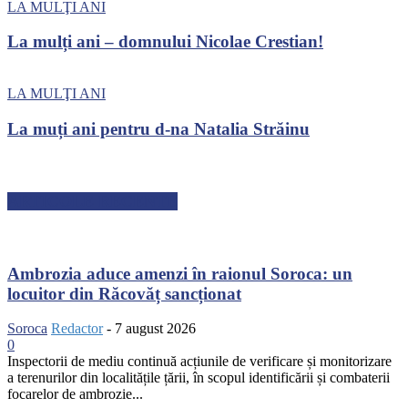
LA MULŢI ANI
La mulți ani – domnului Nicolae Crestian!
LA MULŢI ANI
La muți ani pentru d-na Natalia Străinu
ARTICOLE RECENTE
Ambrozia aduce amenzi în raionul Soroca: un
locuitor din Răcovăț sancționat
Soroca
Redactor
-
7 august 2026
0
Inspectorii de mediu continuă acțiunile de verificare și monitorizare
a terenurilor din localitățile țării, în scopul identificării și combaterii
focarelor de ambrozie...