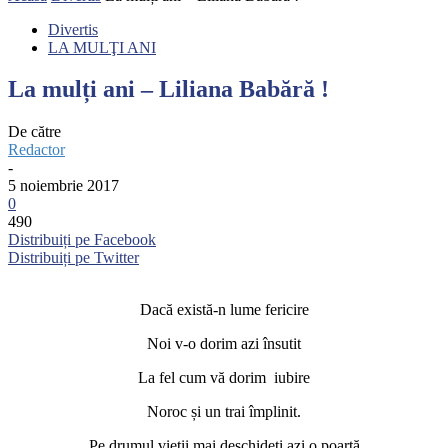
Divertis
LA MULŢI ANI
La mulți ani – Liliana Babără !
De către
Redactor
-
5 noiembrie 2017
0
490
Distribuiți pe Facebook
Distribuiți pe Twitter
Dacă există-n lume fericire
Noi v-o dorim azi însutit
La fel cum vă dorim iubire
Noroc și un trai împlinit.
Pe drumul vieții mai deschideți azi o poartă