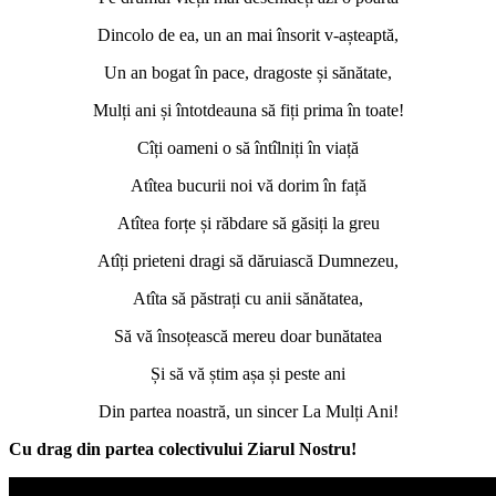
Dincolo de ea, un an mai însorit v-așteaptă,
Un an bogat în pace, dragoste și sănătate,
Mulți ani și întotdeauna să fiți prima în toate!
Cîți oameni o să întîlniți în viață
Atîtea bucurii noi vă dorim în față
Atîtea forțe și răbdare să găsiți la greu
Atîți prieteni dragi să dăruiască Dumnezeu,
Atîta să păstrați cu anii sănătatea,
Să vă însoțească mereu doar bunătatea
Și să vă știm așa și peste ani
Din partea noastră, un sincer La Mulți Ani!
Cu drag din partea colectivului Ziarul Nostru!