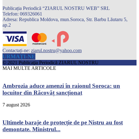
Publicația Periodică “ZIARUL NOSTRU WEB” SRL
Telefon: 069326061
Adresa: Republica Moldova, mun.Soroca, Str. Barbu Lăutaru 5,
ap.2
Contactați-ne:
ziarul.nostru@yahoo.com
URMAȚI-NE
© 2021 Publicaţia Periodică ZIARUL NOSTRU
MAI MULTE ARTICOLE
Ambrozia aduce amenzi în raionul Soroca: un
locuitor din Răcovăț sancționat
7 august 2026
Ultimele baraje de protecție de pe Nistru au fost
demontate. Ministrul...