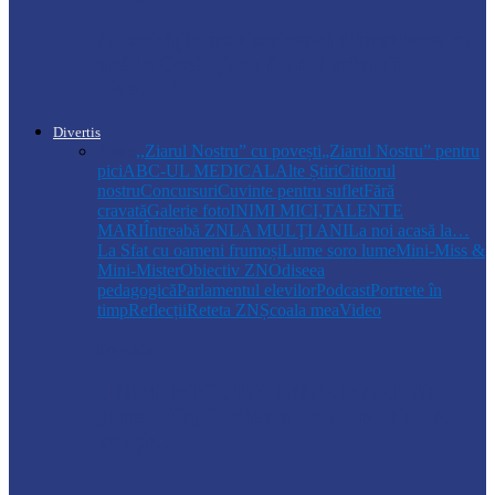
Autoritățile monitorizează alimentarea cu
apă la Cosăuți, pe fondul scăderii
nivelului…
Divertis
Toate
,,Ziarul Nostru” cu povești
„Ziarul Nostru” pentru
pici
ABC-UL MEDICAL
Alte Știri
Cititorul
nostru
Concursuri
Cuvinte pentru suflet
Fără
cravată
Galerie foto
INIMI MICI,TALENTE
MARI
Întreabă ZN
LA MULŢI ANI
La noi acasă la…
La Sfat cu oameni frumoși
Lume soro lume
Mini-Miss &
Mini-Mister
Obiectiv ZN
Odiseea
pedagogică
Parlamentul elevilor
Podcast
Portrete în
timp
Reflecții
Reteta ZN
Școala mea
Video
Drochia
„INIMI MICI, TALENTE MARI”(II
parte)– Copiii talentați din Drochia aduc
emoție…