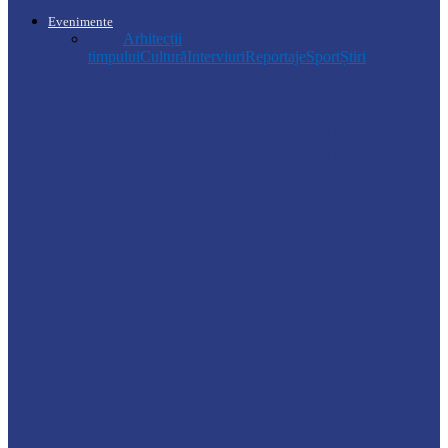
Evenimente
Toate
Arhitecții
timpului
Cultură
Interviuri
Reportaje
Sport
Știri
Soroca
Ambrozia aduce amenzi în raionul Soroca:
un locuitor din Răcovăț sancționat
Știri
Ultimele baraje de protecție de pe Nistru
au fost demontate. Ministrul…
Soroca
Tătărăuca Veche, în alertă de exercițiu.
Simulări de incendii și intervenții…
Soroca