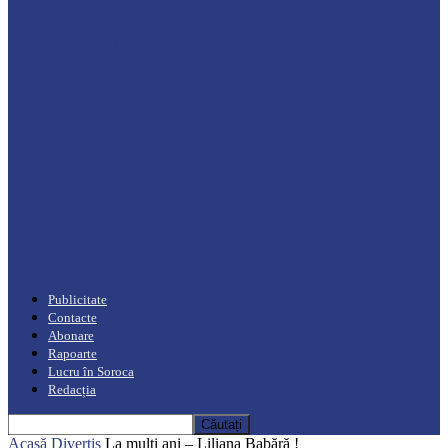
Drochia
„INIMI MICI, TALENTE MARI”(I parte)
– Un dar muzical pentru mame…
Podcast
Moro mahalajiu Podcast cu Robert Cerari
Podcast
“Moro mahalajiu” Podcast cu Marin Alla
Publicitate
Contacte
Abonare
Rapoarte
Lucru în Soroca
Redacția
Acasă
Divertis
La mulți ani – Liliana Babără !