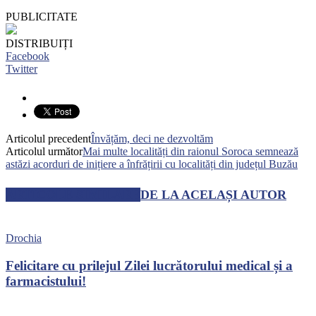
PUBLICITATE
DISTRIBUIȚI
Facebook
Twitter
Articolul precedent
Învățăm, deci ne dezvoltăm
Articolul următor
Mai multe localități din raionul Soroca semnează
astăzi acorduri de inițiere a înfrățirii cu localități din județul Buzău
ARTICOLE SIMILARE
DE LA ACELAȘI AUTOR
Drochia
Felicitare cu prilejul Zilei lucrătorului medical și a
farmacistului!