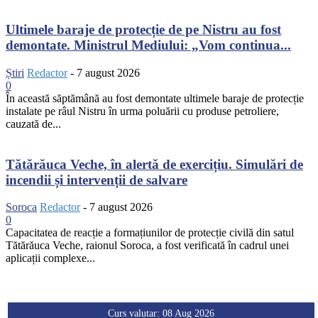
Ultimele baraje de protecție de pe Nistru au fost
demontate. Ministrul Mediului: „Vom continua...
Știri
Redactor
-
7 august 2026
0
În această săptămână au fost demontate ultimele baraje de protecție
instalate pe râul Nistru în urma poluării cu produse petroliere,
cauzată de...
Tătărăuca Veche, în alertă de exercițiu. Simulări de
incendii și intervenții de salvare
Soroca
Redactor
-
7 august 2026
0
Capacitatea de reacție a formațiunilor de protecție civilă din satul
Tătărăuca Veche, raionul Soroca, a fost verificată în cadrul unei
aplicații complexe...
Curs valutar: 08 Aug 2026