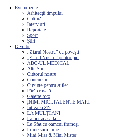
Evenimente
Arhitecții timpului
Cultură
Interviuri
Reportaje
Sport
Știri
Divertis
,,Ziarul Nostru” cu povești
„Ziarul Nostru” pentru pici
ABC-UL MEDICAL
Alte Știri
Cititorul nostru
Concursuri
Cuvinte pentru suflet
Fără cravată
Galerie foto
INIMI MICI,TALENTE MARI
Întreabă ZN
LA MULŢI ANI
La noi acasă la…
La Sfat cu oameni frumoși
Lume soro lume
Mini-Miss & Mini-Mister