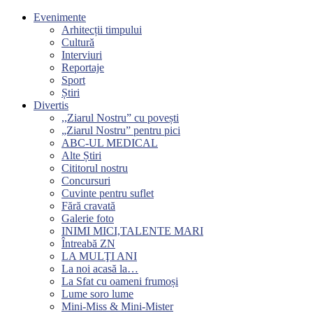
Evenimente
Arhitecții timpului
Cultură
Interviuri
Reportaje
Sport
Știri
Divertis
,,Ziarul Nostru” cu povești
„Ziarul Nostru” pentru pici
ABC-UL MEDICAL
Alte Știri
Cititorul nostru
Concursuri
Cuvinte pentru suflet
Fără cravată
Galerie foto
INIMI MICI,TALENTE MARI
Întreabă ZN
LA MULŢI ANI
La noi acasă la…
La Sfat cu oameni frumoși
Lume soro lume
Mini-Miss & Mini-Mister