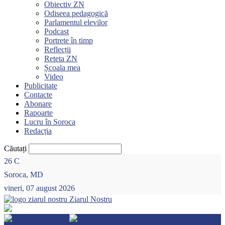
Obiectiv ZN
Odiseea pedagogică
Parlamentul elevilor
Podcast
Portrete în timp
Reflecții
Reteta ZN
Școala mea
Video
Publicitate
Contacte
Abonare
Rapoarte
Lucru în Soroca
Redacția
Căutați
26
C
Soroca, MD
vineri, 07 august 2026
Ziarul Nostru