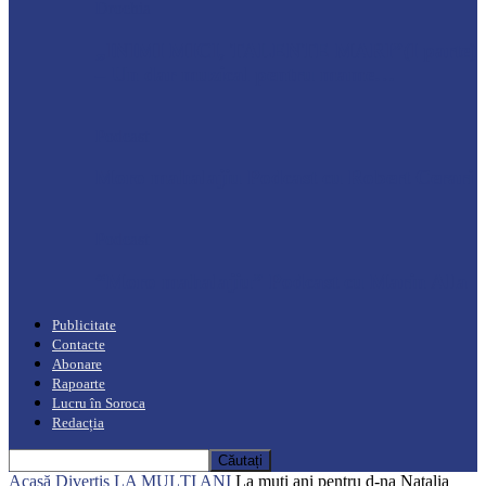
Drochia
„INIMI MICI, TALENTE MARI”(I parte)
– Un dar muzical pentru mame…
Podcast
Moro mahalajiu Podcast cu Robert Cerari
Podcast
“Moro mahalajiu” Podcast cu Marin Alla
Publicitate
Contacte
Abonare
Rapoarte
Lucru în Soroca
Redacția
Acasă
Divertis
LA MULŢI ANI
La muți ani pentru d-na Natalia