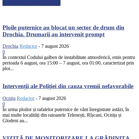
ARTICOLE RECENTE
Ploile puternice au blocat un sector de drum din
Drochia. Drumarii au intervenit prompt
Drochia
Redactor
-
7 august 2026
0
În contextul Codului galben de instabilitate atmosferică, emis pentru
perioada 6 august, ora 15:00 – 7 august, ora 01:00, caracterizat prin
ploi...
Intervenții ale Poliției din cauza vremii nefavorabile
Ocnița
Redactor
-
7 august 2026
0
În urma ploilor și rafalelor puternice de vânt înregistrate astăzi, în
mai multe localități din raioanele Telenești, Rîșcani, Ocnița și
Glodeni au...
VIZITĂ DE MONITORIZARE LA GRĂDINIȚA