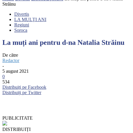
Străinu
Divertis
LA MULŢI ANI
Regiuni
Soroca
La muți ani pentru d-na Natalia Străinu
De către
Redactor
-
5 august 2021
0
534
Distribuiți pe Facebook
Distribuiți pe Twitter
PUBLICITATE
DISTRIBUIȚI