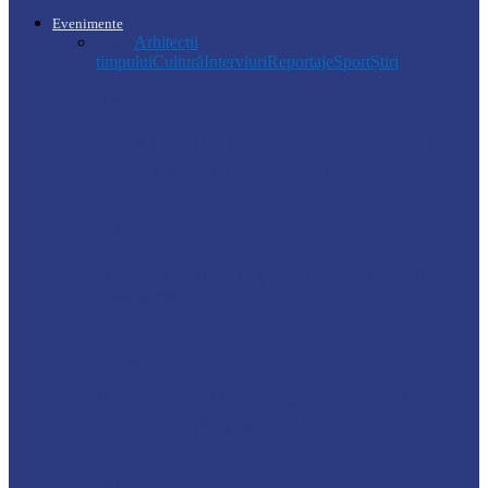
Evenimente
Toate
Arhitecții
timpului
Cultură
Interviuri
Reportaje
Sport
Știri
Drochia
Ploile puternice au blocat un sector de
drum din Drochia. Drumarii…
Ocnița
Intervenții ale Poliției din cauza vremii
nefavorabile
Soroca
VIZITĂ DE MONITORIZARE LA
GRĂDINIȚA „CĂLINA”
Știri