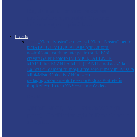
Regulamentul privind relocarea
profesorilor, aprobat de Guvern:
indemnizație de până la…
Divertis
Toate
,,Ziarul Nostru” cu povești
„Ziarul Nostru” pentru
pici
ABC-UL MEDICAL
Alte Știri
Cititorul
nostru
Concursuri
Cuvinte pentru suflet
Fără
cravată
Galerie foto
INIMI MICI,TALENTE
MARI
Întreabă ZN
LA MULŢI ANI
La noi acasă la…
La Sfat cu oameni frumoși
Lume soro lume
Mini-Miss &
Mini-Mister
Obiectiv ZN
Odiseea
pedagogică
Parlamentul elevilor
Podcast
Portrete în
timp
Reflecții
Reteta ZN
Școala mea
Video
Drochia
„INIMI MICI, TALENTE MARI”(II
parte)– Copiii talentați din Drochia aduc
emoție…