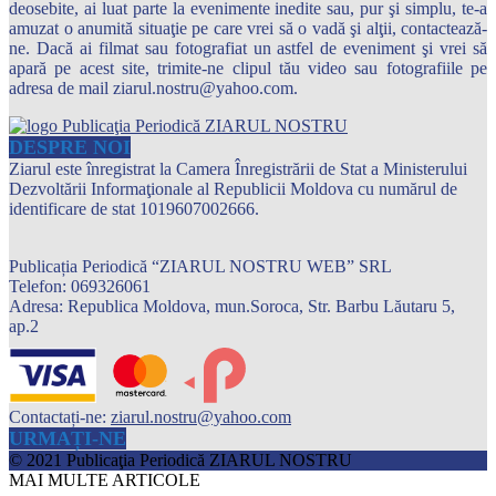
deosebite, ai luat parte la evenimente inedite sau, pur şi simplu, te-a
amuzat o anumită situaţie pe care vrei să o vadă şi alţii, contactează-
ne. Dacă ai filmat sau fotografiat un astfel de eveniment şi vrei să
apară pe acest site, trimite-ne clipul tău video sau fotografiile pe
adresa de mail ziarul.nostru@yahoo.com.
DESPRE NOI
Ziarul este înregistrat la Camera Înregistrării de Stat a Ministerului
Dezvoltării Informaţionale al Republicii Moldova cu numărul de
identificare de stat 1019607002666.
Publicația Periodică “ZIARUL NOSTRU WEB” SRL
Telefon: 069326061
Adresa: Republica Moldova, mun.Soroca, Str. Barbu Lăutaru 5,
ap.2
Contactați-ne:
ziarul.nostru@yahoo.com
URMAȚI-NE
© 2021 Publicaţia Periodică ZIARUL NOSTRU
MAI MULTE ARTICOLE