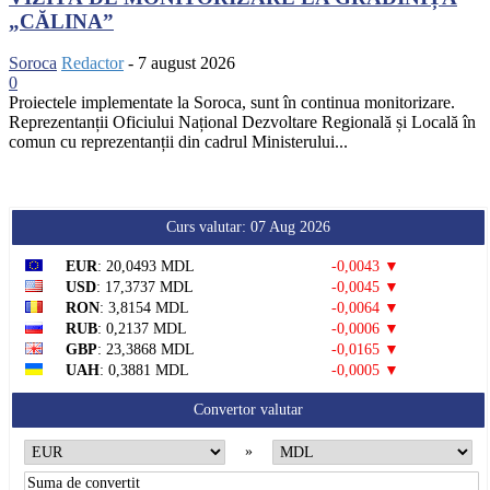
„CĂLINA”
Soroca
Redactor
-
7 august 2026
0
Proiectele implementate la Soroca, sunt în continua monitorizare.
Reprezentanții Oficiului Național Dezvoltare Regională și Locală în
comun cu reprezentanții din cadrul Ministerului...
Curs valutar: 07 Aug 2026
EUR
: 20,0493 MDL
-0,0043 ▼
USD
: 17,3737 MDL
-0,0045 ▼
RON
: 3,8154 MDL
-0,0064 ▼
RUB
: 0,2137 MDL
-0,0006 ▼
GBP
: 23,3868 MDL
-0,0165 ▼
UAH
: 0,3881 MDL
-0,0005 ▼
Convertor valutar
»