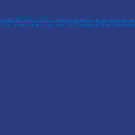
pă la Cosăuți, pe fondul scăderii nivelului…
ici
ABC-UL MEDICAL
Alte Știri
Cititorul nostru
Concursuri
Cuvinte pen
Sfat cu oameni frumoși
Lume soro lume
Mini-Miss & Mini-Mister
Obiec
opiii talentați din Drochia aduc emoție…
 Un dar muzical pentru mame…