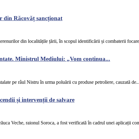
r din Răcovăț sancționat
renurilor din localitățile țării, în scopul identificării și combaterii focar
ontate. Ministrul Mediului: „Vom continua...
alate pe râul Nistru în urma poluării cu produse petroliere, cauzată de..
endii și intervenții de salvare
răuca Veche, raionul Soroca, a fost verificată în cadrul unei aplicații co