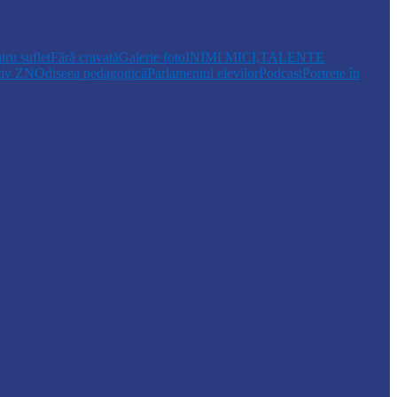
tru suflet
Fără cravată
Galerie foto
INIMI MICI,TALENTE
tiv ZN
Odiseea pedagogică
Parlamentul elevilor
Podcast
Portrete în