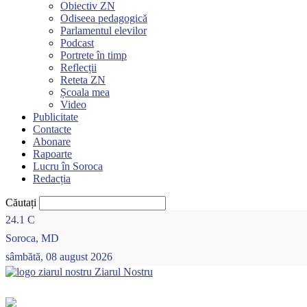
Obiectiv ZN
Odiseea pedagogică
Parlamentul elevilor
Podcast
Portrete în timp
Reflecții
Reteta ZN
Școala mea
Video
Publicitate
Contacte
Abonare
Rapoarte
Lucru în Soroca
Redacția
Căutați
24.1
C
Soroca, MD
sâmbătă, 08 august 2026
Ziarul Nostru