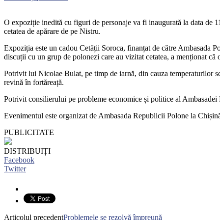
O expoziție inedită cu figuri de personaje va fi inaugurată la data d
cetatea de apărare de pe Nistru.
Expoziția este un cadou Cetății Soroca, finanțat de către Ambasada Polo
discuții cu un grup de polonezi care au vizitat cetatea, a menționat că o
Potrivit lui Nicolae Bulat, pe timp de iarnă, din cauza temperaturilor sc
revină în fortăreață.
Potrivit consilierului pe probleme economice și politice al Ambasadei P
Evenimentul este organizat de Ambasada Republicii Polone la Chișinău
PUBLICITATE
DISTRIBUIȚI
Facebook
Twitter
Articolul precedent
Problemele se rezolvă împreună