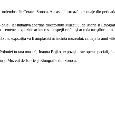
e 11 noiembrie în Cetatea Soroca. Aceasta ilustrează personaje din peri
niei. Iar inițiativa aparține directorului Muzeului de Istorie și Etnogr
 asemenea expoziție ar interesa oaspeții cetății și ar reda turiștilor o ima
ăzute, expoziția va fi amplasată în incinta muzeului, ca deja la anul viito
oloniei în ţara noastră, Joanna Bojko, expoziția este opera specialiștilo
 și Muzeul de Istorie și Etnografie din Soroca.