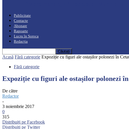
“Moro mahalajiu” Podcast cu Marin Alla
Publicitate
Contacte
Abonare
Rapoarte
Lucru în Soroca
Redacția
Acasă
Fără categorie
Expoziție cu figuri ale ostașilor polonezi în Cet
Fără categorie
Expoziție cu figuri ale ostașilor polonezi î
De către
Redactor
-
3 noiembrie 2017
0
315
Distribuiți pe Facebook
Distribuiți pe Twitter