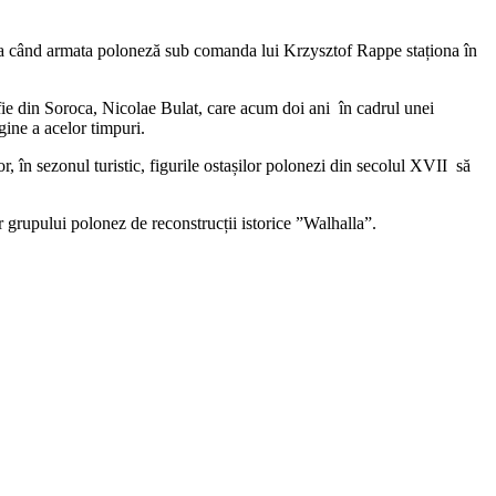
oada când armata poloneză sub comanda lui Krzysztof Rappe staționa în
afie din Soroca, Nicolae Bulat, care acum doi ani în cadrul unei
gine a acelor timpuri.
r, în sezonul turistic, figurile ostașilor polonezi din secolul XVII să
r grupului polonez de reconstrucții istorice ”Walhalla”.