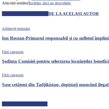
Articolul următor
Învățăm, deci ne dezvoltăm
ARTICOLE SIMILARE
DE LA ACELAȘI AUTOR
Arhitecții timpului
Ion Recean-Primarul responsabil și cu sufletul împlini
Fără categorie
Ședința Comisiei pentru selectarea locuințelor benefici
Fără categorie
Șase cetățeni din Tadjikistan, depistați muncind ilegal
ARTICOLE RECENTE