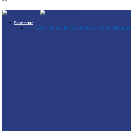
Evenimente
Toate
Arhitecții timpului
Cultură
Interviuri
Reportaje
Sport
Ș
Soroca
Ambrozia aduce amenzi în raionul Soroca: u
Știri
Ultimele baraje de protecție de pe Nistru a
Soroca
Tătărăuca Veche, în alertă de exercițiu. Simu
Soroca