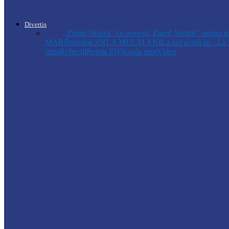
Autoritățile monitorizează alimentarea cu a
Divertis
Toate
,,Ziarul Nostru” cu povești
„Ziarul Nostru” pentru p
MARI
Întreabă ZN
LA MULŢI ANI
La noi acasă la…
La 
timp
Reflecții
Reteta ZN
Școala mea
Video
Drochia
„INIMI MICI, TALENTE MARI”(II parte)– C
Drochia
„INIMI MICI, TALENTE MARI”(I parte) –
Podcast
Moro mahalajiu Podcast cu Robert Cerari
Podcast