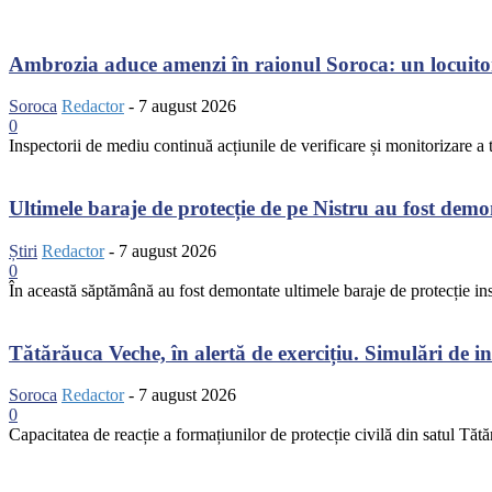
Ambrozia aduce amenzi în raionul Soroca: un locuito
Soroca
Redactor
-
7 august 2026
0
Inspectorii de mediu continuă acțiunile de verificare și monitorizare a te
Ultimele baraje de protecție de pe Nistru au fost dem
Știri
Redactor
-
7 august 2026
0
În această săptămână au fost demontate ultimele baraje de protecție inst
Tătărăuca Veche, în alertă de exercițiu. Simulări de inc
Soroca
Redactor
-
7 august 2026
0
Capacitatea de reacție a formațiunilor de protecție civilă din satul Tătă