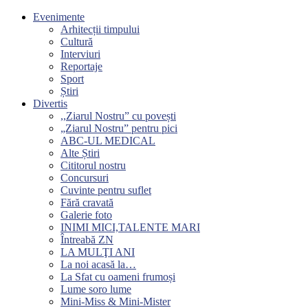
Evenimente
Arhitecții timpului
Cultură
Interviuri
Reportaje
Sport
Știri
Divertis
,,Ziarul Nostru” cu povești
„Ziarul Nostru” pentru pici
ABC-UL MEDICAL
Alte Știri
Cititorul nostru
Concursuri
Cuvinte pentru suflet
Fără cravată
Galerie foto
INIMI MICI,TALENTE MARI
Întreabă ZN
LA MULŢI ANI
La noi acasă la…
La Sfat cu oameni frumoși
Lume soro lume
Mini-Miss & Mini-Mister