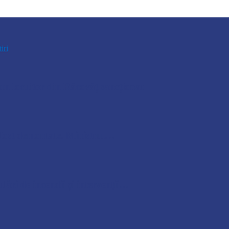
tiri
n locuitor din Răcovăț sancționat
u fost demontate. Ministrul…
lări de incendii și intervenții…