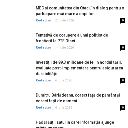
MEC și comunitatea din Otaci, în dialog pentru o
participare mai mare a copiilor...
Redactor
-
20 iulie 2026
0
Tentativă de corupere a unui polițist de
frontieră la PTF Otaci
Redactor
-
14 iulie 2026
0
Investiții de 89,3 milioane de lei în nordul țării,
evaluate post-implementare pentru asigurarea
durabilității
Redactor
-
6 iulie 2026
0
Dumitru Bârlădeanu, corect față de pământ și
corect față de oameni
Redactor
-
6 iulie 2026
0
Hădărăuți: satul în care informația ajunge