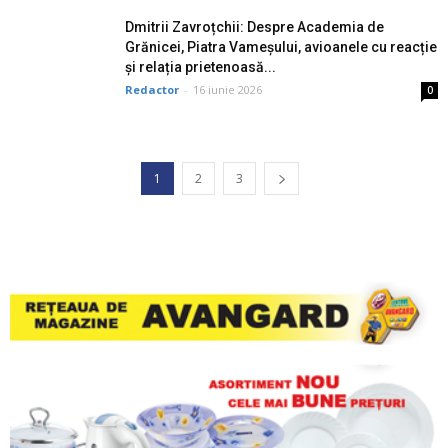
Dmitrii Zavroțchii: Despre Academia de
Grănicei, Piatra Vameșului, avioanele cu reacție
și relația prietenoasă...
Redactor
-
16 iunie 2026
0
1
2
3