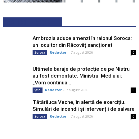
ARTICOLE RECENTE
Ambrozia aduce amenzi în raionul Soroca:
un locuitor din Răcovăț sancționat
Redactor
-
7 august 2026
Soroca
0
Ultimele baraje de protecție de pe Nistru
au fost demontate. Ministrul Mediului:
„Vom continua...
Redactor
-
7 august 2026
Știri
0
Tătărăuca Veche, în alertă de exercițiu.
Simulări de incendii și intervenții de salvare
Redactor
-
7 august 2026
Soroca
0