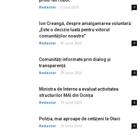
printr-un robot
Redactor
-
2 iulie 2026
0
Ion Creangă, despre amalgamarea voluntară:
„Este o decizie luată pentru viitorul
comunităților noastre”
Redactor
-
30 iunie 2026
0
Comunități informate prin dialog și
transparență
Redactor
-
29 iunie 2026
0
Ministra de Interne a evaluat activitatea
structurilor MAI din Ocnița
Redactor
-
19 iunie 2026
0
Poliția, mai aproape de cetățeni la Otaci
Redactor
-
19 iunie 2026
0