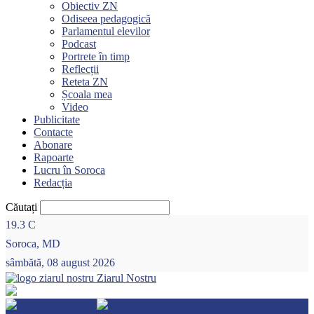
Obiectiv ZN
Odiseea pedagogică
Parlamentul elevilor
Podcast
Portrete în timp
Reflecții
Reteta ZN
Școala mea
Video
Publicitate
Contacte
Abonare
Rapoarte
Lucru în Soroca
Redacția
Căutați
19.3
C
Soroca, MD
sâmbătă, 08 august 2026
Ziarul Nostru