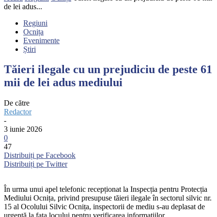
de lei adus...
Regiuni
Ocnița
Evenimente
Știri
Tăieri ilegale cu un prejudiciu de peste 61
mii de lei adus mediului
De către
Redactor
-
3 iunie 2026
0
47
Distribuiți pe Facebook
Distribuiți pe Twitter
În urma unui apel telefonic recepționat la Inspecția pentru Protecția
Mediului Ocnița, privind presupuse tăieri ilegale în sectorul silvic nr.
15 al Ocolului Silvic Ocnița, inspectorii de mediu s-au deplasat de
urgență la fața locului pentru verificarea informațiilor.