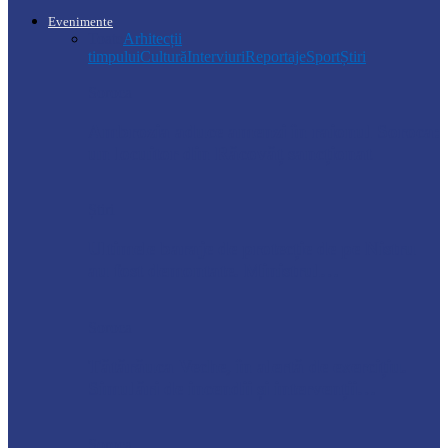
Evenimente
Toate
Arhitecții
timpului
Cultură
Interviuri
Reportaje
Sport
Știri
Soroca
Ambrozia aduce amenzi în raionul Soroca:
un locuitor din Răcovăț sancționat
Știri
Ultimele baraje de protecție de pe Nistru
au fost demontate. Ministrul…
Soroca
Tătărăuca Veche, în alertă de exercițiu.
Simulări de incendii și intervenții…
Soroca