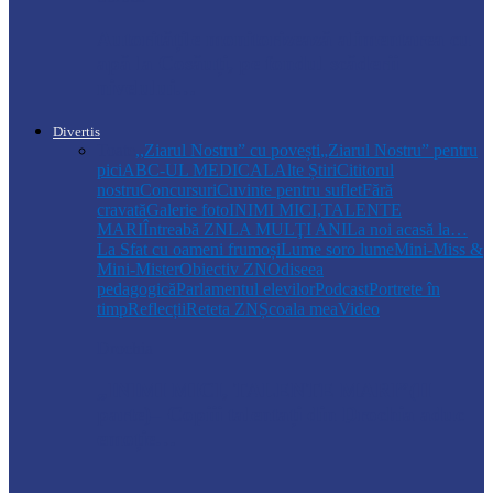
Autoritățile monitorizează alimentarea cu
apă la Cosăuți, pe fondul scăderii
nivelului…
Divertis
Toate
,,Ziarul Nostru” cu povești
„Ziarul Nostru” pentru
pici
ABC-UL MEDICAL
Alte Știri
Cititorul
nostru
Concursuri
Cuvinte pentru suflet
Fără
cravată
Galerie foto
INIMI MICI,TALENTE
MARI
Întreabă ZN
LA MULŢI ANI
La noi acasă la…
La Sfat cu oameni frumoși
Lume soro lume
Mini-Miss &
Mini-Mister
Obiectiv ZN
Odiseea
pedagogică
Parlamentul elevilor
Podcast
Portrete în
timp
Reflecții
Reteta ZN
Școala mea
Video
Drochia
„INIMI MICI, TALENTE MARI”(II
parte)– Copiii talentați din Drochia aduc
emoție…