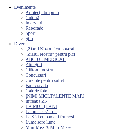
Evenimente
Arhitecții timpului
Cultură
Interviuri
Reportaje
Sport
Știri
Divertis
,,Ziarul Nostru” cu povești
„Ziarul Nostru” pentru pici
ABC-UL MEDICAL
Alte Știri
Cititorul nostru
Concursuri
Cuvinte pentru suflet
Fără cravată
Galerie foto
INIMI MICI,TALENTE MARI
Întreabă ZN
LA MULŢI ANI
La noi acasă la…
La Sfat cu oameni frumoși
Lume soro lume
Mini-Miss & Mini-Mister