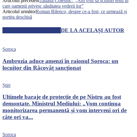
Articolul precedent
Tatiana Colesnic: „Am vrut să schimb felul în
care oamenii privesc sănătatea vederii lor”
Articolul următor
Roman Bilenco, despre ce-a fost, ce urmează și
portița deschisă
ARTICOLE SIMILARE
DE LA ACELAȘI AUTOR
Soroca
Ambrozia aduce amenzi în raionul Soroca: un
locuitor din Răcovăț sancționat
Știri
Ultimele baraje de protecție de pe Nistru au fost
demontate. Ministrul Mediului: „Vom continua
monitorizarea permanentă și vom interveni ori de
câte ori va...
Soroca