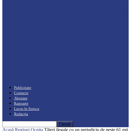
Drochia
„INIMI MICI, TALENTE MARI”(I parte)
– Un dar muzical pentru mame…
Podcast
Moro mahalajiu Podcast cu Robert Cerari
Podcast
“Moro mahalajiu” Podcast cu Marin Alla
Publicitate
Contacte
Abonare
Rapoarte
Lucru în Soroca
Redacția
Acasă
Regiuni
Ocnița
Tăieri ilegale cu un prejudiciu de peste 61 mii