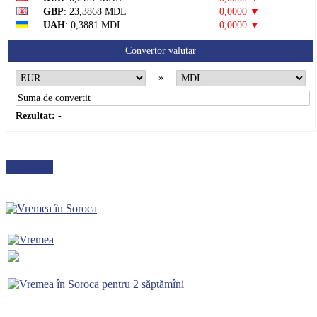
GBP
: 23,3868 MDL
0,0000 ▼
UAH
: 0,3881 MDL
0,0000 ▼
Convertor valutar
»
Rezultat:
-
METEO