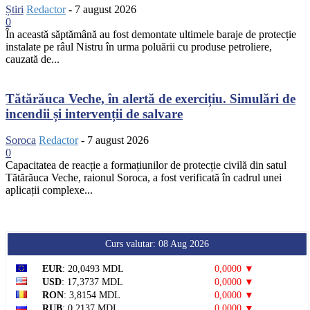
Știri
Redactor
-
7 august 2026
0
În această săptămână au fost demontate ultimele baraje de protecție
instalate pe râul Nistru în urma poluării cu produse petroliere,
cauzată de...
Tătărăuca Veche, în alertă de exercițiu. Simulări de
incendii și intervenții de salvare
Soroca
Redactor
-
7 august 2026
0
Capacitatea de reacție a formațiunilor de protecție civilă din satul
Tătărăuca Veche, raionul Soroca, a fost verificată în cadrul unei
aplicații complexe...
Curs valutar: 08 Aug 2026
EUR
: 20,0493 MDL
0,0000 ▼
USD
: 17,3737 MDL
0,0000 ▼
RON
: 3,8154 MDL
0,0000 ▼
RUB
: 0,2137 MDL
0,0000 ▼