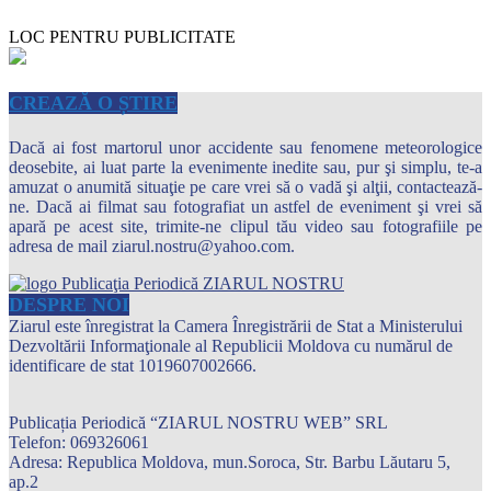
LOC PENTRU PUBLICITATE
CREAZĂ O ȘTIRE
Dacă ai fost martorul unor accidente sau fenomene meteorologice
deosebite, ai luat parte la evenimente inedite sau, pur şi simplu, te-a
amuzat o anumită situaţie pe care vrei să o vadă şi alţii, contactează-
ne. Dacă ai filmat sau fotografiat un astfel de eveniment şi vrei să
apară pe acest site, trimite-ne clipul tău video sau fotografiile pe
adresa de mail ziarul.nostru@yahoo.com.
DESPRE NOI
Ziarul este înregistrat la Camera Înregistrării de Stat a Ministerului
Dezvoltării Informaţionale al Republicii Moldova cu numărul de
identificare de stat 1019607002666.
Publicația Periodică “ZIARUL NOSTRU WEB” SRL
Telefon: 069326061
Adresa: Republica Moldova, mun.Soroca, Str. Barbu Lăutaru 5,
ap.2