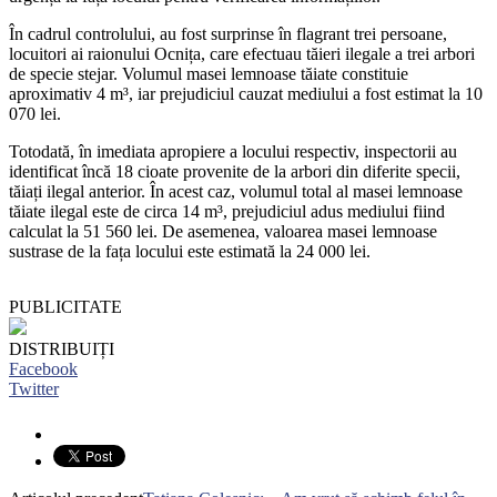
În cadrul controlului, au fost surprinse în flagrant trei persoane,
locuitori ai raionului Ocnița, care efectuau tăieri ilegale a trei arbori
de specie stejar. Volumul masei lemnoase tăiate constituie
aproximativ 4 m³, iar prejudiciul cauzat mediului a fost estimat la 10
070 lei.
Totodată, în imediata apropiere a locului respectiv, inspectorii au
identificat încă 18 cioate provenite de la arbori din diferite specii,
tăiați ilegal anterior. În acest caz, volumul total al masei lemnoase
tăiate ilegal este de circa 14 m³, prejudiciul adus mediului fiind
calculat la 51 560 lei. De asemenea, valoarea masei lemnoase
sustrase de la fața locului este estimată la 24 000 lei.
PUBLICITATE
DISTRIBUIȚI
Facebook
Twitter