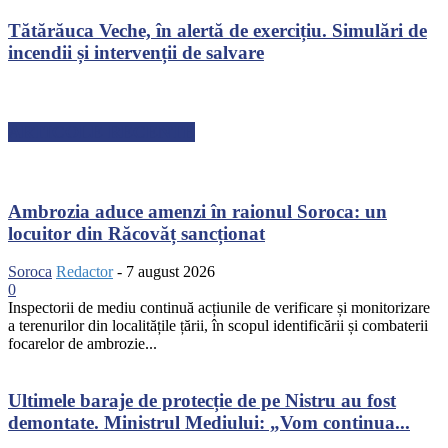
Tătărăuca Veche, în alertă de exercițiu. Simulări de
incendii și intervenții de salvare
ARTICOLE RECENTE
Ambrozia aduce amenzi în raionul Soroca: un
locuitor din Răcovăț sancționat
Soroca
Redactor
-
7 august 2026
0
Inspectorii de mediu continuă acțiunile de verificare și monitorizare
a terenurilor din localitățile țării, în scopul identificării și combaterii
focarelor de ambrozie...
Ultimele baraje de protecție de pe Nistru au fost
demontate. Ministrul Mediului: „Vom continua...