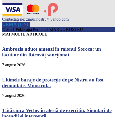
Contactați-ne:
ziarul.nostru@yahoo.com
URMAȚI-NE
© 2021 Publicaţia Periodică ZIARUL NOSTRU
MAI MULTE ARTICOLE
Ambrozia aduce amenzi în raionul Soroca: un
locuitor din Răcovăț sancționat
7 august 2026
Ultimele baraje de protecție de pe Nistru au fost
demontate. Ministrul...
7 august 2026
Tătărăuca Veche, în alertă de exercițiu. Simulări de
incendii și intervenții...