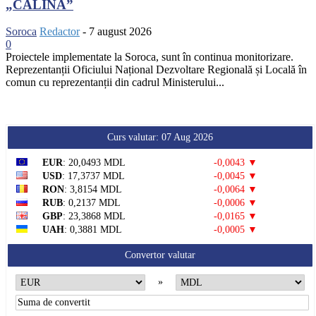
„CĂLINA”
Soroca
Redactor
-
7 august 2026
0
Proiectele implementate la Soroca, sunt în continua monitorizare.
Reprezentanții Oficiului Național Dezvoltare Regională și Locală în
comun cu reprezentanții din cadrul Ministerului...
Curs valutar: 07 Aug 2026
EUR
: 20,0493 MDL
-0,0043 ▼
USD
: 17,3737 MDL
-0,0045 ▼
RON
: 3,8154 MDL
-0,0064 ▼
RUB
: 0,2137 MDL
-0,0006 ▼
GBP
: 23,3868 MDL
-0,0165 ▼
UAH
: 0,3881 MDL
-0,0005 ▼
Convertor valutar
»