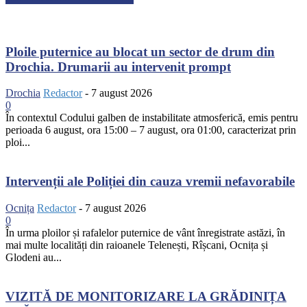
Ploile puternice au blocat un sector de drum din
Drochia. Drumarii au intervenit prompt
Drochia
Redactor
-
7 august 2026
0
În contextul Codului galben de instabilitate atmosferică, emis pentru
perioada 6 august, ora 15:00 – 7 august, ora 01:00, caracterizat prin
ploi...
Intervenții ale Poliției din cauza vremii nefavorabile
Ocnița
Redactor
-
7 august 2026
0
În urma ploilor și rafalelor puternice de vânt înregistrate astăzi, în
mai multe localități din raioanele Telenești, Rîșcani, Ocnița și
Glodeni au...
VIZITĂ DE MONITORIZARE LA GRĂDINIȚA