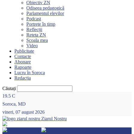
Obiectiv ZN
Odiseea pedagogică
Parlamentul elevilor
Podcast
Portrete în timp
Reflecții
Reteta ZN
Școala mea
Video
Publicitate
Contacte
Abonare
Rapoarte
Lucru în Soroca
Redacția
Căutați
19.5
C
Soroca, MD
vineri, 07 august 2026
Ziarul Nostru