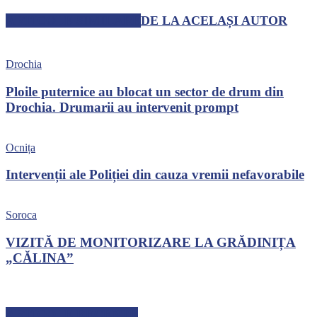
ARTICOLE SIMILARE
DE LA ACELAȘI AUTOR
Drochia
Ploile puternice au blocat un sector de drum din
Drochia. Drumarii au intervenit prompt
Ocnița
Intervenții ale Poliției din cauza vremii nefavorabile
Soroca
VIZITĂ DE MONITORIZARE LA GRĂDINIȚA
„CĂLINA”
ARTICOLE RECENTE