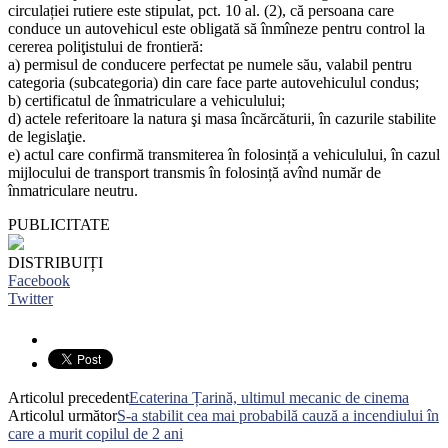
circulației rutiere este stipulat, pct. 10 al. (2), că persoana care
conduce un autovehicul este obligată să înmîneze pentru control la
cererea poliţistului de frontieră:
a) permisul de conducere perfectat pe numele său, valabil pentru
categoria (subcategoria) din care face parte autovehiculul condus;
b) certificatul de înmatriculare a vehiculului;
d) actele referitoare la natura şi masa încărcăturii, în cazurile stabilite
de legislaţie.
e) actul care confirmă transmiterea în folosință a vehiculului, în cazul
mijlocului de transport transmis în folosință avînd număr de
înmatriculare neutru.
PUBLICITATE
DISTRIBUIȚI
Facebook
Twitter
Articolul precedent
Ecaterina Țarină, ultimul mecanic de cinema
Articolul următor
S-a stabilit cea mai probabilă cauză a incendiului în
care a murit copilul de 2 ani