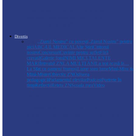
Regulamentul privind relocarea
profesorilor, aprobat de Guvern:
indemnizație de până la…
Divertis
Toate
,,Ziarul Nostru” cu povești
„Ziarul Nostru” pentru
pici
ABC-UL MEDICAL
Alte Știri
Cititorul
nostru
Concursuri
Cuvinte pentru suflet
Fără
cravată
Galerie foto
INIMI MICI,TALENTE
MARI
Întreabă ZN
LA MULŢI ANI
La noi acasă la…
La Sfat cu oameni frumoși
Lume soro lume
Mini-Miss &
Mini-Mister
Obiectiv ZN
Odiseea
pedagogică
Parlamentul elevilor
Podcast
Portrete în
timp
Reflecții
Reteta ZN
Școala mea
Video
Drochia
„INIMI MICI, TALENTE MARI”(II
parte)– Copiii talentați din Drochia aduc
emoție…