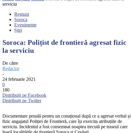
serviciu
Regiuni
Soroca
Evenimente
Știri
Soroca: Polițist de frontieră agresat fizic
la serviciu
De către
Redactor
-
24 februarie 2021
0
180
Distribuiți pe Facebook
Distribuiți pe Twitter
Documentare penală pentru un conațional după ce a agresat verbal și
fizic angajatul Poliției de Frontieră, care își exercita atribuțiile de
serviciu. Incidentul a fost consemnat noaptea trecută pe traseul care
leagă localitățile de frontieră Soroca și Cosăuți.