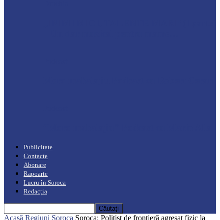
Drochia
„INIMI MICI, TALENTE MARI”(I parte)
– Un dar muzical pentru mame…
Podcast
Moro mahalajiu Podcast cu Robert Cerari
Podcast
“Moro mahalajiu” Podcast cu Marin Alla
Publicitate
Contacte
Abonare
Rapoarte
Lucru în Soroca
Redacția
Acasă
Regiuni
Soroca
Soroca: Polițist de frontieră agresat fizic la