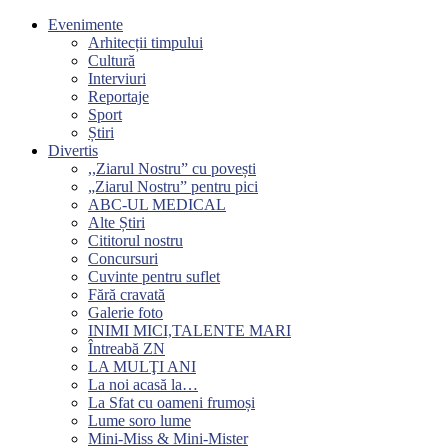
Evenimente
Arhitecții timpului
Cultură
Interviuri
Reportaje
Sport
Știri
Divertis
,,Ziarul Nostru” cu povești
„Ziarul Nostru” pentru pici
ABC-UL MEDICAL
Alte Știri
Cititorul nostru
Concursuri
Cuvinte pentru suflet
Fără cravată
Galerie foto
INIMI MICI,TALENTE MARI
Întreabă ZN
LA MULŢI ANI
La noi acasă la…
La Sfat cu oameni frumoși
Lume soro lume
Mini-Miss & Mini-Mister