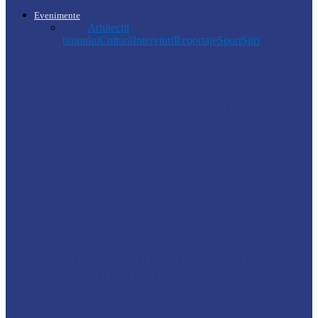
Evenimente
Toate
Arhitecții
timpului
Cultură
Interviuri
Reportaje
Sport
Știri
Drochia
Ploile puternice au blocat un sector de
drum din Drochia. Drumarii…
Ocnița
Intervenții ale Poliției din cauza vremii
nefavorabile
Soroca
VIZITĂ DE MONITORIZARE LA
GRĂDINIȚA „CĂLINA”
Știri