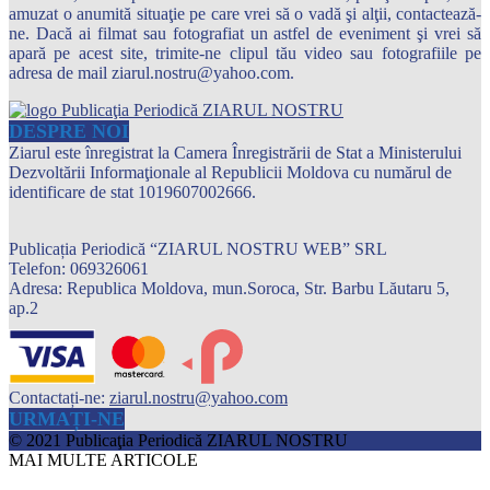
amuzat o anumită situaţie pe care vrei să o vadă şi alţii, contactează-
ne. Dacă ai filmat sau fotografiat un astfel de eveniment şi vrei să
apară pe acest site, trimite-ne clipul tău video sau fotografiile pe
adresa de mail ziarul.nostru@yahoo.com.
DESPRE NOI
Ziarul este înregistrat la Camera Înregistrării de Stat a Ministerului
Dezvoltării Informaţionale al Republicii Moldova cu numărul de
identificare de stat 1019607002666.
Publicația Periodică “ZIARUL NOSTRU WEB” SRL
Telefon: 069326061
Adresa: Republica Moldova, mun.Soroca, Str. Barbu Lăutaru 5,
ap.2
Contactați-ne:
ziarul.nostru@yahoo.com
URMAȚI-NE
© 2021 Publicaţia Periodică ZIARUL NOSTRU
MAI MULTE ARTICOLE