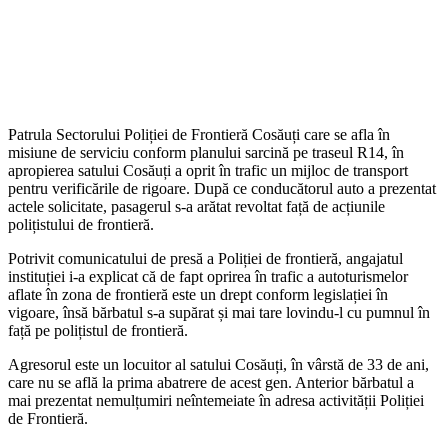
Patrula Sectorului Poliției de Frontieră Cosăuți care se afla în
misiune de serviciu conform planului sarcină pe traseul R14, în
apropierea satului Cosăuți a oprit în trafic un mijloc de transport
pentru verificările de rigoare. După ce conducătorul auto a prezentat
actele solicitate, pasagerul s-a arătat revoltat față de acțiunile
polițistului de frontieră.
Potrivit comunicatului de presă a Poliției de frontieră, angajatul
instituției i-a explicat că de fapt oprirea în trafic a autoturismelor
aflate în zona de frontieră este un drept conform legislației în
vigoare, însă bărbatul s-a supărat și mai tare lovindu-l cu pumnul în
față pe polițistul de frontieră.
Agresorul este un locuitor al satului Cosăuți, în vârstă de 33 de ani,
care nu se află la prima abatrere de acest gen. Anterior bărbatul a
mai prezentat nemulțumiri neîntemeiate în adresa activității Poliției
de Frontieră.