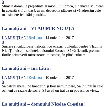
0
Stimate domnule preşedinte al raionului Soroca, Ghenadie Muntean.
În această zi frumoasă, avem deosebita plăcere să vă adresăm cele
mai sincere felicitări şi urări...
La mulți ani – VLADIMIR NICUŢA
LA MULŢI ANI
Redactor
-
14 noiembrie 2017
0
Sincere şi călduroase felicitări cu ocazia jubileului pentru Vladimir
NicuȚa, vicepreședintele raionului Soroca! Să vă fie anii, precum
florile primăverii mirositoare, mustoase, în plină culoare....
La mulți ani – Ina Litra !
LA MULŢI ANI
Redactor
-
10 noiembrie 2017
0
Să călcați mereu pe trandafiri şi flori nemuritoare, Să întîlniți în cale
oameni ca razele de soare, Să aveți un trai ca în poveşti cu vise...
La mulți ani – domnului Nicolae Crestian!