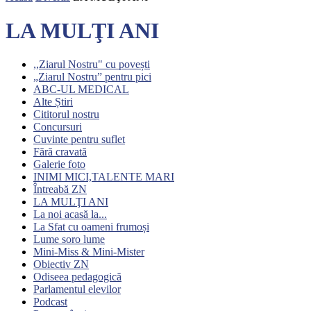
LA MULŢI ANI
,,Ziarul Nostru" cu povești
„Ziarul Nostru” pentru pici
ABC-UL MEDICAL
Alte Știri
Cititorul nostru
Concursuri
Cuvinte pentru suflet
Fără cravată
Galerie foto
INIMI MICI,TALENTE MARI
Întreabă ZN
LA MULŢI ANI
La noi acasă la...
La Sfat cu oameni frumoși
Lume soro lume
Mini-Miss & Mini-Mister
Obiectiv ZN
Odiseea pedagogică
Parlamentul elevilor
Podcast