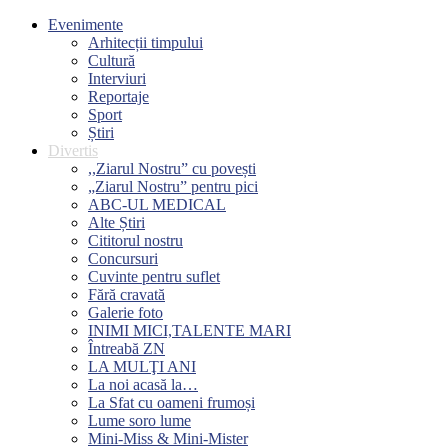
Evenimente
Arhitecții timpului
Cultură
Interviuri
Reportaje
Sport
Știri
Divertis
,,Ziarul Nostru” cu povești
„Ziarul Nostru” pentru pici
ABC-UL MEDICAL
Alte Știri
Cititorul nostru
Concursuri
Cuvinte pentru suflet
Fără cravată
Galerie foto
INIMI MICI,TALENTE MARI
Întreabă ZN
LA MULŢI ANI
La noi acasă la…
La Sfat cu oameni frumoși
Lume soro lume
Mini-Miss & Mini-Mister