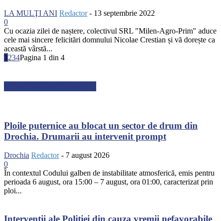
LA MULŢI ANI
Redactor
-
13 septembrie 2022
0
Cu ocazia zilei de naștere, colectivul SRL "Milen-Agro-Prim" aduce
cele mai sincere felicitări domnului Nicolae Crestian și vă dorește ca
această vârstă...
1
2
3
4
Pagina 1 din 4
ARTICOLE RECENTE
Ploile puternice au blocat un sector de drum din
Drochia. Drumarii au intervenit prompt
Drochia
Redactor
-
7 august 2026
0
În contextul Codului galben de instabilitate atmosferică, emis pentru
perioada 6 august, ora 15:00 – 7 august, ora 01:00, caracterizat prin
ploi...
Intervenții ale Poliției din cauza vremii nefavorabile