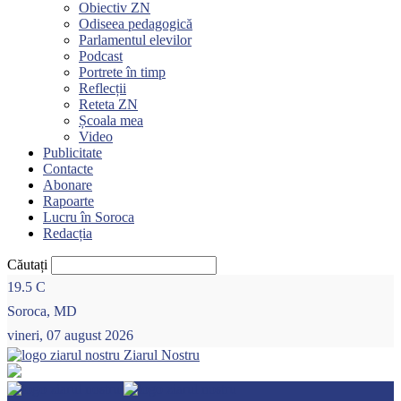
Obiectiv ZN
Odiseea pedagogică
Parlamentul elevilor
Podcast
Portrete în timp
Reflecții
Reteta ZN
Școala mea
Video
Publicitate
Contacte
Abonare
Rapoarte
Lucru în Soroca
Redacția
Căutați
19.5
C
Soroca, MD
vineri, 07 august 2026
Ziarul Nostru