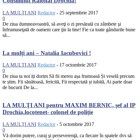
Consiliului Raional Drochia!
LA MULŢI ANI
Redactor
-
25 septembrie 2017
0
De ziua dumneavoastră, să aveţi o zi presărată cu zâmbete şi
înfrumuseţată de oameni care ţin la tine! Fie ca toate gândurile bune
să...
La mulți ani – Natalia Iacubovici !
LA MULŢI ANI
Redactor
-
17 octombrie 2017
0
De ziua ta noi iți dorim Să fii mereu așa frumoasă Și veselă precum
te știm. Fii sănătoasă, fericită, Fii respectată și iubită, Ai parte doar
de bucurii De la...
LA MULŢI ANI pentru MAXIM BERNIC, şef al IP
Drochia,locotenet- colonel de poliție
LA MULŢI ANI
Redactor
-
5 octombrie 2017
0
Vă dorim putere, curaj şi perseverenţă, ca fiecare în spatele dvs să