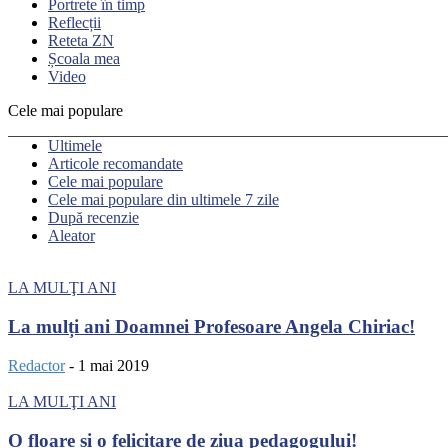
Portrete în timp
Reflecții
Reteta ZN
Școala mea
Video
Cele mai populare
Ultimele
Articole recomandate
Cele mai populare
Cele mai populare din ultimele 7 zile
După recenzie
Aleator
LA MULŢI ANI
La mulți ani Doamnei Profesoare Angela Chiriac!
Redactor
-
1 mai 2019
LA MULŢI ANI
O floare și o felicitare de ziua pedagogului!