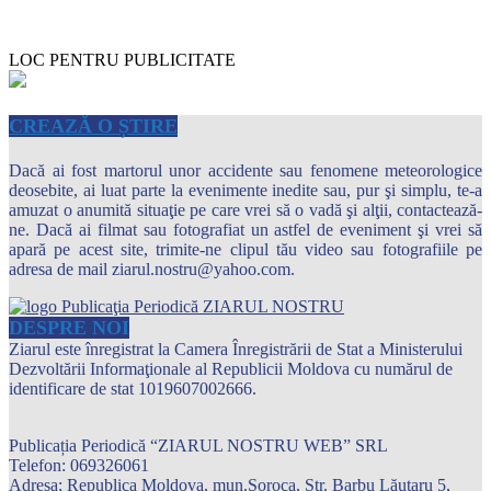
LOC PENTRU PUBLICITATE
CREAZĂ O ȘTIRE
Dacă ai fost martorul unor accidente sau fenomene meteorologice
deosebite, ai luat parte la evenimente inedite sau, pur şi simplu, te-a
amuzat o anumită situaţie pe care vrei să o vadă şi alţii, contactează-
ne. Dacă ai filmat sau fotografiat un astfel de eveniment şi vrei să
apară pe acest site, trimite-ne clipul tău video sau fotografiile pe
adresa de mail ziarul.nostru@yahoo.com.
DESPRE NOI
Ziarul este înregistrat la Camera Înregistrării de Stat a Ministerului
Dezvoltării Informaţionale al Republicii Moldova cu numărul de
identificare de stat 1019607002666.
Publicația Periodică “ZIARUL NOSTRU WEB” SRL
Telefon: 069326061
Adresa: Republica Moldova, mun.Soroca, Str. Barbu Lăutaru 5,