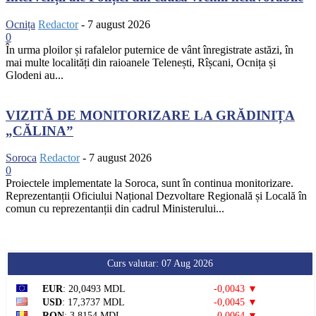
Ocnița
Redactor
-
7 august 2026
0
În urma ploilor și rafalelor puternice de vânt înregistrate astăzi, în
mai multe localități din raioanele Telenești, Rîșcani, Ocnița și
Glodeni au...
VIZITĂ DE MONITORIZARE LA GRĂDINIȚA
„CĂLINA”
Soroca
Redactor
-
7 august 2026
0
Proiectele implementate la Soroca, sunt în continua monitorizare.
Reprezentanții Oficiului Național Dezvoltare Regională și Locală în
comun cu reprezentanții din cadrul Ministerului...
Curs valutar: 07 Aug 2026
EUR
: 20,0493 MDL
-0,0043 ▼
USD
: 17,3737 MDL
-0,0045 ▼
RON
: 3,8154 MDL
-0,0064 ▼