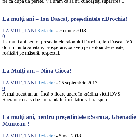
fie ca după un perete. Vă urăm ca să nu cunoaşteţi supărarea...
La mulți ani – Ion Dascal, președintele r.Drochia!
LA MULŢI ANI
Redactor
-
26 iunie 2018
0
La mulți ani pentru președintele raionului Drochia, Ion Dascal. Vă
dorim multă sănătate, prosperare, să aveți parte doar de reușite,
realizări pe măsură, respectul...
La Mulți ani – Nina Cioca!
LA MULŢI ANI
Redactor
-
25 septembrie 2017
0
A mai trecut un an. Încă o floare apare în grădina vieţii DVS.
Sperăm ca ea să fie un trandafir încîntător şi fără spini....
La mulți ani, pentru președintele r.Soroca, Ghenadie
Muntean !
LA MULŢI ANI
Redactor
-
5 mai 2018