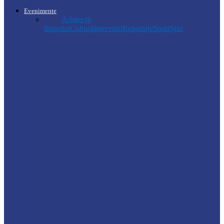
Evenimente
Toate
Arhitecții
timpului
Cultură
Interviuri
Reportaje
Sport
Știri
Drochia
Ploile puternice au blocat un sector de
drum din Drochia. Drumarii…
Ocnița
Intervenții ale Poliției din cauza vremii
nefavorabile
Soroca
VIZITĂ DE MONITORIZARE LA
GRĂDINIȚA „CĂLINA”
Știri