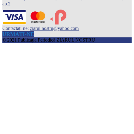
ap.2
Contactați-ne:
ziarul.nostru@yahoo.com
URMAȚI-NE
© 2021 Publicaţia Periodică ZIARUL NOSTRU