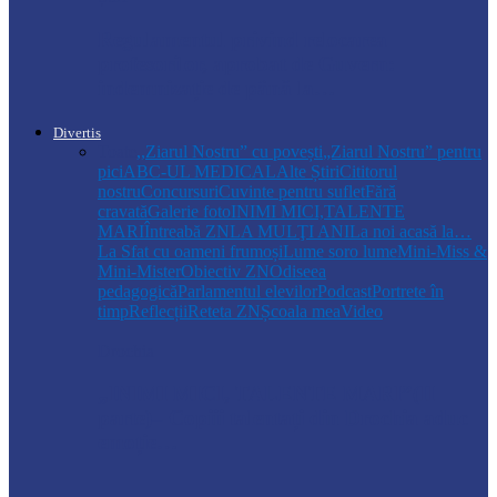
Regulamentul privind relocarea
profesorilor, aprobat de Guvern:
indemnizație de până la…
Divertis
Toate
,,Ziarul Nostru” cu povești
„Ziarul Nostru” pentru
pici
ABC-UL MEDICAL
Alte Știri
Cititorul
nostru
Concursuri
Cuvinte pentru suflet
Fără
cravată
Galerie foto
INIMI MICI,TALENTE
MARI
Întreabă ZN
LA MULŢI ANI
La noi acasă la…
La Sfat cu oameni frumoși
Lume soro lume
Mini-Miss &
Mini-Mister
Obiectiv ZN
Odiseea
pedagogică
Parlamentul elevilor
Podcast
Portrete în
timp
Reflecții
Reteta ZN
Școala mea
Video
Drochia
„INIMI MICI, TALENTE MARI”(II
parte)– Copiii talentați din Drochia aduc
emoție…