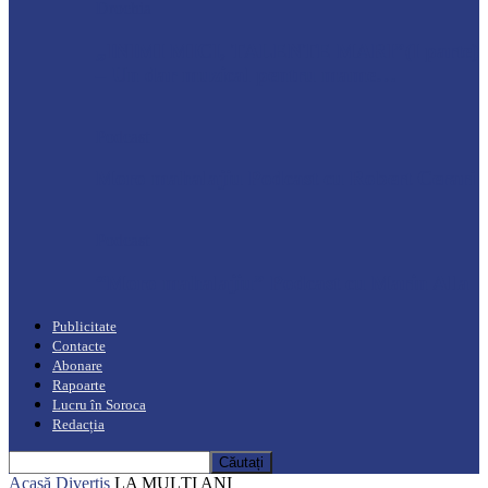
Drochia
„INIMI MICI, TALENTE MARI”(I parte)
– Un dar muzical pentru mame…
Podcast
Moro mahalajiu Podcast cu Robert Cerari
Podcast
“Moro mahalajiu” Podcast cu Marin Alla
Publicitate
Contacte
Abonare
Rapoarte
Lucru în Soroca
Redacția
Acasă
Divertis
LA MULŢI ANI