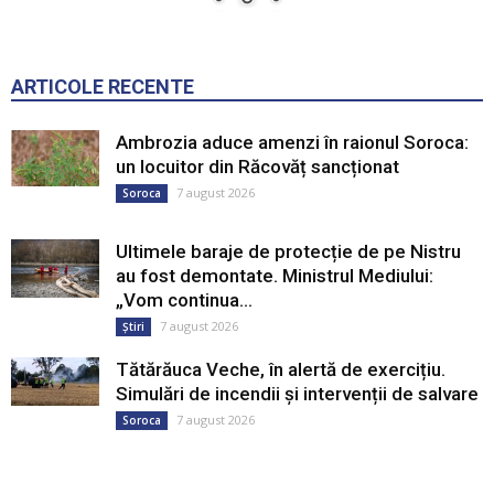
ARTICOLE RECENTE
Ambrozia aduce amenzi în raionul Soroca:
un locuitor din Răcovăț sancționat
7 august 2026
Soroca
Ultimele baraje de protecție de pe Nistru
au fost demontate. Ministrul Mediului:
„Vom continua...
7 august 2026
Știri
Tătărăuca Veche, în alertă de exercițiu.
Simulări de incendii și intervenții de salvare
7 august 2026
Soroca