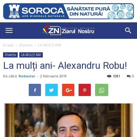
Acasă
Divertis
LA MULŢI ANI
Divertis
LA MULŢI ANI
La mulți ani- Alexandru Robu!
De către
Redactor
-
2 februarie 2019
1081
0