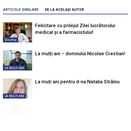
ARTICOLE SIMILARE
DE LA ACELAȘI AUTOR
Felicitare cu prilejul Zilei lucrătorului
medical și a farmacistului!
Drochia
La mulți ani – domnului Nicolae Crestian!
LA MULŢI ANI
La muți ani pentru d-na Natalia Străinu
LA MULŢI ANI