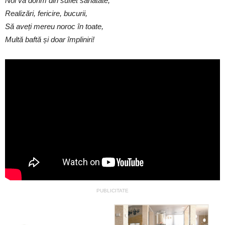
Noi vă dorim din suflet sănătate,
Realizări, fericire, bucurii,
Să aveți mereu noroc în toate,
Multă baftă și doar împliniri!
PUBLICITATE