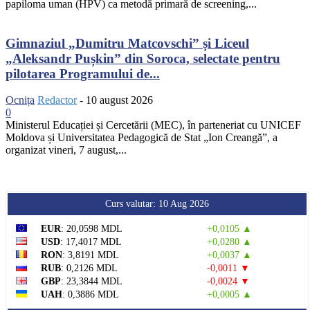
papiloma uman (HPV) ca metodă primară de screening,...
Gimnaziul „Dumitru Matcovschi” și Liceul
„Aleksandr Pușkin” din Soroca, selectate pentru
pilotarea Programului de...
Ocnița
Redactor
-
10 august 2026
0
Ministerul Educației și Cercetării (MEC), în parteneriat cu UNICEF
Moldova și Universitatea Pedagogică de Stat „Ion Creangă”, a
organizat vineri, 7 august,...
Curs valutar: 10 Aug 2026
EUR
: 20,0598 MDL
+0,0105 ▲
USD
: 17,4017 MDL
+0,0280 ▲
RON
: 3,8191 MDL
+0,0037 ▲
RUB
: 0,2126 MDL
-0,0011 ▼
GBP
: 23,3844 MDL
-0,0024 ▼
UAH
: 0,3886 MDL
+0,0005 ▲