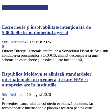
ARTICOLE RECENTE
Escrocherie și insolvabilitate intenționată de
5.000.000 lei în domeniul agricol
Știri
Redactor
-
10 august 2026
0
Ofițerii Direcției generale antifraudă a Serviciului Fiscal de Stat, sub
conducerea procurorilor PCCOCS, anunță deconspirarea unei
scheme de escrocherie și insolvabilitate intenționată,...
Republica Moldova se aliniază standardelor
internaționale: în premieră, testare HPV și
autoprelevare în instituțiile...
Știri
Redactor
-
10 august 2026
0
Prevenirea cancerului de col uterin evoluează continuu, iar
recomandările internaționale plasează testarea pentru virusul