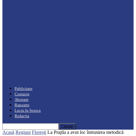
„INIMI MICI, TALENTE MARI”(I parte)
– Un dar muzical pentru mame…
Podcast
Moro mahalajiu Podcast cu Robert Cerari
Podcast
“Moro mahalajiu” Podcast cu Marin Alla
Publicitate
Contacte
Abonare
Rapoarte
Lucru în Soroca
Redacția
Acasă
Regiuni
Florești
La Prajila a avut loc întrunirea metodică