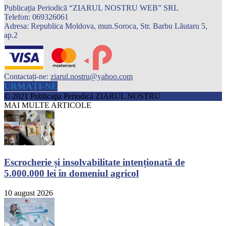
Publicația Periodică “ZIARUL NOSTRU WEB” SRL
Telefon: 069326061
Adresa: Republica Moldova, mun.Soroca, Str. Barbu Lăutaru 5,
ap.2
Contactați-ne:
ziarul.nostru@yahoo.com
URMAȚI-NE
© 2021 Publicaţia Periodică ZIARUL NOSTRU
MAI MULTE ARTICOLE
Escrocherie și insolvabilitate intenționată de
5.000.000 lei în domeniul agricol
10 august 2026