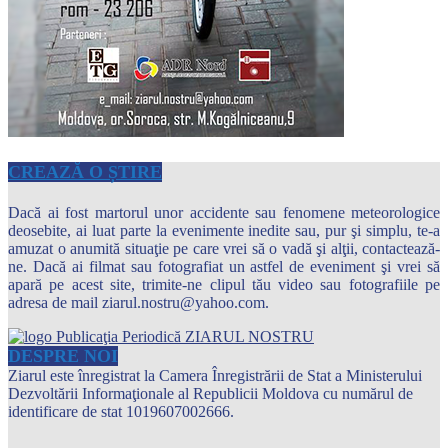
CREAZĂ O ȘTIRE
Dacă ai fost martorul unor accidente sau fenomene meteorologice
deosebite, ai luat parte la evenimente inedite sau, pur şi simplu, te-a
amuzat o anumită situaţie pe care vrei să o vadă şi alţii, contactează-
ne. Dacă ai filmat sau fotografiat un astfel de eveniment şi vrei să
apară pe acest site, trimite-ne clipul tău video sau fotografiile pe
adresa de mail ziarul.nostru@yahoo.com.
DESPRE NOI
Ziarul este înregistrat la Camera Înregistrării de Stat a Ministerului
Dezvoltării Informaţionale al Republicii Moldova cu numărul de
identificare de stat 1019607002666.