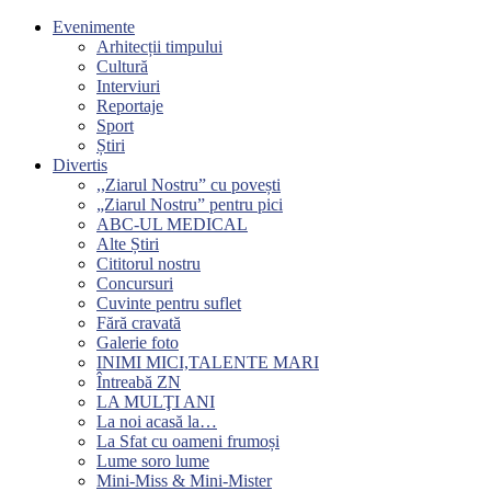
Evenimente
Arhitecții timpului
Cultură
Interviuri
Reportaje
Sport
Știri
Divertis
,,Ziarul Nostru” cu povești
„Ziarul Nostru” pentru pici
ABC-UL MEDICAL
Alte Știri
Cititorul nostru
Concursuri
Cuvinte pentru suflet
Fără cravată
Galerie foto
INIMI MICI,TALENTE MARI
Întreabă ZN
LA MULŢI ANI
La noi acasă la…
La Sfat cu oameni frumoși
Lume soro lume
Mini-Miss & Mini-Mister