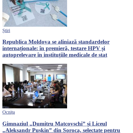
Știri
Republica Moldova se aliniază standardelor
internaționale: în premieră, testare HPV și
autoprelevare în instituțiile medicale de stat
Ocnița
Gimnaziul „Dumitru Matcovschi” și Liceul
„Aleksandr Pușkin” din Soroca, selectate pentru