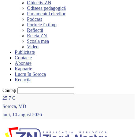
Obiectiv ZN
Odiseea pedagogică
Parlamentul elevilor
Podcast
Portrete în timp
Reflecții
Reteta ZN
Școala mea
Video
Publicitate
Contacte
Abonare
Rapoarte
Lucru în Soroca
Redacția
Căutați
25.7
C
Soroca, MD
luni, 10 august 2026