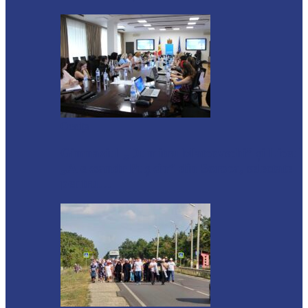
Ocnița
Gimnaziul „Dumitru Matcovschi” și Liceul
„Aleksandr Pușkin” din Soroca, selectate
pentru…