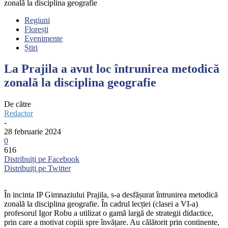
zonală la disciplina geografie
Regiuni
Florești
Evenimente
Știri
La Prajila a avut loc întrunirea metodică
zonală la disciplina geografie
De către
Redactor
-
28 februarie 2024
0
616
Distribuiți pe Facebook
Distribuiți pe Twitter
În incinta IP Gimnaziului Prajila, s-a desfășurat întrunirea metodică
zonală la disciplina geografie. În cadrul lecției (clasei a VI-a)
profesorul Igor Robu a utilizat o gamă largă de strategii didactice,
prin care a motivat copiii spre învățare. Au călătorit prin continente,