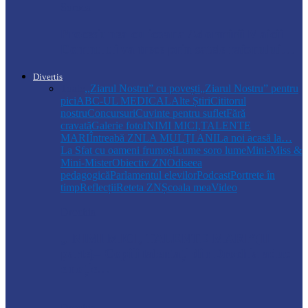
Soroca
Procesiunea cu icoana Adormirii Maicii
Domnului va trece prin satele raionului…
Divertis
Toate
,,Ziarul Nostru” cu povești
„Ziarul Nostru” pentru
pici
ABC-UL MEDICAL
Alte Știri
Cititorul
nostru
Concursuri
Cuvinte pentru suflet
Fără
cravată
Galerie foto
INIMI MICI,TALENTE
MARI
Întreabă ZN
LA MULŢI ANI
La noi acasă la…
La Sfat cu oameni frumoși
Lume soro lume
Mini-Miss &
Mini-Mister
Obiectiv ZN
Odiseea
pedagogică
Parlamentul elevilor
Podcast
Portrete în
timp
Reflecții
Reteta ZN
Școala mea
Video
Drochia
„INIMI MICI, TALENTE MARI”(II
parte)– Copiii talentați din Drochia aduc
emoție…
Drochia