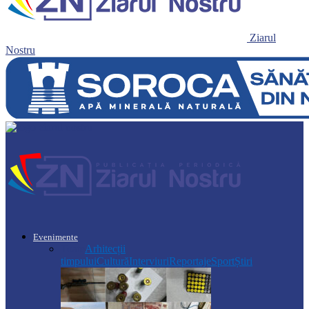
Ziarul
Nostru
Evenimente
Toate
Arhitecții
timpului
Cultură
Interviuri
Reportaje
Sport
Știri