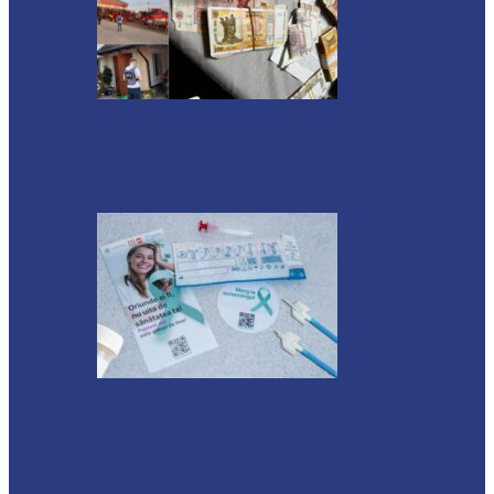
Știri
Escrocherie și insolvabilitate intenționată
de 5.000.000 lei în domeniul agricol
Știri
Republica Moldova se aliniază
standardelor internaționale: în premieră,
testare HPV și…