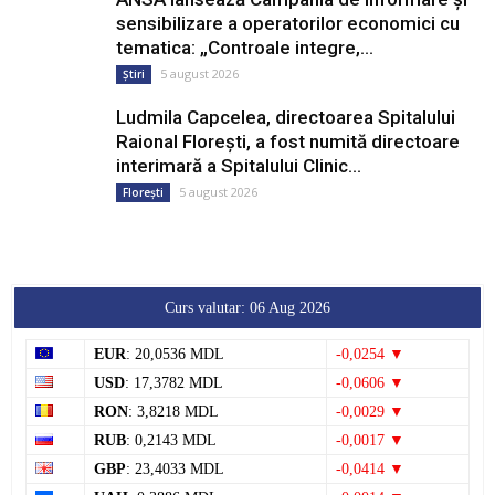
sensibilizare a operatorilor economici cu
tematica: „Controale integre,...
5 august 2026
Știri
Ludmila Capcelea, directoarea Spitalului
Raional Florești, a fost numită directoare
interimară a Spitalului Clinic...
5 august 2026
Florești
Curs valutar: 06 Aug 2026
EUR
: 20,0536 MDL
-0,0254 ▼
USD
: 17,3782 MDL
-0,0606 ▼
RON
: 3,8218 MDL
-0,0029 ▼
RUB
: 0,2143 MDL
-0,0017 ▼
GBP
: 23,4033 MDL
-0,0414 ▼