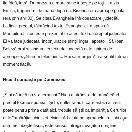
fie frică, intră! Dumnezeu e mare şi ne iubeşte pe toţi”, i-a zis
Emilia, trăgându-l de mână după ea. Biserica era aproape goală
(era prin anii’80). Se citea Evanghelia înfricoşătoarei judecăţi.
La final, preotul, tălmăcind textul Evangheliei, a spus că
Mântuitorul Iisus este prezentat în acest text ca dreptul judecător.
El va face judecata, înconjurat de sfinţii îngeri, apostoli, Sf. Ioan
Botezătorul şi singurul criteriu de judecată este iubirea de
aproapele. „N-am înţeles nimic. Hai să mergem”, i-a şoptit într-un
moment flăcăul.
Nicu îl cunoaşte pe Dumnezeu
„Stai că încă nu s-a terminat.” Nicu a strâns-o de mână când
preotul tocmai spunea: „Şi tu, suflet rătăcit, care astăzi ai venit
poate pentru prima dată aici, trebuie să ştii că Împărăţia Cerurilor
este împărăţia iubirii jertfelnice. A-l ajuta pe aproapele, a-l iubi aşa
cum ne iubeşte Iisus, este sensul întregii învăţături creştine.