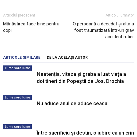
Articolul precedent
Articolul următor
Mănăstirea face bine pentru
O persoană a decedat și alta a
copii
fost traumatizată într-un grav
accident rutier
ARTICOLE SIMILARE
DE LA ACELAȘI AUTOR
Lume soro lume
Neatenția, viteza și graba a luat viața a
doi tineri din Popeștii de Jos, Drochia
Lume soro lume
Nu aduce anul ce aduce ceasul
Lume soro lume
Între sacrificiu și destin, o iubire ca un crin