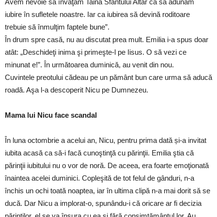
Avem nevoie să învăţăm Taina Sfântului Altar ca să adunăm
iubire în sufletele noastre. Iar ca iubirea să devină roditoare
trebuie să înmulţim faptele bune”.
În drum spre casă, nu au discutat prea mult. Emilia i-a spus doar
atât: „Deschideţi inima şi primeşte-l pe Iisus. O să vezi ce
minunat e!”. În următoarea duminică, au venit din nou.
Cuvintele preotului cădeau pe un pământ bun care urma să aducă
roadă. Aşa l-a descoperit Nicu pe Dumnezeu.
Mama lui Nicu face scandal
În luna octombrie a acelui an, Nicu, pentru prima dată și-a invitat
iubita acasă ca să-i facă cunoştinţă cu părinţii. Emilia ştia că
părinţii iubitului nu o vor de noră. De aceea, era foarte emoţionată
înaintea acelei duminici. Copleşită de tot felul de gânduri, n-a
închis un ochi toată noaptea, iar în ultima clipă n-a mai dorit să se
ducă. Dar Nicu a implorat-o, spunându-i că oricare ar fi decizia
părinţilor, el se va însura cu ea şi fără consimţământul lor. Au