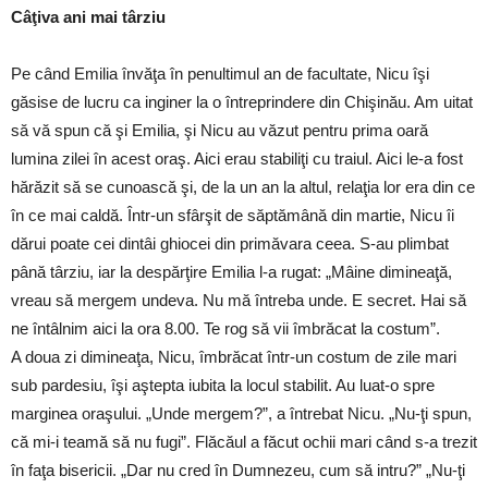
Câţiva ani mai târziu
Pe când Emilia învăţa în penultimul an de facultate, Nicu îşi
găsise de lucru ca inginer la o întreprindere din Chişinău. Am uitat
să vă spun că şi Emilia, şi Nicu au văzut pentru prima oară
lumina zilei în acest oraş. Aici erau stabiliţi cu traiul. Aici le-a fost
hărăzit să se cunoască şi, de la un an la altul, relaţia lor era din ce
în ce mai caldă. Într-un sfârşit de săptămână din martie, Nicu îi
dărui poate cei dintâi ghiocei din primăvara ceea. S-au plimbat
până târziu, iar la despărţire Emilia l-a rugat: „Mâine dimineaţă,
vreau să mergem undeva. Nu mă întreba unde. E secret. Hai să
ne întâlnim aici la ora 8.00. Te rog să vii îmbrăcat la costum”.
A doua zi dimineaţa, Nicu, îmbrăcat într-un costum de zile mari
sub pardesiu, îşi aştepta iubita la locul stabilit. Au luat-o spre
marginea oraşului. „Unde mergem?”, a întrebat Nicu. „Nu-ţi spun,
că mi-i teamă să nu fugi”. Flăcăul a făcut ochii mari când s-a trezit
în faţa bisericii. „Dar nu cred în Dumnezeu, cum să intru?” „Nu-ţi