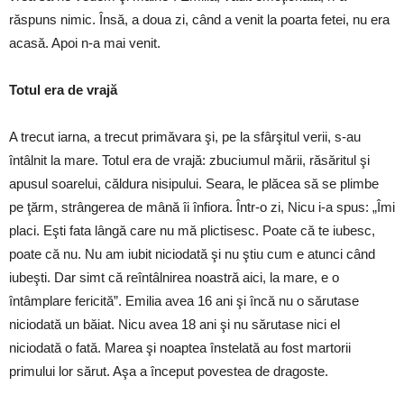
răspuns nimic. Însă, a doua zi, când a venit la poarta fetei, nu era
acasă. Apoi n-a mai venit.
Totul era de vrajă
A trecut iarna, a trecut primăvara şi, pe la sfârşitul verii, s-au
întâlnit la mare. Totul era de vrajă: zbuciumul mării, răsăritul şi
apusul soarelui, căldura nisipului. Seara, le plăcea să se plimbe
pe ţărm, strângerea de mână îi înfiora. Într-o zi, Nicu i-a spus: „Îmi
placi. Eşti fata lângă care nu mă plictisesc. Poate că te iubesc,
poate că nu. Nu am iubit niciodată şi nu ştiu cum e atunci când
iubeşti. Dar simt că reîntâlnirea noastră aici, la mare, e o
întâmplare fericită”. Emilia avea 16 ani şi încă nu o sărutase
niciodată un băiat. Nicu avea 18 ani şi nu sărutase nici el
niciodată o fată. Marea şi noaptea înstelată au fost martorii
primului lor sărut. Aşa a început povestea de dragoste.