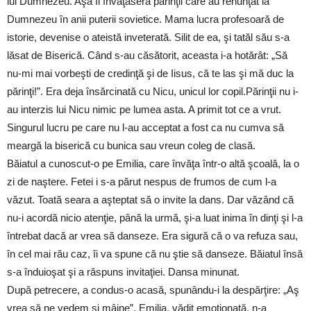
lui Dumnezeu. Aşa îl învăţaseră părinţii care au renunţat la
Dumnezeu în anii puterii sovietice. Mama lucra profesoară de
istorie, devenise o ateistă inveterată. Silit de ea, şi tatăl său s-a
lăsat de Biserică. Când s-au căsătorit, aceasta i-a hotărât: „Să
nu-mi mai vorbeşti de credinţă şi de Iisus, că te las şi mă duc la
părinţi!”. Era deja însărcinată cu Nicu, unicul lor copil.Părinţii nu i-
au interzis lui Nicu nimic pe lumea asta. A primit tot ce a vrut.
Singurul lucru pe care nu l-au acceptat a fost ca nu cumva să
meargă la biserică cu bunica sau vreun coleg de clasă.
Băiatul a cunoscut-o pe Emilia, care învăţa într-o altă şcoală, la o
zi de naştere. Fetei i s-a părut nespus de frumos de cum l-a
văzut. Toată seara a aşteptat să o invite la dans. Dar văzând că
nu-i acordă nicio atenţie, până la urmă, şi-a luat inima în dinţi şi l-a
întrebat dacă ar vrea să danseze. Era sigură că o va refuza sau,
în cel mai rău caz, îi va spune că nu ştie să danseze. Băiatul însă
s-a înduioşat şi a răspuns invitaţiei. Dansa minunat.
După petrecere, a condus-o acasă, spunându-i la despărţire: „Aş
vrea să ne vedem şi mâine”. Emilia, vădit emoţionată, n-a