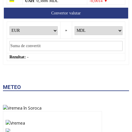
UAH
: 0,3886 MDL
-0,0014 ▼
Convertor valutar
»
Rezultat:
-
METEO