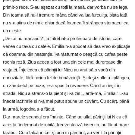
primit-o rece. S-au aşezat cu toţii la masă, dar vorba nu se lega.
Din teama să nu-i tremure mâna când va lua furculiţa, biata fată
nu s-a atins de nimic chiar dacă foamea îi strângea stomacul ca
un cleşte.
„De ce nu mănânci?”, a întrebat-o profesoara de istorie, care
venea cu tava cu cafele. Emilia n-a apucat să dea vreo explicaţie
că doamna, din neatenţie, i-a răsturnat o ceaşcă cu cafea peste
rochia roză. Ziua aceea a fost una din cele mai dureroase din
viaţa ei. Înţelegea că părinţii lui Nicu au vrut să o vadă din
curiozitate, fără niciun fel de bunăvoinţă. Şi deşi sufletu-i plângea,
cu zâmbetul pe buze, le-a spus la revedere. Când au ieşit în
stradă, Nicu a strâns-o la piept şi i-a zis: „Iartă-mă, Emilia.” L-au
înecat lacrimile şi n-a mai putut spune un cuvânt. Cu scârţ, până
la urmă, logodna s-a făcut.
Dar marele scandal era înainte. Când au aflat părinţii lui Nicu că
acesta, îndemnat de iubită, frecventează biserica, au făcut mare
tărăboi. Cu o falcă în cer şi una în pământ, au venit la părinţii