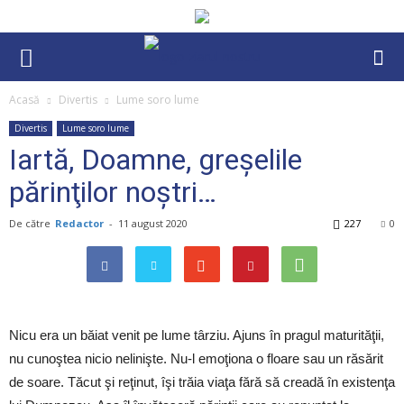
Acasă
Divertis
Lume soro lume
Divertis
Lume soro lume
Iartă, Doamne, greşelile
părinţilor noştri…
De către
Redactor
-
11 august 2020
227
0
Nicu era un băiat venit pe lume târziu. Ajuns în pragul maturităţii,
nu cunoştea nicio nelinişte. Nu-l emoţiona o floare sau un răsărit
de soare. Tăcut şi reţinut, îşi trăia viaţa fără să creadă în existenţa