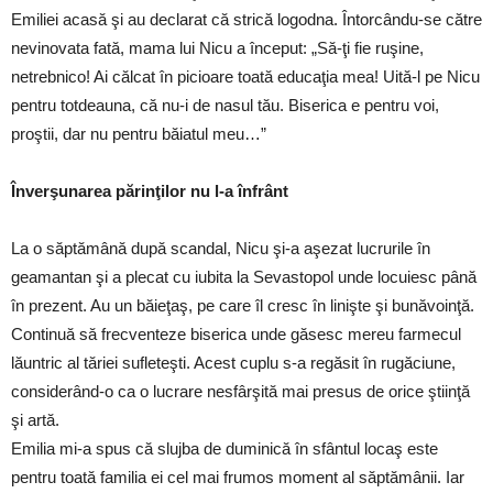
Emiliei acasă şi au declarat că strică logodna. Întorcându-se către
nevinovata fată, mama lui Nicu a început: „Să-ţi fie ruşine,
netrebnico! Ai călcat în picioare toată educaţia mea! Uită-l pe Nicu
pentru totdeauna, că nu-i de nasul tău. Biserica e pentru voi,
proştii, dar nu pentru băiatul meu…”
Înverşunarea părinţilor nu l-a înfrânt
La o săptămână după scandal, Nicu şi-a aşezat lucrurile în
geamantan şi a plecat cu iubita la Sevastopol unde locuiesc până
în prezent. Au un băieţaş, pe care îl cresc în linişte şi bunăvoinţă.
Continuă să frecventeze biserica unde găsesc mereu farmecul
lăuntric al tăriei sufleteşti. Acest cuplu s-a regăsit în rugăciune,
considerând-o ca o lucrare nesfârşită mai presus de orice ştiinţă
şi artă.
Emilia mi-a spus că slujba de duminică în sfântul locaş este
pentru toată familia ei cel mai frumos moment al săptămânii. Iar