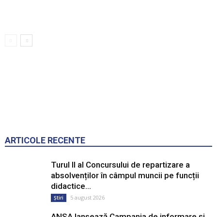
ARTICOLE RECENTE
Turul II al Concursului de repartizare a
absolvenților în câmpul muncii pe funcții
didactice...
5 august 2026
Știri
ANSA lansează Campania de informare și