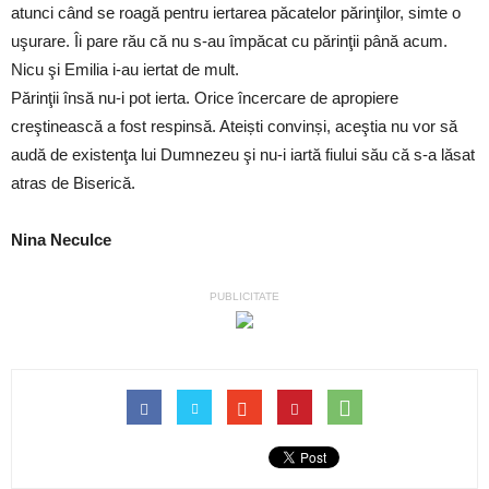
atunci când se roagă pentru iertarea păcatelor părinţilor, simte o
uşurare. Îi pare rău că nu s-au împăcat cu părinţii până acum.
Nicu şi Emilia i-au iertat de mult.
Părinţii însă nu-i pot ierta. Orice încercare de apropiere
creştinească a fost respinsă. Ateiști convinși, aceştia nu vor să
audă de existenţa lui Dumnezeu şi nu-i iartă fiului său că s-a lăsat
atras de Biserică.
Nina Neculce
PUBLICITATE