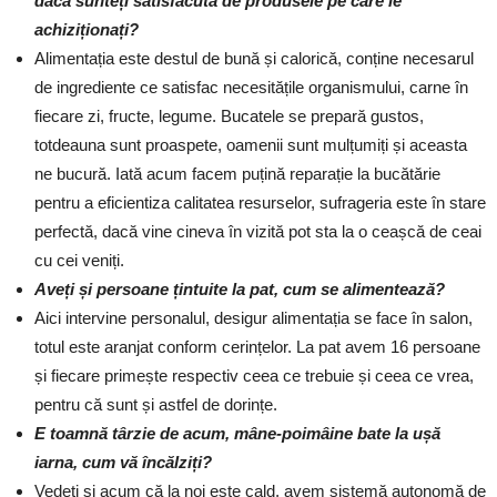
dacă sunteți satisfăcută de produsele pe care le
achiziționați?
Alimentația este destul de bună și calorică, conține necesarul
de ingrediente ce satisfac necesitățile organismului, carne în
fiecare zi, fructe, legume. Bucatele se prepară gustos,
totdeauna sunt proaspete, oamenii sunt mulțumiți și aceasta
ne bucură. Iată acum facem puțină reparație la bucătărie
pentru a eficientiza calitatea resurselor, sufrageria este în stare
perfectă, dacă vine cineva în vizită pot sta la o ceașcă de ceai
cu cei veniți.
Aveți și persoane țintuite la pat, cum se alimentează?
Aici intervine personalul, desigur alimentația se face în salon,
totul este aranjat conform cerințelor. La pat avem 16 persoane
și fiecare primește respectiv ceea ce trebuie și ceea ce vrea,
pentru că sunt și astfel de dorințe.
E toamnă târzie de acum, mâne-poimâine bate la ușă
iarna, cum vă încălziți?
Vedeți și acum că la noi este cald, avem sistemă autonomă de