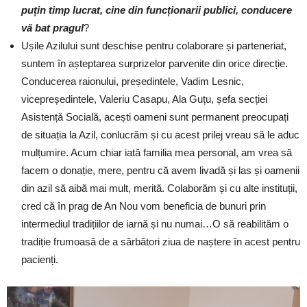
puțin timp lucrat, cine din funcționarii publici, conducere
vă bat pragul
?
Ușile Azilului sunt deschise pentru colaborare și parteneriat,
suntem în așteptarea surprizelor parvenite din orice direcție.
Conducerea raionului, președintele, Vadim Lesnic,
vicepreședintele, Valeriu Casapu, Ala Guțu, șefa secției
Asistență Socială, acești oameni sunt permanent preocupați
de situația la Azil, conlucrăm și cu acest prilej vreau să le aduc
mulțumire. Acum chiar iată familia mea personal, am vrea să
facem o donație, mere, pentru că avem livadă și las și oamenii
din azil să aibă mai mult, merită. Colaborăm și cu alte instituții,
cred că în prag de An Nou vom beneficia de bunuri prin
intermediul tradițiilor de iarnă și nu numai…O să reabilităm o
tradiție frumoasă de a sărbători ziua de naștere în acest pentru
pacienți.