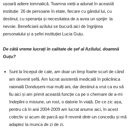
ușoară adiere tomnatică. Toamna vieții a adunat în această
instituție 26 de persoane în etate, fiecare cu gândul lui, cu
destinul, cu speranța și necesitatea de a avea un sprijin la
nevoie. Beneficiarii azilului se bucură aici de îngrijirea
personalului și a șefei instituției Lucia Guțu.
De câtă vreme lucrați în calitate de șef al Azilului, doamnă
Guțu?
Sunt la început de cale, am doar un timp foarte scurt de când
am devenit șefă. Am lucrat asistentă medicală în policlinica
raională Dondușeni mai mulți ani, dar destinul a vrut ca eu să
fiu aici și am primit această funcție ca pe o chemare de a-mi
îndeplini o misiune, un rost, o datorie în viață. De ce zic așa,
pentru că în anii 2004-2009 am lucrat anume aici, în acest
colectiv și acum de parcă ași fi revenit dintr-un concediu și mă
adaptez la munca de zi de zi.