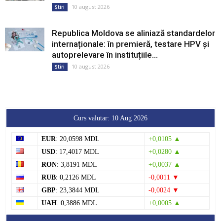
10 august 2026
Știri
Republica Moldova se aliniază standardelor
internaționale: în premieră, testare HPV și
autoprelevare în instituțiile...
10 august 2026
Știri
Curs valutar: 10 Aug 2026
EUR
: 20,0598 MDL
+0,0105 ▲
USD
: 17,4017 MDL
+0,0280 ▲
RON
: 3,8191 MDL
+0,0037 ▲
RUB
: 0,2126 MDL
-0,0011 ▼
GBP
: 23,3844 MDL
-0,0024 ▼
UAH
: 0,3886 MDL
+0,0005 ▲