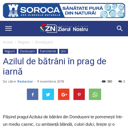
Acasă
Regiuni
Dondușeni
Regiuni
Dondușeni
Evenimente
Știri
Azilul de bătrâni în prag de
iarnă
De către
Redactor
-
9 noiembrie 2018
380
0
Pășind pragul Azilului de bătrâni din Dondușeni te pomenești într-
un mediu casnic, cu ambianță blândă, culori dulci, liniște și o