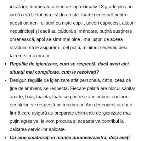
încălzire, temperatura este de aproximativ 18 grade plus, în
iarnă o să fie tot așa, căldura este foarte necesară pentru
acești oameni, ei sunt ca niște copii , uneori capricioși, alteori
neputincioși și dacă au căldură și mâncare, puțină susținere
omenească, apoi se simt mai bine , mai ușor, de aceea
străduim să le asigurăm , cel puțin, minimul necesar, deși
facem și maximum.
Regulile de igienizare, cum se respectă, dacă aveți aici
situații mai complicate, cum le rezolvați?
Desigur, regulile de igienizare atât personală, cât și ceea ce
ține de ambient, se respectă. Fiecare palată are blocul sanitar
aparte, baia, toaleta, toate se păstrează în ordine, conform
cerințelor, se respectă pe maximum. Am descoperit acum o
firmă care asigură cu preparate chimicale de igienizare mai
puțin agresive, le vom procura și aceasta va contribui la
calitatea serviciilor aplicate.
Cu cine colaborați în munca dumneavoastră, deși aveți