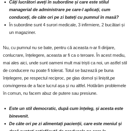
Câți lucrători aveți în subordine și care este stilul
managerial de administrare pe care-l aplicați, cum
conduceți, de câte ori pe zi bateți cu pumnul în masă?
În subordine sunt 4 surori medicale, 3 infirmiere, 2 bucătari și
un magaziner.
Nu, cu pumnul nu se bate, pentru că aceasta n-ar fi dirijare,
conlucrare, înțelegere, aceasta ar fi ca o teroare. În acest mediu,
mai ales aici, unde sunt oameni mult mai triști ca noi, un astfel stil
de conducere nu poate fi tolerat. Totul se bazează pe buna
înțelegere, pe respectul reciproc, pe glas domol și liniștit,pe
convingerea de a face lucrul așa și nu altfel. Hotărâm problemele
în comun, nu facem abuz de putere sau presiune.
Este un stil democratic, după cum înțeleg, și acesta este
binevenit.
De câte ori pe zi alimentați pacienții, care este meniul și