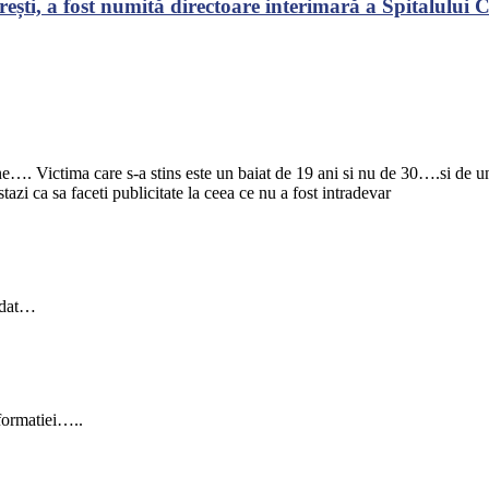
ști, a fost numită directoare interimară a Spitalului Cl
ne…. Victima care s-a stins este un baiat de 19 ani si nu de 30….si de un
azi ca sa faceti publicitate la ceea ce nu a fost intradevar
cedat…
nformatiei…..