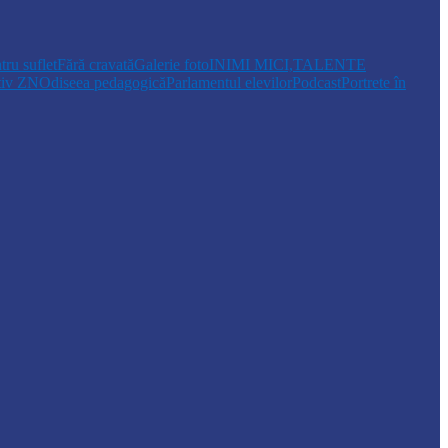
tru suflet
Fără cravată
Galerie foto
INIMI MICI,TALENTE
tiv ZN
Odiseea pedagogică
Parlamentul elevilor
Podcast
Portrete în