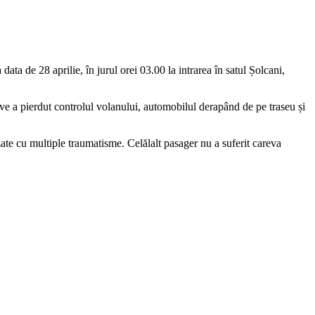
ata de 28 aprilie, în jurul orei 03.00 la intrarea în satul Șolcani,
sive a pierdut controlul volanului, automobilul derapând de pe traseu și
lizate cu multiple traumatisme. Celălalt pasager nu a suferit careva