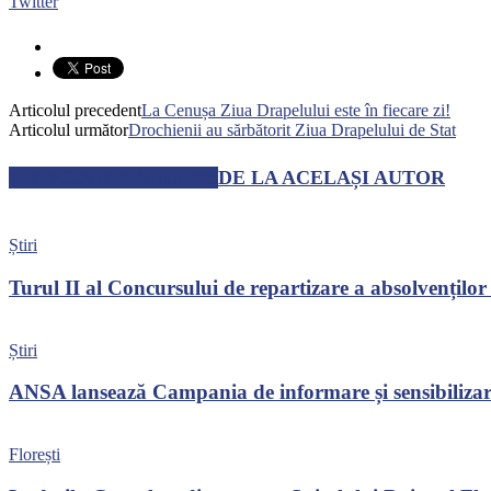
Twitter
Articolul precedent
La Cenușa Ziua Drapelului este în fiecare zi!
Articolul următor
Drochienii au sărbătorit Ziua Drapelului de Stat
ARTICOLE SIMILARE
DE LA ACELAȘI AUTOR
Știri
Turul II al Concursului de repartizare a absolvenților
Știri
ANSA lansează Campania de informare și sensibilizare
Florești