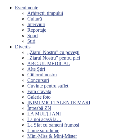
Evenimente
Arhitecții timpului
Cultură
Interviuri
Reportaje
Sport
Știri
Divertis
,,Ziarul Nostru” cu povești
„Ziarul Nostru” pentru pici
ABC-UL MEDICAL
Alte Știri
Cititorul nostru
Concursuri
Cuvinte pentru suflet
Fără cravată
Galerie foto
INIMI MICI,TALENTE MARI
Întreabă ZN
LA MULŢI ANI
La noi acasă la…
La Sfat cu oameni frumoși
Lume soro lume
Mini-Miss & Mini-Mister