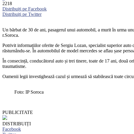
2218
Distribuiți pe Facebook
Distribuiți pe Twitter
Un bărbat de 30 de ani, pasagerul unui automobil, a murit în urma unui ac
r.Soroca.
Potrivit informațiilor oferite de Sergiu Lozan, specialist superior auto
răsturnându-se. În automobilul de model mercedes se aflau șase perso
În consecință, conducătorul auto și trei tinere, toate de 17 ani, două or
traumatisme.
Oamenii legii investighează cazul și urmează să stabilească toate circu
Foto: IP Soroca
PUBLICITATE
DISTRIBUIȚI
Facebook