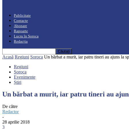
“Moro mahalajiu” Podcast cu Marin Alla
Publicitate
Contacte
Abonare
Rapoarte
Lucru în Soroca
Redacția
Acasă
Regiuni
Soroca
Un bărbat a murit, iar patru tineri au ajuns la spi
Regiuni
Soroca
Evenimente
Știri
Un bărbat a murit, iar patru tineri au ajun
De către
Redactor
-
28 aprilie 2018
3