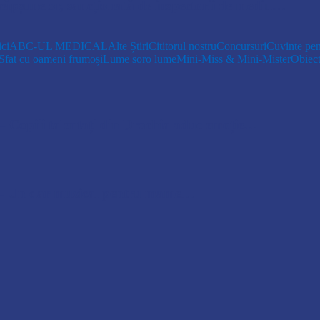
 căpșunelor, sancționată de inspectorii de mediu…
ici
ABC-UL MEDICAL
Alte Știri
Cititorul nostru
Concursuri
Cuvinte pen
Sfat cu oameni frumoși
Lume soro lume
Mini-Miss & Mini-Mister
Obiec
opiii talentați din Drochia aduc emoție…
 Un dar muzical pentru mame…