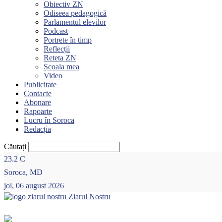
Obiectiv ZN
Odiseea pedagogică
Parlamentul elevilor
Podcast
Portrete în timp
Reflecții
Reteta ZN
Școala mea
Video
Publicitate
Contacte
Abonare
Rapoarte
Lucru în Soroca
Redacția
Căutați
23.2
C
Soroca, MD
joi, 06 august 2026
Ziarul Nostru