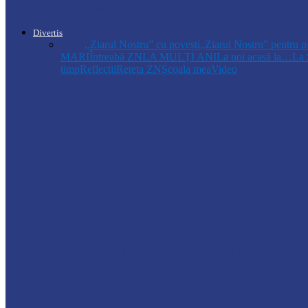
Arderea resturilor vegetale după recoltarea
Divertis
Toate
,,Ziarul Nostru” cu povești
„Ziarul Nostru” pentru p
MARI
Întreabă ZN
LA MULŢI ANI
La noi acasă la…
La 
timp
Reflecții
Reteta ZN
Școala mea
Video
Drochia
„INIMI MICI, TALENTE MARI”(II parte)– C
Drochia
„INIMI MICI, TALENTE MARI”(I parte) –
Podcast
Moro mahalajiu Podcast cu Robert Cerari
Podcast