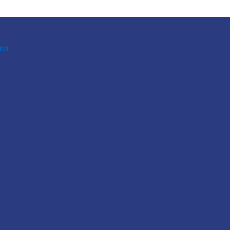
tiri
bsolvenților în câmpul muncii…
nsibilizare a operatorilor economici cu…
ional Florești, a fost numită directoare interimară…