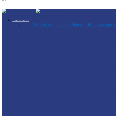
Evenimente
Toate
Arhitecții timpului
Cultură
Interviuri
Reportaje
Sport
Ș
Știri
Turul II al Concursului de repartizare a a
Știri
ANSA lansează Campania de informare și se
Florești
Ludmila Capcelea, directoarea Spitalului Ra
Florești