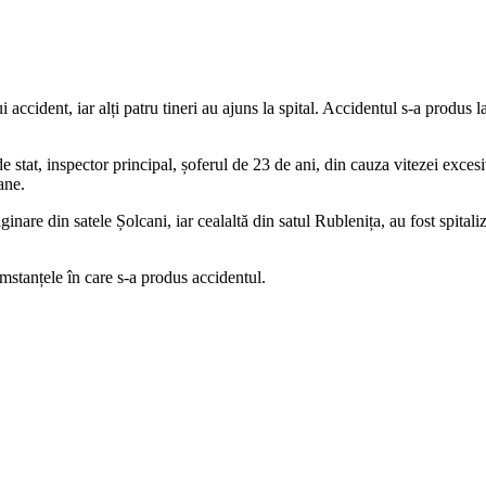
cident, iar alți patru tineri au ajuns la spital. Accidentul s-a produs la d
 de stat, inspector principal, șoferul de 23 de ani, din cauza vitezei exce
ane.
iginare din satele Șolcani, iar cealaltă din satul Rublenița, au fost spita
mstanțele în care s-a produs accidentul.