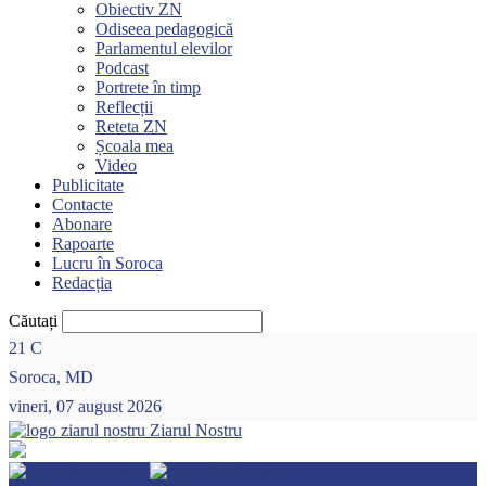
Obiectiv ZN
Odiseea pedagogică
Parlamentul elevilor
Podcast
Portrete în timp
Reflecții
Reteta ZN
Școala mea
Video
Publicitate
Contacte
Abonare
Rapoarte
Lucru în Soroca
Redacția
Căutați
21
C
Soroca, MD
vineri, 07 august 2026
Ziarul Nostru