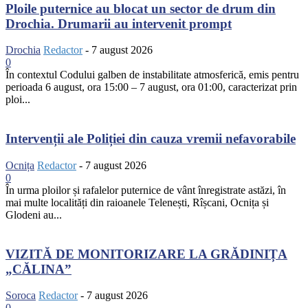
Ploile puternice au blocat un sector de drum din
Drochia. Drumarii au intervenit prompt
Drochia
Redactor
-
7 august 2026
0
În contextul Codului galben de instabilitate atmosferică, emis pentru
perioada 6 august, ora 15:00 – 7 august, ora 01:00, caracterizat prin
ploi...
Intervenții ale Poliției din cauza vremii nefavorabile
Ocnița
Redactor
-
7 august 2026
0
În urma ploilor și rafalelor puternice de vânt înregistrate astăzi, în
mai multe localități din raioanele Telenești, Rîșcani, Ocnița și
Glodeni au...
VIZITĂ DE MONITORIZARE LA GRĂDINIȚA
„CĂLINA”
Soroca
Redactor
-
7 august 2026
0