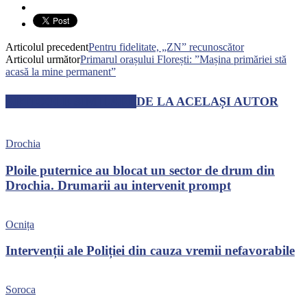
Articolul precedent
Pentru fidelitate, „ZN” recunoscător
Articolul următor
Primarul orașului Florești: ”Mașina primăriei stă
acasă la mine permanent”
ARTICOLE SIMILARE
DE LA ACELAȘI AUTOR
Drochia
Ploile puternice au blocat un sector de drum din
Drochia. Drumarii au intervenit prompt
Ocnița
Intervenții ale Poliției din cauza vremii nefavorabile
Soroca