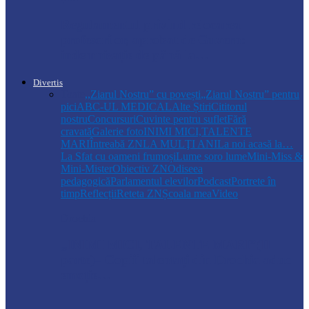
Regulamentul privind relocarea
profesorilor, aprobat de Guvern:
indemnizație de până la…
Divertis
Toate
,,Ziarul Nostru” cu povești
„Ziarul Nostru” pentru
pici
ABC-UL MEDICAL
Alte Știri
Cititorul
nostru
Concursuri
Cuvinte pentru suflet
Fără
cravată
Galerie foto
INIMI MICI,TALENTE
MARI
Întreabă ZN
LA MULŢI ANI
La noi acasă la…
La Sfat cu oameni frumoși
Lume soro lume
Mini-Miss &
Mini-Mister
Obiectiv ZN
Odiseea
pedagogică
Parlamentul elevilor
Podcast
Portrete în
timp
Reflecții
Reteta ZN
Școala mea
Video
Drochia
„INIMI MICI, TALENTE MARI”(II
parte)– Copiii talentați din Drochia aduc
emoție…