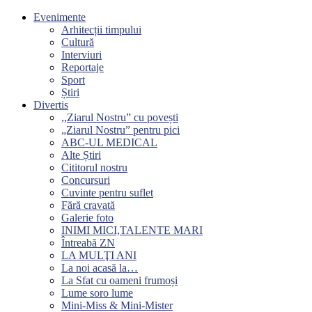
Evenimente
Arhitecții timpului
Cultură
Interviuri
Reportaje
Sport
Știri
Divertis
,,Ziarul Nostru” cu povești
„Ziarul Nostru” pentru pici
ABC-UL MEDICAL
Alte Știri
Cititorul nostru
Concursuri
Cuvinte pentru suflet
Fără cravată
Galerie foto
INIMI MICI,TALENTE MARI
Întreabă ZN
LA MULŢI ANI
La noi acasă la…
La Sfat cu oameni frumoși
Lume soro lume
Mini-Miss & Mini-Mister