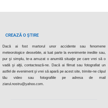
CREAZĂ O ȘTIRE
Dacă ai fost martorul unor accidente sau fenomene
meteorologice deosebite, ai luat parte la evenimente inedite sau,
pur şi simplu, te-a amuzat o anumită situaţie pe care vrei să o
vadă şi alţii, contactează-ne. Dacă ai filmat sau fotografiat un
astfel de eveniment şi vrei să apară pe acest site, trimite-ne clipul
tău video sau fotografiile pe adresa de mail
ziarul.nostru@yahoo.com.