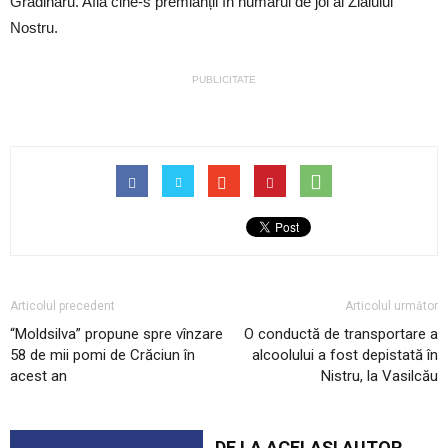
Grădinaru. Află cine-s premianții în numărul de joi al Zialului
Nostru.
PUBLICITATE
Articolul precedent
Articolul următor
“Moldsilva” propune spre vînzare
O conductă de transportare a
58 de mii pomi de Crăciun în
alcoolului a fost depistată în
acest an
Nistru, la Vasilcău
ARTICOLE SIMILARE
DE LA ACELAȘI AUTOR