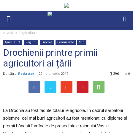
Acasă
Agricultură
Agricultură
Regiuni
Drochia
Evenimente
Știri
Drochienii printre primii
agricultori ai țării
De către
Redactor
-
29 noiembrie 2017
296
0
La Drochia au fost făcute totalurile agricole. În cadrul sărbătorii
solemne cei mai buni agricultori au fost menționați cu diplome și
premii bănești înmînate de președintele raionului Vasile