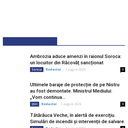
ARTICOLE RECENTE
Ambrozia aduce amenzi în raionul Soroca:
un locuitor din Răcovăț sancționat
Redactor
-
7 august 2026
Soroca
0
Ultimele baraje de protecție de pe Nistru
au fost demontate. Ministrul Mediului:
„Vom continua...
Redactor
-
7 august 2026
Știri
0
Tătărăuca Veche, în alertă de exercițiu.
Simulări de incendii și intervenții de salvare