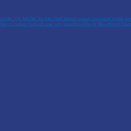
 căpșunelor, sancționată de inspectorii de mediu…
ici
ABC-UL MEDICAL
Alte Știri
Cititorul nostru
Concursuri
Cuvinte pen
Sfat cu oameni frumoși
Lume soro lume
Mini-Miss & Mini-Mister
Obiec
opiii talentați din Drochia aduc emoție…
 Un dar muzical pentru mame…