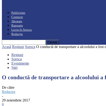
“Moro mahalajiu” Podcast cu Marin Alla
Publicitate
Contacte
Abonare
Rapoarte
Lucru în Soroca
Redacția
Acasă
Regiuni
Soroca
O conductă de transportare a alcoolului a fost de
Regiuni
Soroca
Evenimente
Știri
O conductă de transportare a alcoolului a fo
De către
Redactor
-
29 noiembrie 2017
0