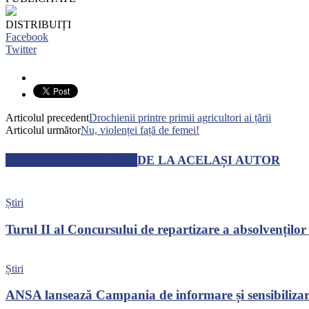
DISTRIBUIȚI
Facebook
Twitter
Articolul precedent
Drochienii printre primii agricultori ai țării
Articolul următor
Nu, violenței față de femei!
ARTICOLE SIMILARE
DE LA ACELAȘI AUTOR
Știri
Turul II al Concursului de repartizare a absolvenților
Știri
ANSA lansează Campania de informare și sensibilizare