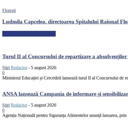
Florești
Ludmila Capcelea, directoarea Spitalului Raional Flore
ARTICOLE RECENTE
Turul II al Concursului de repartizare a absolvenților 
Știri
Redactor
-
5 august 2026
0
Ministerul Educației și Cercetării lansează turul II al Concursului de r
ANSA lansează Campania de informare și sensibilizare 
Știri
Redactor
-
5 august 2026
0
Agenția Națională pentru Siguranța Alimentelor anunță lansarea, prin in