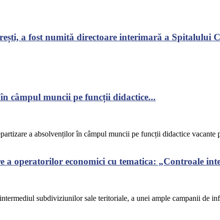
ști, a fost numită directoare interimară a Spitalului Cl
în câmpul muncii pe funcții didactice...
epartizare a absolvenților în câmpul muncii pe funcții didactice vacante p
a operatorilor economici cu tematica: „Controale integ
termediul subdiviziunilor sale teritoriale, a unei ample campanii de info