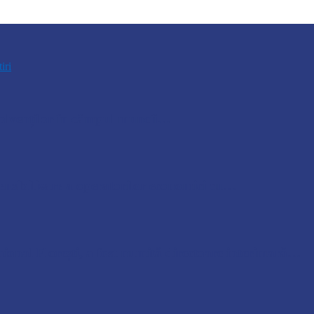
tiri
bsolvenților în câmpul muncii…
nsibilizare a operatorilor economici cu…
ional Florești, a fost numită directoare interimară…