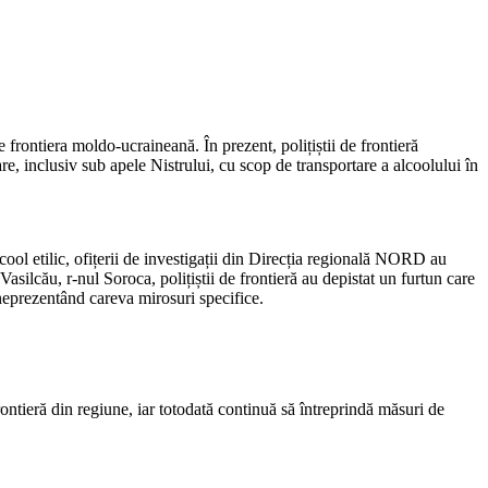
te frontiera moldo-ucraineană. În prezent, polițiștii de frontieră
, inclusiv sub apele Nistrului, cu scop de transportare a alcoolului în
cool etilic, ofițerii de investigații din Direcția regională NORD au
Vasilcău, r-nul Soroca, polițiștii de frontieră au depistat un furtun care
 neprezentând careva mirosuri specifice.
ntieră din regiune, iar totodată continuă să întreprindă măsuri de