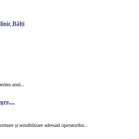
inic Bălți
entru anul...
re,...
rmare și sensibilizare adresată operatorilor...