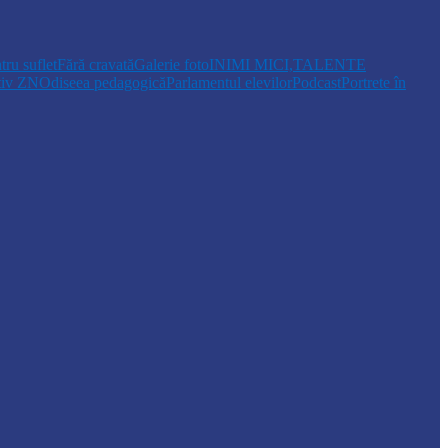
tru suflet
Fără cravată
Galerie foto
INIMI MICI,TALENTE
tiv ZN
Odiseea pedagogică
Parlamentul elevilor
Podcast
Portrete în