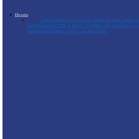
Arderea resturilor vegetale după recoltarea
Divertis
Toate
,,Ziarul Nostru” cu povești
„Ziarul Nostru” pentru p
MARI
Întreabă ZN
LA MULŢI ANI
La noi acasă la…
La 
timp
Reflecții
Reteta ZN
Școala mea
Video
Drochia
„INIMI MICI, TALENTE MARI”(II parte)– C
Drochia
„INIMI MICI, TALENTE MARI”(I parte) –
Podcast
Moro mahalajiu Podcast cu Robert Cerari
Podcast