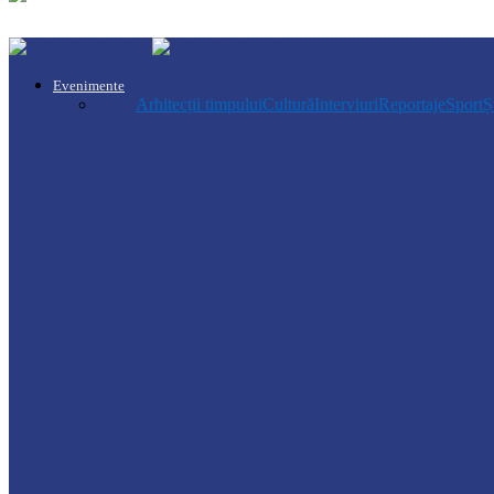
Evenimente
Toate
Arhitecții timpului
Cultură
Interviuri
Reportaje
Sport
Ș
Știri
Turul II al Concursului de repartizare a a
Știri
ANSA lansează Campania de informare și se
Florești
Ludmila Capcelea, directoarea Spitalului Ra
Florești