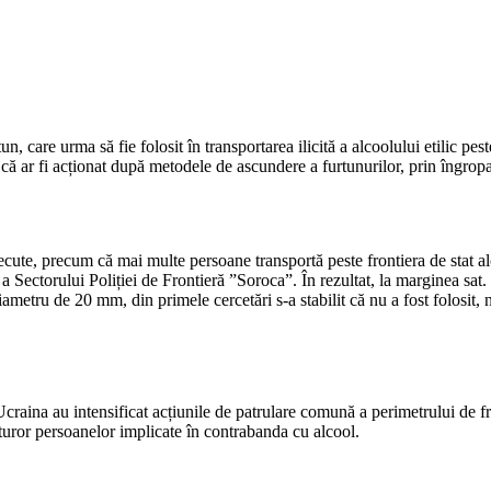
un, care urma să fie folosit în transportarea ilicită a alcoolului etilic pes
 ar fi acționat după metodele de ascundere a furtunurilor, prin îngropare
trecute, precum că mai multe persoane transportă peste frontiera de stat al
 a Sectorului Poliției de Frontieră ”Soroca”. În rezultat, la marginea sat. 
metru de 20 mm, din primele cercetări s-a stabilit că nu a fost folosit,
raina au intensificat acțiunile de patrulare comună a perimetrului de fro
uturor persoanelor implicate în contrabanda cu alcool.