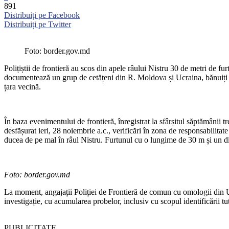
891
Distribuiți pe Facebook
Distribuiți pe Twitter
Foto: border.gov.md
Polițiștii de frontieră au scos din apele râului Nistru 30 de metri de furt
documentează un grup de cetățeni din R. Moldova și Ucraina, bănuiți că
țara vecină.
În baza evenimentului de frontieră, înregistrat la sfârșitul săptămânii 
desfășurat ieri, 28 noiembrie a.c., verificări în zona de responsabilitate
ducea de pe mal în râul Nistru. Furtunul cu o lungime de 30 m și un dia
Foto: border.gov.md
La moment, angajații Poliției de Frontieră de comun cu omologii din Uc
investigație, cu acumularea probelor, inclusiv cu scopul identificării t
PUBLICITATE