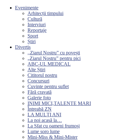
Evenimente
Arhitecții timpului
Cultură
Interviuri
Reportaje
Sport
Știri
Divertis
,,Ziarul Nostru” cu povești
„Ziarul Nostru” pentru pici
ABC-UL MEDICAL
Alte Știri
Cititorul nostru
Concursuri
Cuvinte pentru suflet
Fără cravată
Galerie foto
INIMI MICI,TALENTE MARI
Întreabă ZN
LA MULŢI ANI
La noi acasă la…
La Sfat cu oameni frumoși
Lume soro lume
Mini-Miss & Mini-Mister