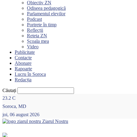
Obiectiv ZN
Odiseea pedagogică
Parlamentul elevilor
Podcast
Portrete în timp
Reflecții
Reteta ZN
Școala mea
Video
Publicitate
Contacte
Abonare
Rapoarte
Lucru în Soroca
Redacția
Căutați
23.2
C
Soroca, MD
joi, 06 august 2026
Ziarul Nostru