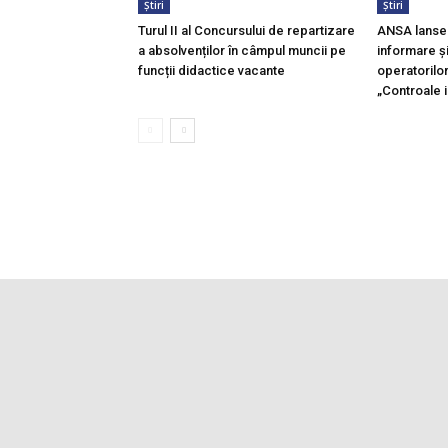
Știri
Știri
Turul II al Concursului de repartizare
ANSA lanse
a absolvenților în câmpul muncii pe
informare și
funcții didactice vacante
operatorilo
„Controale i