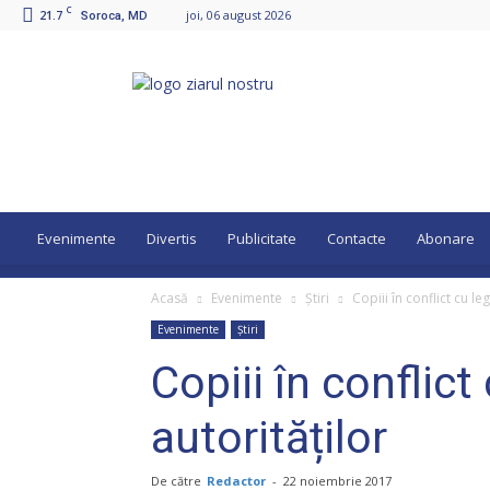
C
21.7
joi, 06 august 2026
Soroca, MD
Ziarul
Nostru
Evenimente
Divertis
Publicitate
Contacte
Abonare
Acasă
Evenimente
Știri
Copiii în conflict cu le
Evenimente
Știri
Copiii în conflict
autorităților
De către
Redactor
-
22 noiembrie 2017