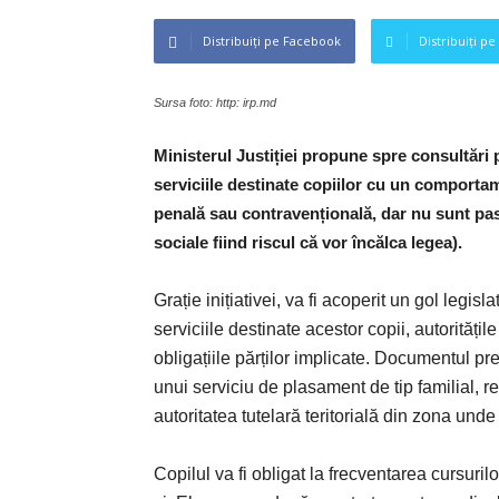
Distribuiți pe Facebook
Distribuiți pe
Sursa foto: http: irp.md
Ministerul Justiției propune spre consultări 
serviciile destinate copiilor cu un comporta
penală sau contravențională, dar nu sunt pasi
sociale fiind riscul că vor încălca legea).
Grație inițiativei, va fi acoperit un gol legis
serviciile destinate acestor copii, autoritățil
obligațiile părților implicate. Documentul p
unui serviciu de plasament de tip familial, r
autoritatea tutelară teritorială din zona unde
Copilul va fi obligat la frecventarea cursurilo