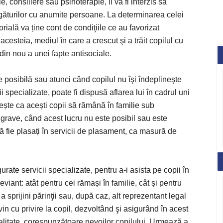
 consiliere sau psihoterapie, îi va fi interzis să
găturilor cu anumite persoane. La determinarea celei
torială va ține cont de condiţiile ce au favorizat
acesteia, mediul în care a crescut şi a trăit copilul cu
din nou a unei fapte antisociale.
e posibilă sau atunci când copilul nu îşi îndeplineşte
i specializate, poate fi dispusă aflarea lui în cadrul uni
ește ca acești copii să rămână în familie sub
 grave, când acest lucru nu este posibil sau este
 să fie plasați în servicii de plasament, ca masură de
gurate servicii specializate, pentru a-i asista pe copii în
ant: atât pentru cei rămași în familie, cât și pentru
 sprijini părinţii sau, după caz, alt reprezentant legal
revin cu privire la copil, dezvoltând şi asigurând în acest
 calitate, corespunzătoare nevoilor copilului. Urmează a