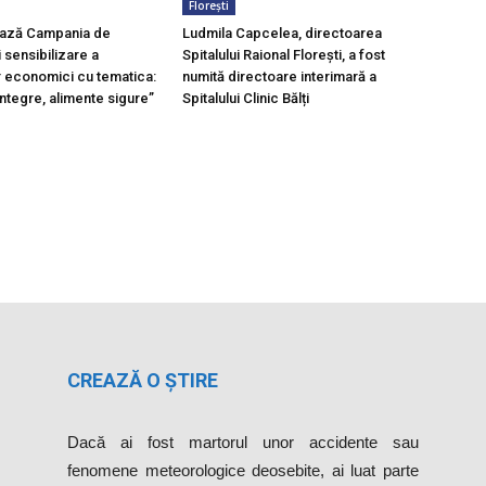
Florești
ază Campania de
Ludmila Capcelea, directoarea
 sensibilizare a
Spitalului Raional Florești, a fost
r economici cu tematica:
numită directoare interimară a
ntegre, alimente sigure”
Spitalului Clinic Bălți
CREAZĂ O ȘTIRE
Dacă ai fost martorul unor accidente sau
fenomene meteorologice deosebite, ai luat parte