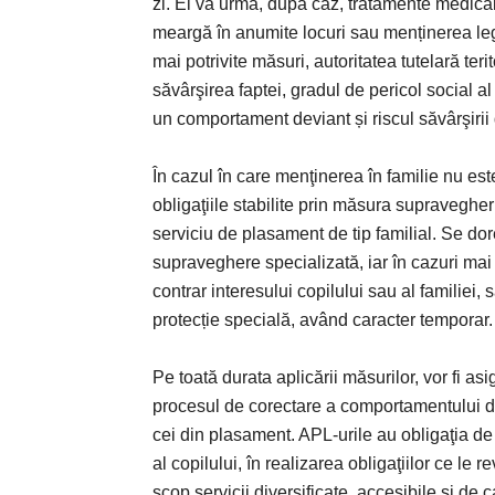
zi. El va urma, după caz, tratamente medicale,
meargă în anumite locuri sau menținerea le
mai potrivite măsuri, autoritatea tutelară teri
săvârşirea faptei, gradul de pericol social al 
un comportament deviant și riscul săvârşirii 
În cazul în care menţinerea în familie nu est
obligaţiile stabilite prin măsura supravegheri
serviciu de plasament de tip familial. Se dor
supraveghere specializată, iar în cazuri mai
contrar interesului copilului sau al familiei,
protecție specială, având caracter temporar.
Pe toată durata aplicării măsurilor, vor fi asi
procesul de corectare a comportamentului devi
cei din plasament. APL-urile au obligaţia de a
al copilului, în realizarea obligaţiilor ce le 
scop servicii diversificate, accesibile şi de