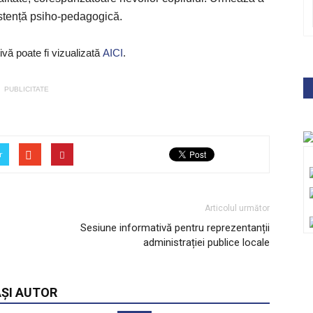
sistență psiho-pedagogică.
tivă poate fi vizualizată
AICI
.
PUBLICITATE
r
Articolul următor
Sesiune informativă pentru reprezentanții
administrației publice locale
AȘI AUTOR