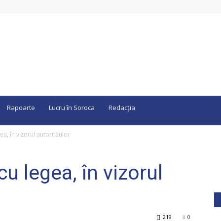
Rapoarte
Lucru în Soroca
Redacția
gea, în vizorul autorităților
 cu legea, în vizorul
219
0