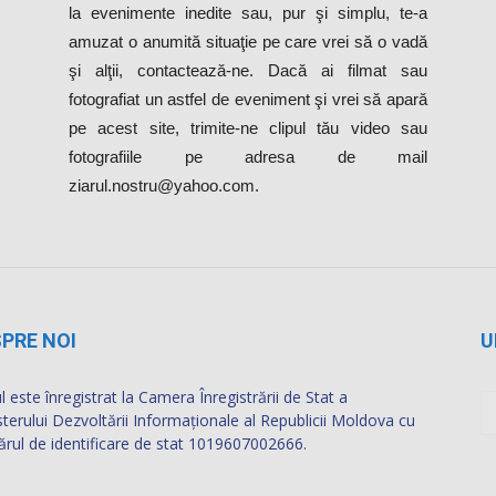
la evenimente inedite sau, pur şi simplu, te-a
amuzat o anumită situaţie pe care vrei să o vadă
şi alţii, contactează-ne. Dacă ai filmat sau
fotografiat un astfel de eveniment şi vrei să apară
pe acest site, trimite-ne clipul tău video sau
fotografiile pe adresa de mail
ziarul.nostru@yahoo.com.
PRE NOI
U
l este înregistrat la Camera Înregistrării de Stat a
sterului Dezvoltării Informaţionale al Republicii Moldova cu
rul de identificare de stat 1019607002666.