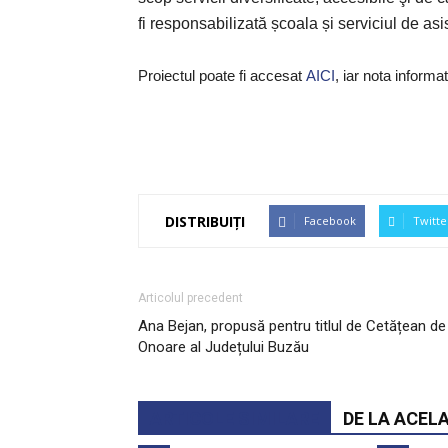
fi responsabilizată școala și serviciul de a
Proiectul poate fi accesat
AICI
, iar nota informa
DISTRIBUIȚI
Facebook
Twitte
Articolul precedent
Ana Bejan, propusă pentru titlul de Cetățean de
Onoare al Județului Buzău
ARTICOLE SIMILARE
DE LA ACEL