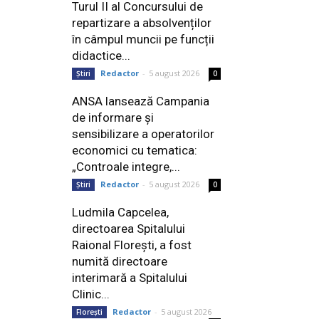
Turul II al Concursului de
repartizare a absolvenților
în câmpul muncii pe funcții
didactice...
Redactor
-
5 august 2026
Știri
0
ANSA lansează Campania
de informare și
sensibilizare a operatorilor
economici cu tematica:
„Controale integre,...
Redactor
-
5 august 2026
Știri
0
Ludmila Capcelea,
directoarea Spitalului
Raional Florești, a fost
numită directoare
interimară a Spitalului
Clinic...
Redactor
-
5 august 2026
Florești