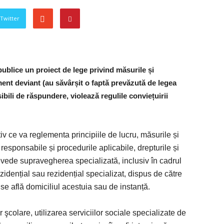
 Twitter
publice un proiect de lege privind măsurile și
ment deviant (au săvârșit o faptă prevăzută de legea
bili de răspundere, violează regulile conviețuirii
lativ ce va reglementa principiile de lucru, măsurile și
e responsabile și procedurile aplicabile, drepturile și
revede supravegherea specializată, inclusiv în cadrul
ezidențial sau rezidențial specializat, dispus de către
 se află domiciliul acestuia sau de instanță.
r şcolare, utilizarea serviciilor sociale specializate de