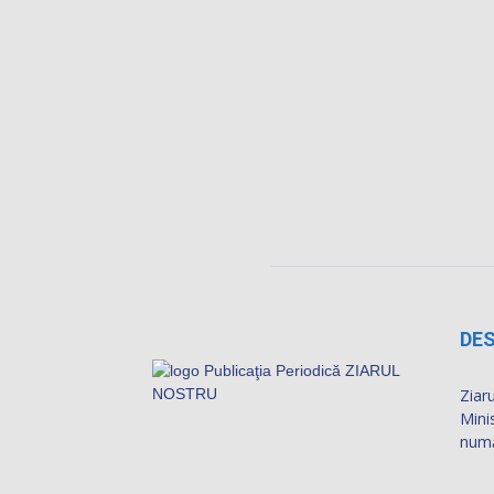
DES
Ziaru
Mini
numă