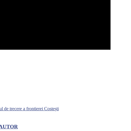
l de trecere a frontierei Costești
 AUTOR