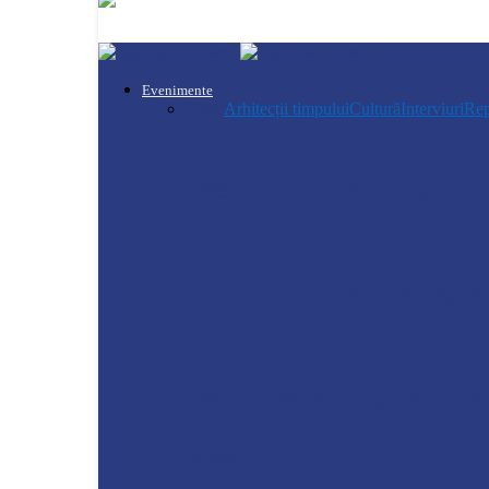
Evenimente
Toate
Arhitecții timpului
Cultură
Interviuri
Rep
Știri
ANSA atenționează: În sezonul con
Știri
Turul II al Concursului de repart
Știri
ANSA lansează Campania de inform
Florești