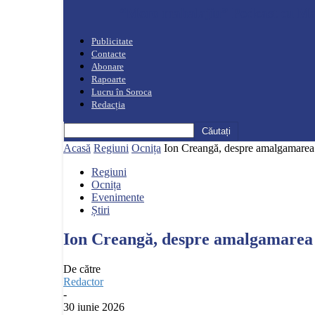
“Moro mahalajiu” Podcast cu Ma
Publicitate
Contacte
Abonare
Rapoarte
Lucru în Soroca
Redacția
Acasă
Regiuni
Ocnița
Ion Creangă, despre amalgamarea vo
Regiuni
Ocnița
Evenimente
Știri
Ion Creangă, despre amalgamarea vo
De către
Redactor
-
30 iunie 2026