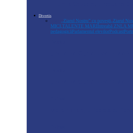
Ludmila Capcelea, directoarea Spi
Divertis
Toate
,,Ziarul Nostru” cu povești
„Ziarul Nos
MICI,TALENTE MARI
Întreabă ZN
LA M
pedagogică
Parlamentul elevilor
Podcast
Portr
Drochia
„INIMI MICI, TALENTE MARI”(II 
Drochia
„INIMI MICI, TALENTE MARI”(I
Podcast
Moro mahalajiu Podcast cu Rober
Podcast