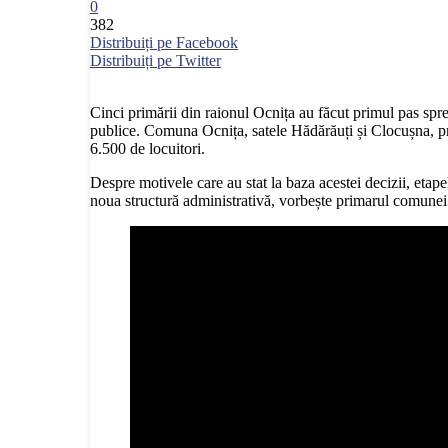
0
382
Distribuiți pe Facebook
Distribuiți pe Twitter
Cinci primării din raionul Ocnița au făcut primul pas spre
publice. Comuna Ocnița, satele Hădărăuți și Clocușna, pr
6.500 de locuitori.
Despre motivele care au stat la baza acestei decizii, etap
noua structură administrativă, vorbește primarul comun