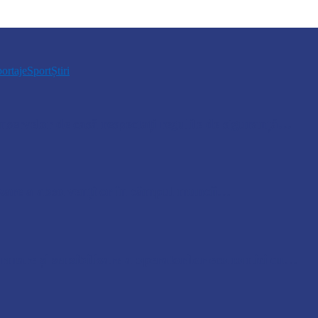
ortaje
Sport
Știri
servelor de casă respectați regulile de siguranță…
izare a absolvenților în câmpul muncii…
are și sensibilizare a operatorilor economici cu…