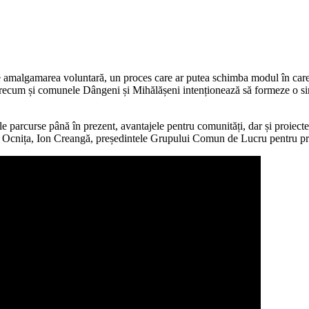
 amalgamarea voluntară, un proces care ar putea schimba modul în care sun
ecum și comunele Dângeni și Mihălășeni intenționează să formeze o singu
ele parcurse până în prezent, avantajele pentru comunități, dar și proiect
ei Ocnița, Ion Creangă, președintele Grupului Comun de Lucru pentru p