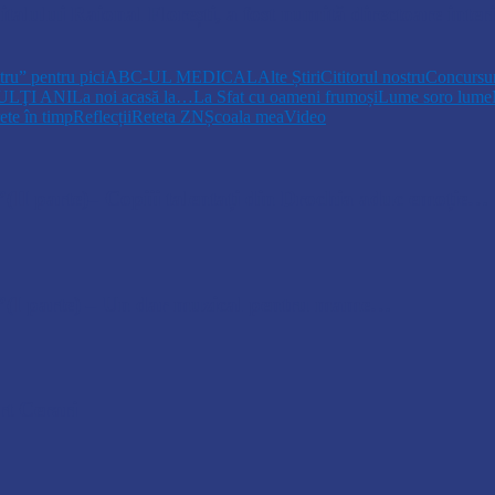
talului Raional Florești, a fost numită directoare int
tru” pentru pici
ABC-UL MEDICAL
Alte Știri
Cititorul nostru
Concursur
ULŢI ANI
La noi acasă la…
La Sfat cu oameni frumoși
Lume soro lume
ete în timp
Reflecții
Reteta ZN
Școala mea
Video
parte)– Copiii talentați din Drochia aduc emoție…
 parte) – Un dar muzical pentru mame…
t Cerari