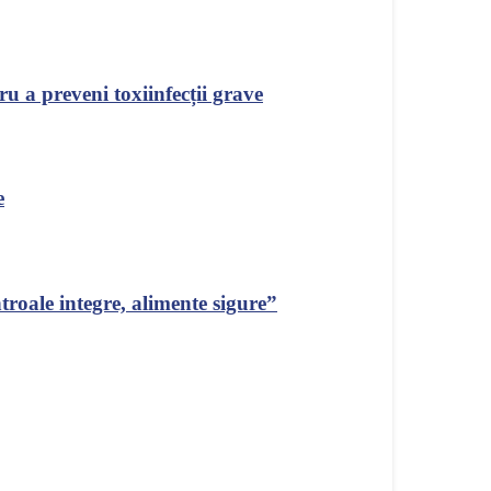
u a preveni toxiinfecții grave
e
roale integre, alimente sigure”