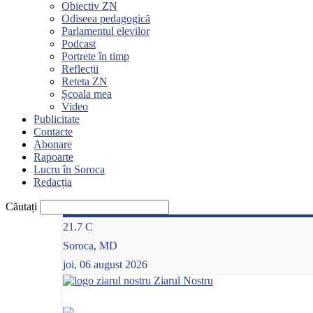
Obiectiv ZN
Odiseea pedagogică
Parlamentul elevilor
Podcast
Portrete în timp
Reflecții
Reteta ZN
Școala mea
Video
Publicitate
Contacte
Abonare
Rapoarte
Lucru în Soroca
Redacția
Căutați
21.7
C
Soroca, MD
joi, 06 august 2026
Ziarul Nostru