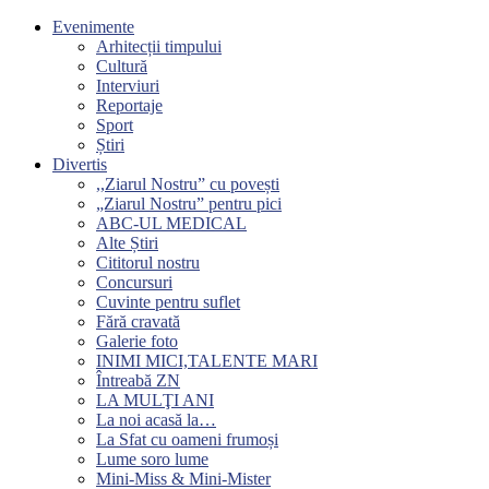
Evenimente
Arhitecții timpului
Cultură
Interviuri
Reportaje
Sport
Știri
Divertis
,,Ziarul Nostru” cu povești
„Ziarul Nostru” pentru pici
ABC-UL MEDICAL
Alte Știri
Cititorul nostru
Concursuri
Cuvinte pentru suflet
Fără cravată
Galerie foto
INIMI MICI,TALENTE MARI
Întreabă ZN
LA MULŢI ANI
La noi acasă la…
La Sfat cu oameni frumoși
Lume soro lume
Mini-Miss & Mini-Mister