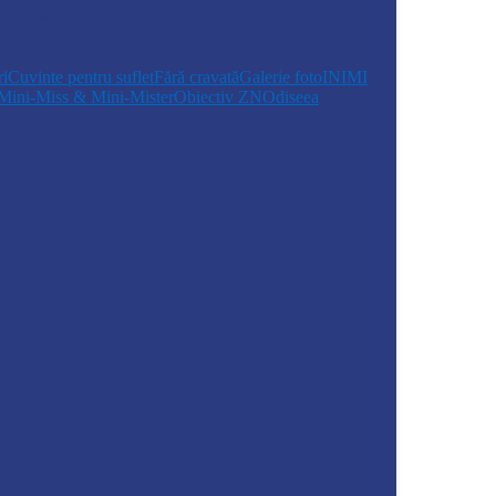
erimară…
i
Cuvinte pentru suflet
Fără cravată
Galerie foto
INIMI
Mini-Miss & Mini-Mister
Obiectiv ZN
Odiseea