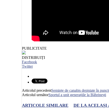
PUBLICITATE
DISTRIBUIȚI
Facebook
Twitter
Articolul precedent
Semințe de canabis depistate în punctu
Articolul următor
Sportul a unit generațiile la Băhrinești
ARTICOLE SIMILARE
DE LA ACELAȘI