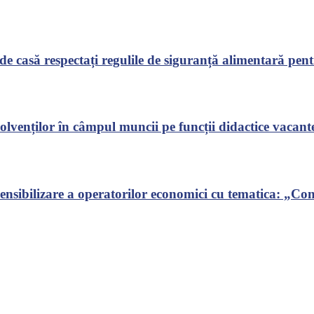
 casă respectați regulile de siguranță alimentară pentr
olvenților în câmpul muncii pe funcții didactice vacant
sibilizare a operatorilor economici cu tematica: „Cont