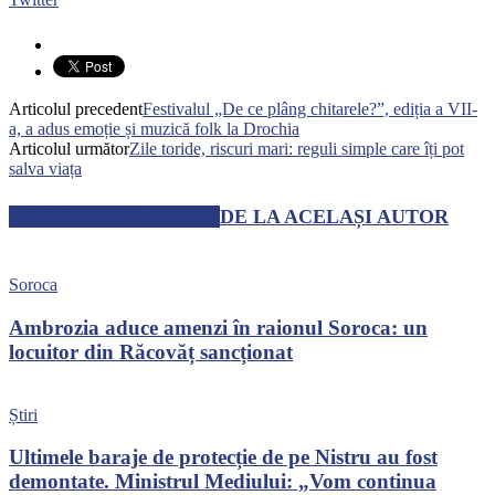
Articolul precedent
Festivalul „De ce plâng chitarele?”, ediția a VII-
a, a adus emoție și muzică folk la Drochia
Articolul următor
Zile toride, riscuri mari: reguli simple care îți pot
salva viața
ARTICOLE SIMILARE
DE LA ACELAȘI AUTOR
Soroca
Ambrozia aduce amenzi în raionul Soroca: un
locuitor din Răcovăț sancționat
Știri
Ultimele baraje de protecție de pe Nistru au fost
demontate. Ministrul Mediului: „Vom continua