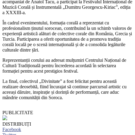
acompaniat de Anatol Tacu, a participat la Festivalul Internațional de
Muzică Corală și Instrumentală „Dumitru Georgescu-Kiriac”, ediția
a XXXIII-a.
În cadrul evenimentului, formația corală a reprezentat cu
profesionalism ținutul sorocean, contribuind la un schimb valoros de
experiență artistică alături de colective corale din România, Grecia și
Turcia. Participarea a oferit oportunitatea de a promova tradiția
corală locală pe o scenă internațională și de a consolida legăturile
culturale dintre țări.
Reprezentanții corului au adresat mulțumiri Centrului Național de
Cultură Tradițională pentru încrederea acordată în selectarea
formației pentru acest prestigios festival.
La final, colectivul „Divinitate” a fost felicitat pentru această
realizare deosebită, fiind încurajat să continue parcursul artistic cu
aceeași dăruire, inspirație și dorință de performanță, care aduc
mândrie comunității din Soroca.
PUBLICITATE
DISTRIBUIȚI
Facebook
Twitter