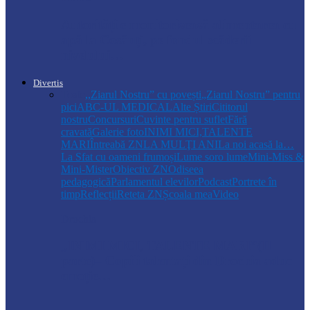
Autoritățile monitorizează alimentarea cu
apă la Cosăuți, pe fondul scăderii
nivelului…
Divertis
Toate
,,Ziarul Nostru” cu povești
„Ziarul Nostru” pentru
pici
ABC-UL MEDICAL
Alte Știri
Cititorul
nostru
Concursuri
Cuvinte pentru suflet
Fără
cravată
Galerie foto
INIMI MICI,TALENTE
MARI
Întreabă ZN
LA MULŢI ANI
La noi acasă la…
La Sfat cu oameni frumoși
Lume soro lume
Mini-Miss &
Mini-Mister
Obiectiv ZN
Odiseea
pedagogică
Parlamentul elevilor
Podcast
Portrete în
timp
Reflecții
Reteta ZN
Școala mea
Video
Drochia
„INIMI MICI, TALENTE MARI”(II
parte)– Copiii talentați din Drochia aduc
emoție…