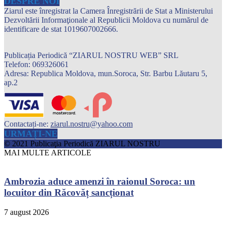
DESPRE NOI
Ziarul este înregistrat la Camera Înregistrării de Stat a Ministerului
Dezvoltării Informaţionale al Republicii Moldova cu numărul de
identificare de stat 1019607002666.
Publicația Periodică “ZIARUL NOSTRU WEB” SRL
Telefon: 069326061
Adresa: Republica Moldova, mun.Soroca, Str. Barbu Lăutaru 5,
ap.2
Contactați-ne:
ziarul.nostru@yahoo.com
URMAȚI-NE
© 2021 Publicaţia Periodică ZIARUL NOSTRU
MAI MULTE ARTICOLE
Ambrozia aduce amenzi în raionul Soroca: un
locuitor din Răcovăț sancționat
7 august 2026