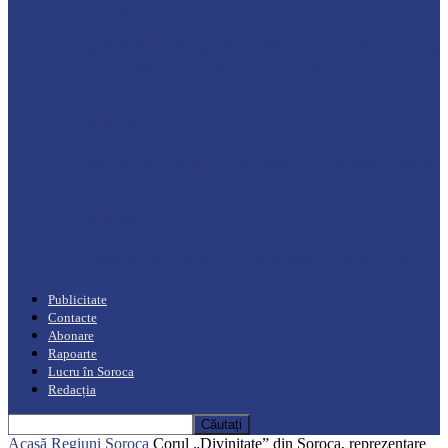
Drochia
„INIMI MICI, TALENTE MARI”(I parte)
– Un dar muzical pentru mame…
Podcast
Moro mahalajiu Podcast cu Robert Cerari
Podcast
“Moro mahalajiu” Podcast cu Marin Alla
Publicitate
Contacte
Abonare
Rapoarte
Lucru în Soroca
Redacția
Acasă
Regiuni
Soroca
Corul „Divinitate” din Soroca, reprezentare