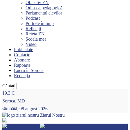
Obiectiv ZN
Odiseea pedagogică
Parlamentul elevilor
Podcast
Portrete în timp
Reflecții
Reteta ZN
Școala mea
Video
Publicitate
Contacte
Abonare
Rapoarte
Lucru în Soroca
Redacția
Căutați
19.3
C
Soroca, MD
sâmbătă, 08 august 2026
Ziarul Nostru