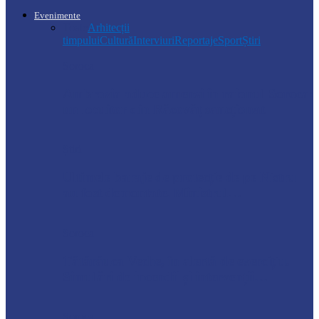
Evenimente
Toate
Arhitecții
timpului
Cultură
Interviuri
Reportaje
Sport
Știri
Soroca
Ambrozia aduce amenzi în raionul Soroca:
un locuitor din Răcovăț sancționat
Știri
Ultimele baraje de protecție de pe Nistru
au fost demontate. Ministrul…
Soroca
Tătărăuca Veche, în alertă de exercițiu.
Simulări de incendii și intervenții…
Soroca