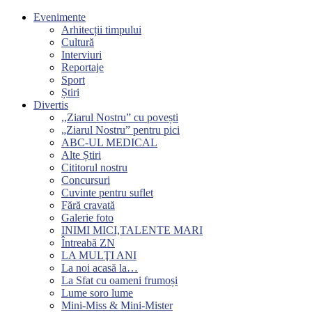
Evenimente
Arhitecții timpului
Cultură
Interviuri
Reportaje
Sport
Știri
Divertis
,,Ziarul Nostru” cu povești
„Ziarul Nostru” pentru pici
ABC-UL MEDICAL
Alte Știri
Cititorul nostru
Concursuri
Cuvinte pentru suflet
Fără cravată
Galerie foto
INIMI MICI,TALENTE MARI
Întreabă ZN
LA MULŢI ANI
La noi acasă la…
La Sfat cu oameni frumoși
Lume soro lume
Mini-Miss & Mini-Mister