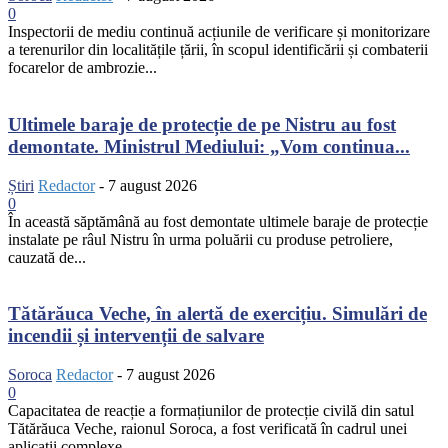
0
Inspectorii de mediu continuă acțiunile de verificare și monitorizare
a terenurilor din localitățile țării, în scopul identificării și combaterii
focarelor de ambrozie...
Ultimele baraje de protecție de pe Nistru au fost
demontate. Ministrul Mediului: „Vom continua...
Știri
Redactor
-
7 august 2026
0
În această săptămână au fost demontate ultimele baraje de protecție
instalate pe râul Nistru în urma poluării cu produse petroliere,
cauzată de...
Tătărăuca Veche, în alertă de exercițiu. Simulări de
incendii și intervenții de salvare
Soroca
Redactor
-
7 august 2026
0
Capacitatea de reacție a formațiunilor de protecție civilă din satul
Tătărăuca Veche, raionul Soroca, a fost verificată în cadrul unei
aplicații complexe...