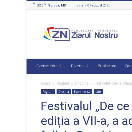
C
32.5
vineri, 07 august 2026
Soroca, MD
Ziarul
Nostru
Evenimente
Divertis
Publicitate
Con
Acasă
Regiuni
Drochia
Festivalul „De ce plâng 
Regiuni
Drochia
Evenimente
Știri
Festivalul „De ce
ediția a VII-a, a