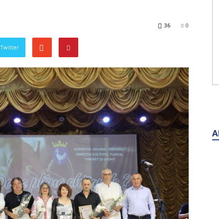
36
0
 Twitter
A