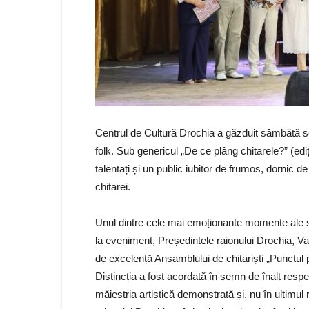
Centrul de Cultură Drochia a găzduit sâmbătă se
folk. Sub genericul „De ce plâng chitarele?” (ediți
talentați și un public iubitor de frumos, dornic d
chitarei.
Unul dintre cele mai emoționante momente ale ser
la eveniment, Președintele raionului Drochia, 
de excelență Ansamblului de chitariști „Punctul 
Distincția a fost acordată în semn de înalt respe
măiestria artistică demonstrată și, nu în ultimul