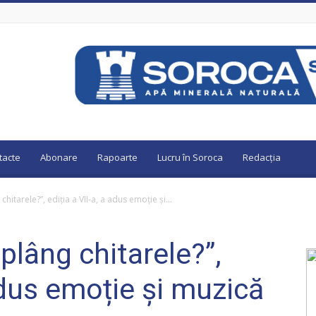
tacte
Abonare
Rapoarte
Lucru în Soroca
Redacția
chitarele?”, ediția a VII-a, a adus emoție și...
 plâng chitarele?”,
 adus emoție și muzică