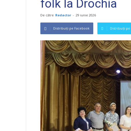
folk la Drochia
De către
Redactor
-
29 iunie 2026
Distribuiți pe Facebook
Distribuiți pe