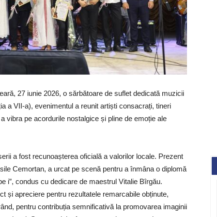
ară, 27 iunie 2026, o sărbătoare de suflet dedicată muzicii
a a VII-a), evenimentul a reunit artiști consacrați, tineri
e a vibra pe acordurile nostalgice și pline de emoție ale
ii a fost recunoașterea oficială a valorilor locale. Prezent
Vasile Cemortan, a urcat pe scenă pentru a înmâna o diplomă
pe i”, condus cu dedicare de maestrul Vitalie Bîrgău.
ct și apreciere pentru rezultatele remarcabile obținute,
 rând, pentru contribuția semnificativă la promovarea imaginii