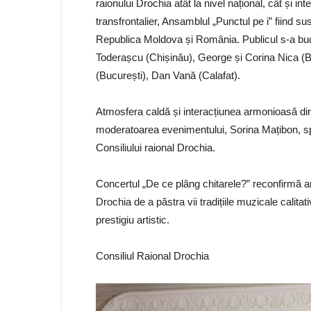
raionului Drochia atât la nivel național, cât și i
transfrontalier, Ansamblul „Punctul pe i” fiind s
Republica Moldova și România. Publicul s-a bucur
Toderașcu (Chișinău), George și Corina Nica (Br
(București), Dan Vană (Calafat).
Atmosfera caldă și interacțiunea armonioasă dint
moderatoarea evenimentului, Sorina Mațibon, spec
Consiliului raional Drochia.
Concertul „De ce plâng chitarele?” reconfirmă ang
Drochia de a păstra vii tradițiile muzicale calitat
prestigiu artistic.
Consiliul Raional Drochia