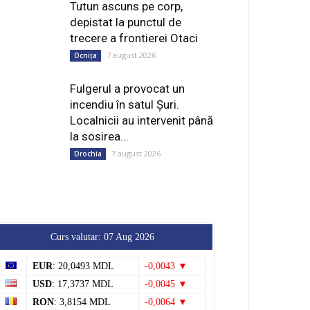
Tutun ascuns pe corp,
depistat la punctul de
trecere a frontierei Otaci
7 august 2026
Ocnița
Fulgerul a provocat un
incendiu în satul Șuri.
Localnicii au intervenit până
la sosirea...
7 august 2026
Drochia
Curs valutar: 07 Aug 2026
EUR
: 20,0493 MDL
-0,0043 ▼
USD
: 17,3737 MDL
-0,0045 ▼
RON
: 3,8154 MDL
-0,0064 ▼