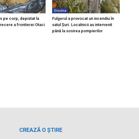
Drochia
s pe corp, depistat la
Fulgerul a provocat un incendiu în
recere a frontierei Otaci
satul Șuri. Localnicii au intervenit
până la sosirea pompierilor
CREAZĂ O ȘTIRE