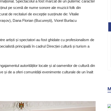
nternațional. Spectacolul a fost marcat de un puternic caracter
usținut pe scenă de nume sonore ale muzicii folk din
at de recitaluri de excepție susținute de: Vitalie
așov), Dana Florian (București), Viorel Burlacu
re artiști și spectatori au fost ghidate cu profesionalism de
ialistă principală în cadrul Direcției cultură și turism a
ajamentul autorităților locale și al oamenilor de cultură din
ive și de a oferi comunității evenimente culturale de un înalt
M