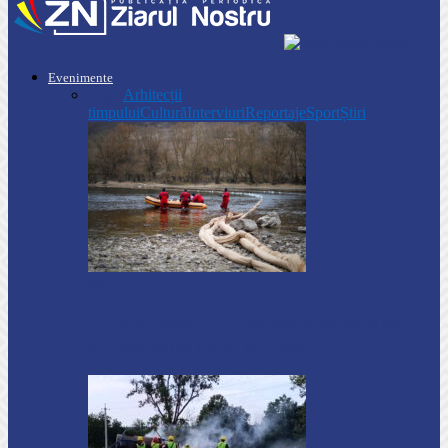
Evenimente
Toate
Arhitecții
timpului
Cultură
Interviuri
Reportaje
Sport
Știri
Știri
Ultimele baraje de protecție de pe Nistru
au fost demontate. Ministrul…