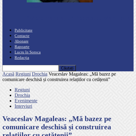
Podcast
“Moro mahalajiu” Podcast cu Marin Alla
Publicitate
Contacte
Abonare
Rapoarte
Lucru în Soroca
Redacția
Acasă
Regiuni
Drochia
Veaceslav Magaleas: „Mă bazez pe
comunicare deschisă și construirea relațiilor cu cetățenii”
Regiuni
Drochia
Evenimente
Interviuri
Veaceslav Magaleas: „Mă bazez pe
comunicare deschisă și construirea
relațiilor cu cetățenii”