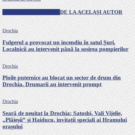
ARTICOLE SIMILARE
DE LA ACELAȘI AUTOR
Drochia
Fulgerul a provocat un incendiu în satul Șuri.
Localnicii au intervenit până la sosirea pompierilor
Drochia
Ploile puternice au blocat un sector de drum din
Drochia. Drumarii au intervenit prompt
Drochia
Seară de neuitat la Drochia: Satoshi, Vali Vijelie,
„Plăieșii” și Haiducu, invitații speciali ai Hramului
orașului