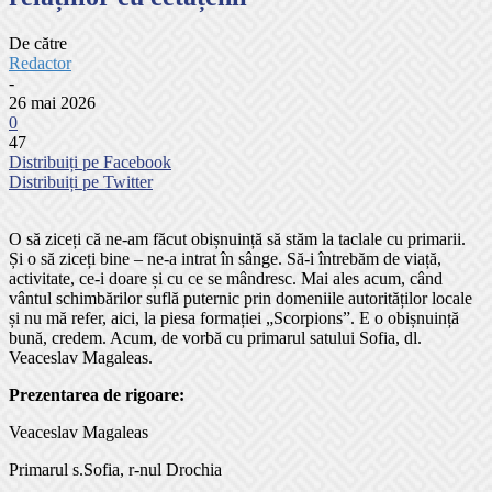
De către
Redactor
-
26 mai 2026
0
47
Distribuiți pe Facebook
Distribuiți pe Twitter
O să ziceți că ne-am făcut obișnuință să stăm la taclale cu primarii.
Și o să ziceți bine – ne-a intrat în sânge. Să-i întrebăm de viață,
activitate, ce-i doare și cu ce se mândresc. Mai ales acum, când
vântul schimbărilor suflă puternic prin domeniile autorităților locale
și nu mă refer, aici, la piesa formației „Scorpions”. E o obișnuință
bună, credem. Acum, de vorbă cu primarul satului Sofia, dl.
Veaceslav Magaleas.
Prezentarea de rigoare:
Veaceslav Magaleas
Primarul s.Sofia, r-nul Drochia