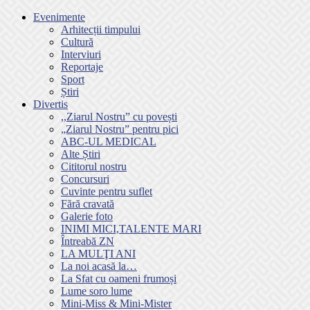
Evenimente
Arhitecții timpului
Cultură
Interviuri
Reportaje
Sport
Știri
Divertis
,,Ziarul Nostru” cu povești
„Ziarul Nostru” pentru pici
ABC-UL MEDICAL
Alte Știri
Cititorul nostru
Concursuri
Cuvinte pentru suflet
Fără cravată
Galerie foto
INIMI MICI,TALENTE MARI
Întreabă ZN
LA MULŢI ANI
La noi acasă la…
La Sfat cu oameni frumoși
Lume soro lume
Mini-Miss & Mini-Mister