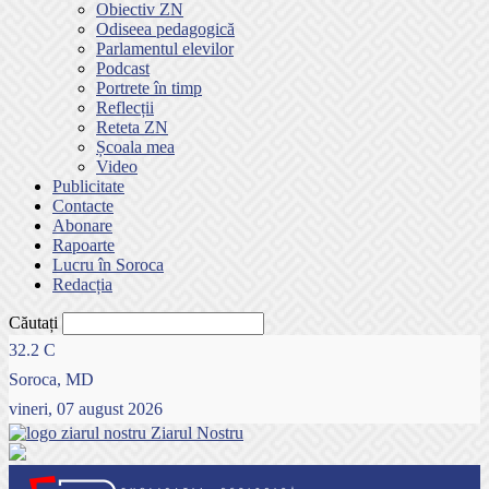
Obiectiv ZN
Odiseea pedagogică
Parlamentul elevilor
Podcast
Portrete în timp
Reflecții
Reteta ZN
Școala mea
Video
Publicitate
Contacte
Abonare
Rapoarte
Lucru în Soroca
Redacția
Căutați
32.2
C
Soroca, MD
vineri, 07 august 2026
Ziarul Nostru