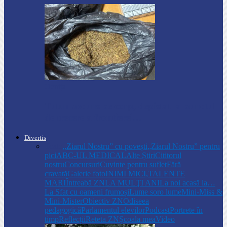
Ocnița
Tutun ascuns pe corp, depistat la punctul
de trecere a frontierei…
Divertis
Toate
,,Ziarul Nostru” cu povești
„Ziarul Nostru” pentru
pici
ABC-UL MEDICAL
Alte Știri
Cititorul
nostru
Concursuri
Cuvinte pentru suflet
Fără
cravată
Galerie foto
INIMI MICI,TALENTE
MARI
Întreabă ZN
LA MULŢI ANI
La noi acasă la…
La Sfat cu oameni frumoși
Lume soro lume
Mini-Miss &
Mini-Mister
Obiectiv ZN
Odiseea
pedagogică
Parlamentul elevilor
Podcast
Portrete în
timp
Reflecții
Reteta ZN
Școala mea
Video