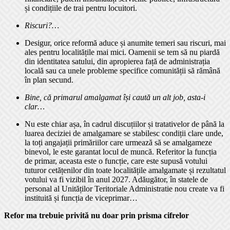
și condițiile de trai pentru locuitori.
Riscuri?…
Desigur, orice reformă aduce și anumite temeri sau riscuri, mai
ales pentru localitățile mai mici. Oamenii se tem să nu piardă
din identitatea satului, din apropierea față de administrația
locală sau ca unele probleme specifice comunității să rămână
în plan secund.
Bine, că primarul amalgamat își caută un alt job, asta-i
clar…
Nu este chiar așa, în cadrul discuțiilor și tratativelor de până la
luarea deciziei de amalgamare se stabilesc condiții clare unde,
la toți angajații primăriilor care urmează să se amalgameze
binevol, le este garantat locul de muncă. Referitor la funcția
de primar, aceasta este o funcție, care este supusă votului
tuturor cetățenilor din toate localitățile amalgamate și rezultatul
votului va fi vizibil în anul 2027. Adăugător, în statele de
personal al Unităților Teritoriale Administratie nou create va fi
instituită și funcția de viceprimar…
Refor ma trebuie privită nu doar prin prisma cifrelor