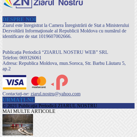
DESPRE NOI
Ziarul este înregistrat la Camera Înregistrării de Stat a Ministerului
Dezvoltării Informaţionale al Republicii Moldova cu numărul de
identificare de stat 1019607002666.
Publicația Periodică “ZIARUL NOSTRU WEB” SRL
Telefon: 069326061
Adresa: Republica Moldova, mun.Soroca, Str. Barbu Lăutaru 5,
ap.2
Contactați-ne:
ziarul.nostru@yahoo.com
URMAȚI-NE
© 2021 Publicaţia Periodică ZIARUL NOSTRU
MAI MULTE ARTICOLE