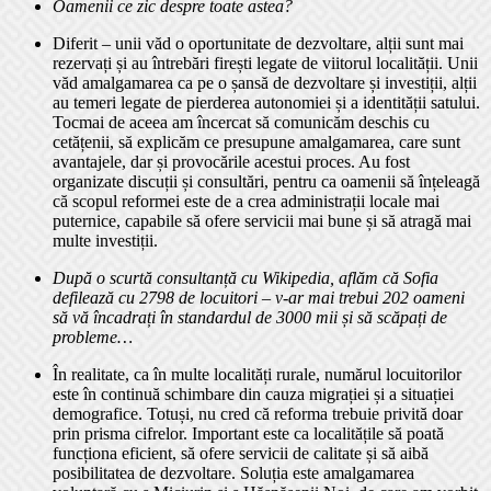
Oamenii ce zic despre toate astea?
Diferit – unii văd o oportunitate de dezvoltare, alții sunt mai
rezervați și au întrebări firești legate de viitorul localității. Unii
văd amalgamarea ca pe o șansă de dezvoltare și investiții, alții
au temeri legate de pierderea autonomiei și a identității satului.
Tocmai de aceea am încercat să comunicăm deschis cu
cetățenii, să explicăm ce presupune amalgamarea, care sunt
avantajele, dar și provocările acestui proces. Au fost
organizate discuții și consultări, pentru ca oamenii să înțeleagă
că scopul reformei este de a crea administrații locale mai
puternice, capabile să ofere servicii mai bune și să atragă mai
multe investiții.
După o scurtă consultanță cu Wikipedia, aflăm că Sofia
defilează cu 2798 de locuitori – v-ar mai trebui 202 oameni
să vă încadrați în standardul de 3000 mii și să scăpați de
probleme…
În realitate, ca în multe localități rurale, numărul locuitorilor
este în continuă schimbare din cauza migrației și a situației
demografice. Totuși, nu cred că reforma trebuie privită doar
prin prisma cifrelor. Important este ca localitățile să poată
funcționa eficient, să ofere servicii de calitate și să aibă
posibilitatea de dezvoltare. Soluția este amalgamarea