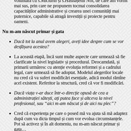
voluntară cu s.Miciurin și s.Hăsnășenii Noi, de care am vorbit
mai sus, prin care ne propunem tocmai consolidarea
capacităților administrative și crearea unei comunități mai
puternice, capabile să atragă investiții și proiecte pentru
oameni.
Nu m-am născut primar și gata
Dacă tot la anul avem alegeri, aveți idee despre cum se vor
desfășura acestea?
La această etapă, încă sunt multe aspecte care urmează să fie
clarificate la nivel legislativ și procedural. Deocamdată, și
primarii urmăresc cu atenție evoluția reformei și a cadrului
legal, care urmează să fie adoptat. Modelul alegerilor locale
nu cred că va suferi modificări esențiale, adică modul rămîne
acel existent. Referitor la structură, cred că vor fi modificări.
Dacă viața v-ar duce într-o direcție opusă de cea a
administrației sătești, ați putea face și altceva la nivel
profesional, sau “aici m-am născut și de aici nu plec”?
Cred că experiența pe care o posed mă va ajuta să mă adaptez
după cum va dicta timpul și cum vor evolua circumstanțele.
Pot să activez și în alt domeniu, nu m-am născut primar și
gata…