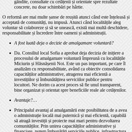
gândite, consultate cu cetățenii și orientate spre rezultate
concrete, nu doar schimbări pe hârtie.
O reformă are mai multe șanse de reușită atunci când este înțeleasă și
acceptată de comunități, nu impusă. Atunci când localitățile aleg
voluntar să colaboreze și să se unească, există mai multă deschidere,
responsabilitate și încredere între oameni și administrații.
A fost luată deja o decizie de amalgamare voluntară?
Da. Consiliul local Sofia a aprobat deja decizia de inițiere a
procesului de amalgamare voluntară împreună cu localitățile
Miciurin și Hăsnășenii Noi. Este un pas important, pe care îl
analizăm cu responsabilitate, având ca obiectiv consolidarea
capacităților administrative, atragerea mai eficientă a
investițiilor și îmbunătățirea serviciilor publice pentru
locuitori. Ne dorim ca acest proces să fie unul transparent,
bine organizat și orientat spre beneficiile reale ale cetățenilor.
Avantaje?…
Principalul avantaj al amalgamării este posibilitatea de a avea
o administrație locală mai puternică și mai eficientă, capabilă
să atragă investiții și proiecte mai mari pentru dezvoltarea
comunităților. Prin unirea capacităților administrative și
financiare, putem îmbunătăți serviciile publice, infrastructura