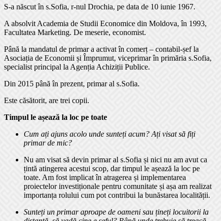
S-a născut în s.Sofia, r-nul Drochia, pe data de 10 iunie 1967.
A absolvit Academia de Studii Economice din Moldova, în 1993,
Facultatea Marketing. De meserie, economist.
Până la mandatul de primar a activat în comerț – contabil-șef la
Asociația de Economii și Împrumut, viceprimar în primăria s.Sofia,
specialist principal la Agenția Achiziții Publice.
Din 2015 până în prezent, primar al s.Sofia.
Este căsătorit, are trei copii.
Timpul le așează la loc pe toate
Cum ați ajuns acolo unde sunteți acum? Ați visat să fiți
primar de mic?
Nu am visat să devin primar al s.Sofia și nici nu am avut ca
țintă atingerea acestui scop, dar timpul le așează la loc pe
toate. Am fost implicat în atragerea și implementarea
proiectelor investiționale pentru comunitate și așa am realizat
importanța rolului cum pot contribui la bunăstarea localității.
Sunteți un primar aproape de oameni sau țineți locuitorii la
distanță, să vadă cine e șeful? Până unde trebuie să treacă