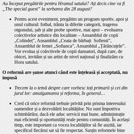
Au început pregătirile pentru Hramul satului? Ați decis cine va fi
„The special guest” la serbarea din 28 august?
Pentru acest eveniment, pregătim un program sportiv, apoi și
unul cultural: fotbal, trânta la diferite categorii, tragerea
otgonului, șah și alte probe sportive, mai apoi – evoluarea
colectivelor artistice din localitate – Ansamblul de copii
„Colindeț”, Ansamblul „Ceata de bărbați Sofienii”,
Ansamblul de femei „Sofianca”, Ansamblul „Țărăncuțele”.
Vor evolua și colectivele de copii dansatori, după care, de
obicei, invităm și un artist de nivel național și finalizăm cu
Hora satului.
O reformă are șanse atunci când este înțeleasă și acceptată, nu
impusă
Trecem la o temă despre care vorbesc toți primarii și cei din
jurul lor: amalgamarea și reforma, în general…
Cred că orice reformă trebuie privită prin prisma interesului
oamenilor și a dezvoltării localităților. Nu sunt împotriva
schimbărilor, dacă ele aduc servicii mai bune, administrație
mai eficientă și oportunități reale pentru comunități. În același
timp, este important ca vocea localităților să fie auzită, iar
specificul fiecărui sat să fie respectat. Susțin reformele bine