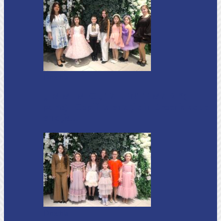
Drochia
„INIMI MICI, TALENTE MARI”(II
parte)– Copiii talentați din Drochia aduc
emoție…
Drochia