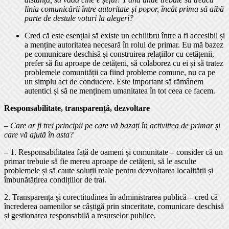
linia comunicării între autoritate și popor, încât prima să aibă
parte de destule voturi la alegeri?
Cred că este esențial să existe un echilibru între a fi accesibil și
a menține autoritatea necesară în rolul de primar. Eu mă bazez
pe comunicare deschisă și construirea relațiilor cu cetățenii,
prefer să fiu aproape de cetățeni, să colaborez cu ei și să tratez
problemele comunității ca fiind probleme comune, nu ca pe
un simplu act de conducere. Este important să rămânem
autentici și să ne menținem umanitatea în tot ceea ce facem.
Responsabilitate, transparență, dezvoltare
–
Care ar fi trei principii pe care vă bazați în activittea de primar și
care vă ajută în asta?
– 1. Responsabilitatea față de oameni și comunitate – consider că un
primar trebuie să fie mereu aproape de cetățeni, să le asculte
problemele și să caute soluții reale pentru dezvoltarea localității și
îmbunătățirea condițiilor de trai.
2. Transparența și corectitudinea în administrarea publică – cred că
încrederea oamenilor se câștigă prin sinceritate, comunicare deschisă
și gestionarea responsabilă a resurselor publice.