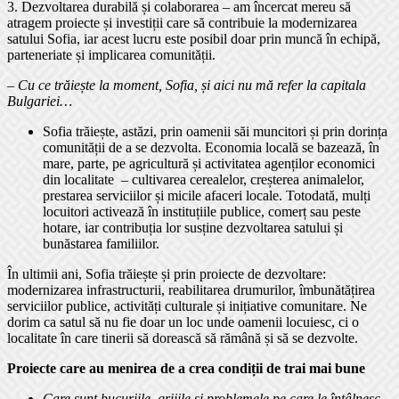
3. Dezvoltarea durabilă și colaborarea – am încercat mereu să
atragem proiecte și investiții care să contribuie la modernizarea
satului Sofia, iar acest lucru este posibil doar prin muncă în echipă,
parteneriate și implicarea comunității.
–
Cu ce trăiește la moment, Sofia, și aici nu mă refer la capitala
Bulgariei…
Sofia trăiește, astăzi, prin oamenii săi muncitori și prin dorința
comunității de a se dezvolta. Economia locală se bazează, în
mare, parte, pe agricultură și activitatea agenților economici
din localitate – cultivarea cerealelor, creșterea animalelor,
prestarea serviciilor și micile afaceri locale. Totodată, mulți
locuitori activează în instituțiile publice, comerț sau peste
hotare, iar contribuția lor susține dezvoltarea satului și
bunăstarea familiilor.
În ultimii ani, Sofia trăiește și prin proiecte de dezvoltare:
modernizarea infrastructurii, reabilitarea drumurilor, îmbunătățirea
serviciilor publice, activități culturale și inițiative comunitare. Ne
dorim ca satul să nu fie doar un loc unde oamenii locuiesc, ci o
localitate în care tinerii să dorească să rămână și să se dezvolte.
Proiecte care au menirea de a crea condiții de trai mai bune
Care sunt bucuriile, grijile și problemele pe care le întâlnesc