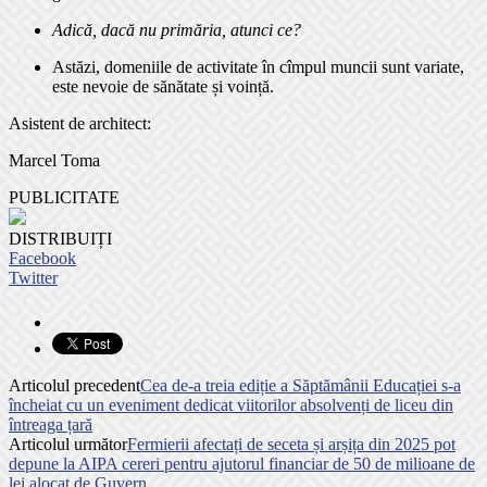
Adică, dacă nu primăria, atunci ce?
Astăzi, domeniile de activitate în cîmpul muncii sunt variate,
este nevoie de sănătate și voință.
Asistent de architect:
Marcel Toma
PUBLICITATE
DISTRIBUIȚI
Facebook
Twitter
Articolul precedent
Cea de-a treia ediție a Săptămânii Educației s-a
încheiat cu un eveniment dedicat viitorilor absolvenți de liceu din
întreaga țară
Articolul următor
Fermierii afectați de seceta și arșița din 2025 pot
depune la AIPA cereri pentru ajutorul financiar de 50 de milioane de
lei alocat de Guvern