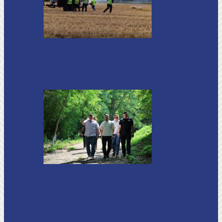
Soroca
Tătărăuca Veche, în alertă de exercițiu.
Simulări de incendii și intervenții…
Soroca
Autoritățile monitorizează alimentarea cu
apă la Cosăuți, pe fondul scăderii
nivelului…