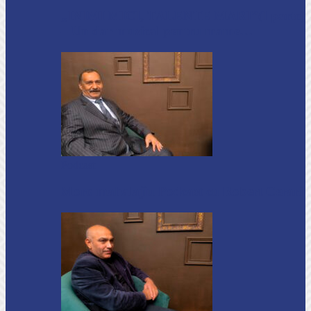
„INIMI MICI, TALENTE MARI”(I parte)
– Un dar muzical pentru mame…
Podcast
Moro mahalajiu Podcast cu Robert Cerari