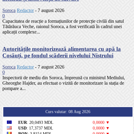
Soroca
Redactor
-
7 august 2026
0
Capacitatea de reacție a formațiunilor de protecție civilă din satul
Tătărăuca Veche, raionul Soroca, a fost verificată în cadrul unei
aplicații complexe...
Autoritățile monitorizează alimentarea cu apă la
Cosăuți, pe fondul scăderii nivelului Nistrului
Soroca
Redactor
-
7 august 2026
0
Inspectorii de mediu din Soroca, împreună cu ministrul Mediului,
Gheorghe Hajder, au efectuat o vizită de monitorizare la stația de
pompare a...
Curs valutar: 08 Aug 2026
EUR
: 20,0493 MDL
0,0000 ▼
USD
: 17,3737 MDL
0,0000 ▼
RON
: 3,8154 MDL
0,0000 ▼