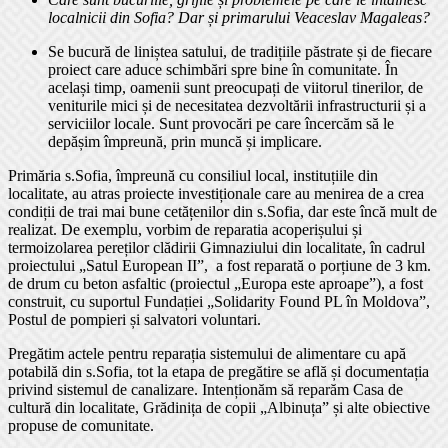
localnicii din Sofia?
Dar și primarului Veaceslav Magaleas?
Se bucură de liniștea satului, de tradițiile păstrate și de fiecare
proiect care aduce schimbări spre bine în comunitate. În
același timp, oamenii sunt preocupați de viitorul tinerilor, de
veniturile mici și de necesitatea dezvoltării infrastructurii și a
serviciilor locale. Sunt provocări pe care încercăm să le
depășim împreună, prin muncă și implicare.
Primăria s.Sofia, împreună cu consiliul local, instituțiile din
localitate, au atras proiecte investiționale care au menirea de a crea
condiții de trai mai bune cetățenilor din s.Sofia, dar este încă mult de
realizat. De exemplu, vorbim de reparatia acoperișului și
termoizolarea pereților clădirii Gimnaziului din localitate, în cadrul
proiectului „Satul European II”, a fost reparată o porțiune de 3 km.
de drum cu beton asfaltic (proiectul „Europa este aproape”), a fost
construit, cu suportul Fundației „Solidarity Found PL în Moldova”,
Postul de pompieri și salvatori voluntari.
Pregătim actele pentru reparația sistemului de alimentare cu apă
potabilă din s.Sofia, tot la etapa de pregătire se află și documentația
privind sistemul de canalizare. Intenționăm să reparăm Casa de
cultură din localitate, Grădinița de copii „Albinuța” și alte obiective
propuse de comunitate.