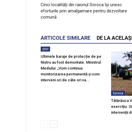
Cinci localități din raionul Soroca își unesc
eforturile prin amalgamare pentru dezvoltare
comună
ARTICOLE SIMILARE
DE LA ACELAȘ
Știri
Ultimele baraje de protecție de pe
Nistru au fost demontate. Ministrul
Mediului: „Vom continua
monitorizarea permanentă și vom
interveni ori de câte ori va...
Soroca
Tătărăuca V
exercițiu. S
intervenții 