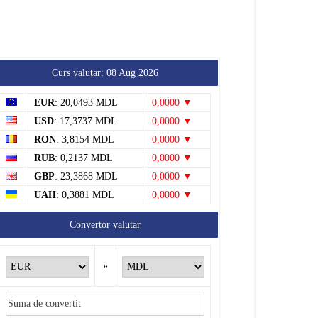
Tătărăuca Veche, în alertă
de exercițiu. Simulări de
incendii și intervenții de
salvare
7 august 2026
Soroca
Autoritățile monitorizează
alimentarea cu apă la
Cosăuți, pe fondul scăderii
nivelului Nistrului
7 august 2026
Soroca
Curs valutar: 08 Aug 2026
EUR
: 20,0493 MDL
0,0000 ▼
USD
: 17,3737 MDL
0,0000 ▼