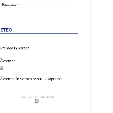
RON
: 3,8154 MDL
0,0000 ▼
RUB
: 0,2137 MDL
0,0000 ▼
GBP
: 23,3868 MDL
0,0000 ▼
UAH
: 0,3881 MDL
0,0000 ▼
Convertor valutar
»
Rezultat:
-
ETEO