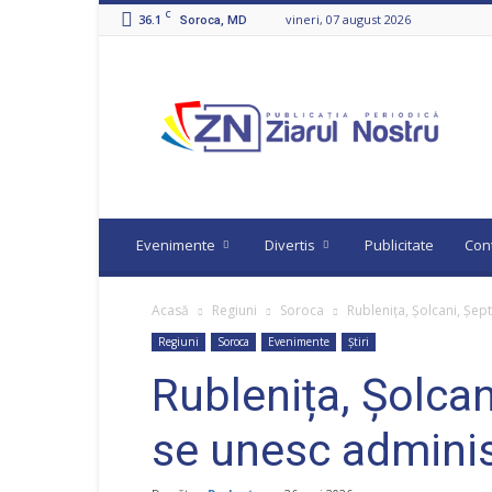
C
36.1
vineri, 07 august 2026
Soroca, MD
Ziarul
Nostru
Evenimente
Divertis
Publicitate
Con
Acasă
Regiuni
Soroca
Rublenița, Șolcani, Șept
Regiuni
Soroca
Evenimente
Știri
Rublenița, Șolcan
se unesc adminis