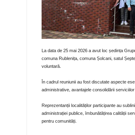
La data de 25 mai 2026 a avut loc ședința Grupul
comuna Rublenița, comuna Șolcani, satul Șeptel
voluntară.
În cadrul reuniunii au fost discutate aspecte es
administrative, avantajele consolidării serviciilo
Reprezentanții localităților participante au subl
administrației publice, îmbunătățirea calității se
pentru comunități.