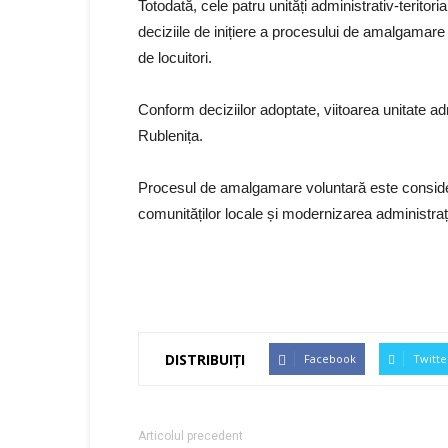
Totodată, cele patru unități administrativ-terito
deciziile de inițiere a procesului de amalgamare
de locuitori.
Conform deciziilor adoptate, viitoarea unitate ad
Rublenița.
Procesul de amalgamare voluntară este consider
comunităților locale și modernizarea administraț
DISTRIBUIȚI
Facebook
Twitte
Articolul precedent