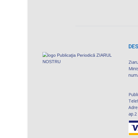
DES
Ziaru
Mini
numă
Publ
Tele
Adre
ap.2