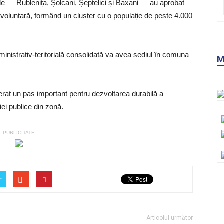
riale — Rublenița, Șolcani, Șeptelici și Baxani — au aprobat
 voluntară, formând un cluster cu o populație de peste 4.000
ministrativ-teritorială consolidată va avea sediul în comuna
at un pas important pentru dezvoltarea durabilă a
iei publice din zonă.
PUBLICITATE
r
M
Articolul următor