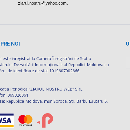
ziarul.nostru@yahoo.com.
PRE NOI
U
l este înregistrat la Camera Înregistrării de Stat a
sterului Dezvoltării Informaţionale al Republicii Moldova cu
rul de identificare de stat 1019607002666.
icația Periodică “ZIARUL NOSTRU WEB” SRL
fon: 069326061
sa: Republica Moldova, mun.Soroca, Str. Barbu Lăutaru 5,