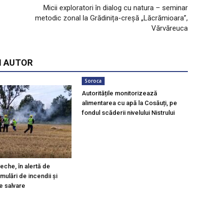
Micii exploratori în dialog cu natura – seminar
metodic zonal la Grădinița-creșă „Lăcrămioara”,
Vărvăreuca
I AUTOR
Soroca
Autoritățile monitorizează
alimentarea cu apă la Cosăuți, pe
fondul scăderii nivelului Nistrului
eche, în alertă de
imulări de incendii și
de salvare