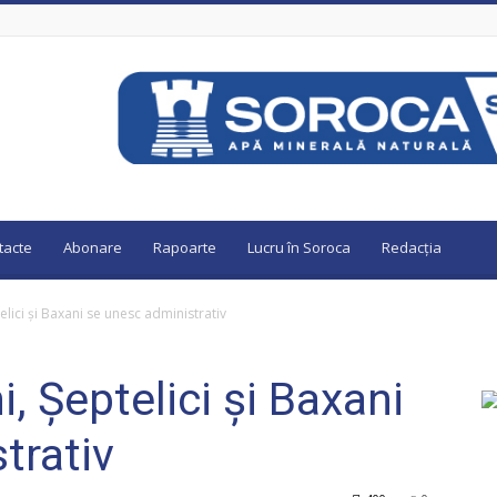
tacte
Abonare
Rapoarte
Lucru în Soroca
Redacția
elici și Baxani se unesc administrativ
i, Șeptelici și Baxani
trativ