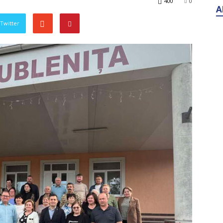
400
0
 Twitter
A