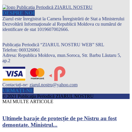
DESPRE NOI
Ziarul este înregistrat la Camera Înregistrării de Stat a Ministerului
Dezvoltării Informaţionale al Republicii Moldova cu numărul de
identificare de stat 1019607002666.
Publicația Periodică “ZIARUL NOSTRU WEB” SRL
Telefon: 069326061
Adresa: Republica Moldova, mun.Soroca, Str. Barbu Lăutaru 5,
ap.2
Contactați-ne:
ziarul.nostru@yahoo.com
URMAȚI-NE
© 2021 Publicaţia Periodică ZIARUL NOSTRU
MAI MULTE ARTICOLE
Ultimele baraje de protecție de pe Nistru au fost
demontate. Ministrul...