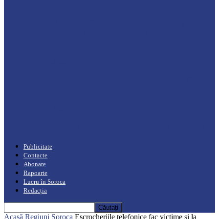
Drochia
„INIMI MICI, TALENTE MARI”(I parte)
– Un dar muzical pentru mame…
Podcast
Moro mahalajiu Podcast cu Robert Cerari
Podcast
“Moro mahalajiu” Podcast cu Marin Alla
Publicitate
Contacte
Abonare
Rapoarte
Lucru în Soroca
Redacția
Acasă
Regiuni
Soroca
Escrocheriile telefonice fac victime și la