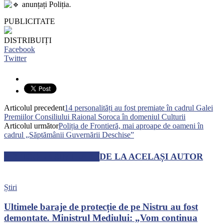
anunțați Poliția.
PUBLICITATE
DISTRIBUIȚI
Facebook
Twitter
Articolul precedent
14 personalități au fost premiate în cadrul Galei
Premiilor Consiliului Raional Soroca în domeniul Culturii
Articolul următor
Poliția de Frontieră, mai aproape de oameni în
cadrul „Săptămânii Guvernării Deschise”
ARTICOLE SIMILARE
DE LA ACELAȘI AUTOR
Știri
Ultimele baraje de protecție de pe Nistru au fost
demontate. Ministrul Mediului: „Vom continua