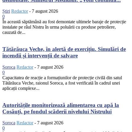
Știri
Redactor
-
7 august 2026
0
În această săptămână au fost demontate ultimele baraje de protecție
instalate pe râul Nistru în urma poluării cu produse petroliere,
cauzată de...
Tătărăuca Veche, în alertă de exercițiu. Simulări de
incendii și intervenții de salvare
Soroca
Redactor
-
7 august 2026
0
Capacitatea de reacție a formațiunilor de protecție civilă din satul
Tătărăuca Veche, raionul Soroca, a fost verificată în cadrul unei
aplicații complexe...
Autoritățile monitorizează alimentarea cu apă la
Cosăuți, pe fondul scăderii nivelului Nistrului
Soroca
Redactor
-
7 august 2026
0