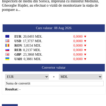
Inspectorii de mediu din Soroca, împreună cu ministrul Mediului,
Gheorghe Hajder, au efectuat o vizită de monitorizare la stația de
pompare a...
Curs valutar: 08 Aug 2026
EUR
: 20,0493 MDL
0,0000 ▼
USD
: 17,3737 MDL
0,0000 ▼
RON
: 3,8154 MDL
0,0000 ▼
RUB
: 0,2137 MDL
0,0000 ▼
GBP
: 23,3868 MDL
0,0000 ▼
UAH
: 0,3881 MDL
0,0000 ▼
Convertor valutar
»
Rezultat:
-