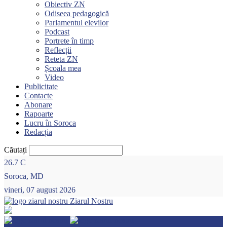
Obiectiv ZN
Odiseea pedagogică
Parlamentul elevilor
Podcast
Portrete în timp
Reflecții
Reteta ZN
Școala mea
Video
Publicitate
Contacte
Abonare
Rapoarte
Lucru în Soroca
Redacția
Căutați
26.7
C
Soroca, MD
vineri, 07 august 2026
Ziarul Nostru