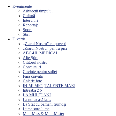
Evenimente
Arhitecții timpului
Cultură
Interviuri
Reportaje
Sport
Știri
Divertis
,,Ziarul Nostru” cu povești
„Ziarul Nostru” pentru pici
ABC-UL MEDICAL
Alte Știri
Cititorul nostru
Concursuri
Cuvinte pentru suflet
Fără cravată
Galerie foto
INIMI MICI,TALENTE MARI
Întreabă ZN
LA MULŢI ANI
La noi acasă la…
La Sfat cu oameni frumoși
Lume soro lume
Mini-Miss & Mini-Mister