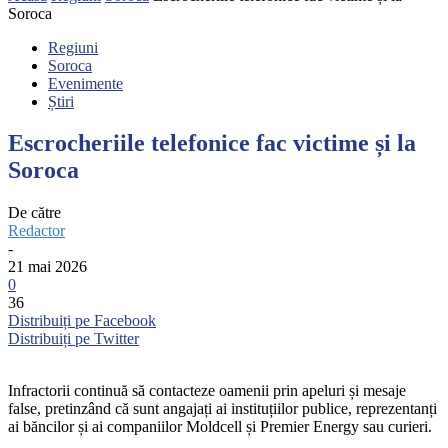
Soroca
Regiuni
Soroca
Evenimente
Știri
Escrocheriile telefonice fac victime și la
Soroca
De către
Redactor
-
21 mai 2026
0
36
Distribuiți pe Facebook
Distribuiți pe Twitter
Infractorii continuă să contacteze oamenii prin apeluri și mesaje
false, pretinzând că sunt angajați ai instituțiilor publice, reprezentanți
ai băncilor și ai companiilor Moldcell și Premier Energy sau curieri.