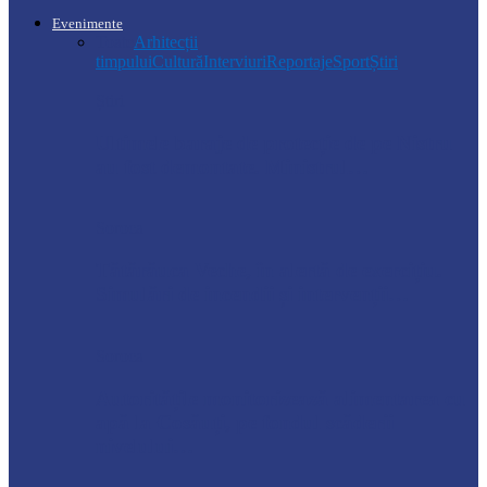
Evenimente
Toate
Arhitecții
timpului
Cultură
Interviuri
Reportaje
Sport
Știri
Știri
Ultimele baraje de protecție de pe Nistru
au fost demontate. Ministrul…
Soroca
Tătărăuca Veche, în alertă de exercițiu.
Simulări de incendii și intervenții…
Soroca
Autoritățile monitorizează alimentarea cu
apă la Cosăuți, pe fondul scăderii
nivelului…