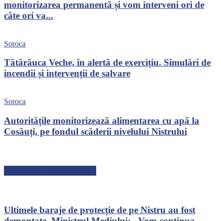
monitorizarea permanentă și vom interveni ori de
câte ori va...
Soroca
Tătărăuca Veche, în alertă de exercițiu. Simulări de
incendii și intervenții de salvare
Soroca
Autoritățile monitorizează alimentarea cu apă la
Cosăuți, pe fondul scăderii nivelului Nistrului
ARTICOLE RECENTE
Ultimele baraje de protecție de pe Nistru au fost
demontate. Ministrul Mediului: „Vom continua...