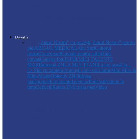
Ocnița
Tutun ascuns pe corp, depistat la punctul
de trecere a frontierei…
Divertis
Toate
,,Ziarul Nostru” cu povești
„Ziarul Nostru” pentru
pici
ABC-UL MEDICAL
Alte Știri
Cititorul
nostru
Concursuri
Cuvinte pentru suflet
Fără
cravată
Galerie foto
INIMI MICI,TALENTE
MARI
Întreabă ZN
LA MULŢI ANI
La noi acasă la…
La Sfat cu oameni frumoși
Lume soro lume
Mini-Miss &
Mini-Mister
Obiectiv ZN
Odiseea
pedagogică
Parlamentul elevilor
Podcast
Portrete în
timp
Reflecții
Reteta ZN
Școala mea
Video
Drochia
„INIMI MICI, TALENTE MARI”(II
parte)– Copiii talentați din Drochia aduc
emoție…