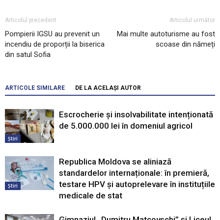
Articolul precedent
Articolul următor
Pompierii IGSU au prevenit un
Mai multe autoturisme au fost
incendiu de proporții la biserica
scoase din nămeți
din satul Sofia
ARTICOLE SIMILARE
DE LA ACELAȘI AUTOR
Escrocherie și insolvabilitate intenționată
de 5.000.000 lei în domeniul agricol
Știri
Republica Moldova se aliniază
standardelor internaționale: în premieră,
testare HPV și autoprelevare în instituțiile
Știri
medicale de stat
Gimnaziul „Dumitru Matcovschi” și Liceul