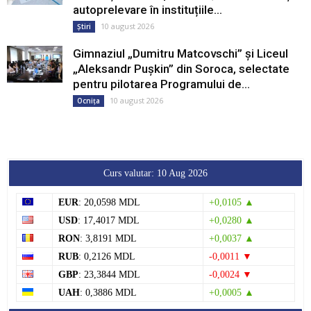
autoprelevare în instituțiile...
10 august 2026
Știri
Gimnaziul „Dumitru Matcovschi” și Liceul
„Aleksandr Pușkin” din Soroca, selectate
pentru pilotarea Programului de...
10 august 2026
Ocnița
Curs valutar: 10 Aug 2026
EUR
: 20,0598 MDL
+0,0105 ▲
USD
: 17,4017 MDL
+0,0280 ▲
RON
: 3,8191 MDL
+0,0037 ▲
RUB
: 0,2126 MDL
-0,0011 ▼
GBP
: 23,3844 MDL
-0,0024 ▼
UAH
: 0,3886 MDL
+0,0005 ▲