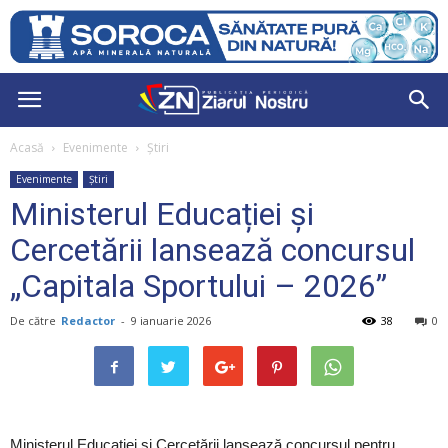
Acasă
Evenimente
Știri
Evenimente
Știri
Ministerul Educației și
Cercetării lansează concursul
„Capitala Sportului – 2026”
De către
Redactor
-
9 ianuarie 2026
38
0
Ministerul Educației și Cercetării lansează concursul pentru