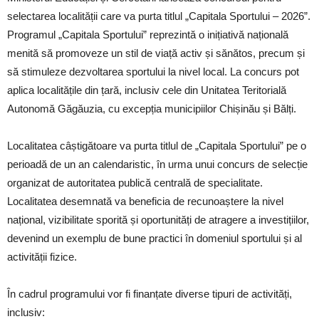
selectarea localității care va purta titlul „Capitala Sportului – 2026”.
Programul „Capitala Sportului” reprezintă o inițiativă națională
menită să promoveze un stil de viață activ și sănătos, precum și
să stimuleze dezvoltarea sportului la nivel local. La concurs pot
aplica localitățile din țară, inclusiv cele din Unitatea Teritorială
Autonomă Găgăuzia, cu excepția municipiilor Chișinău și Bălți.
Localitatea câștigătoare va purta titlul de „Capitala Sportului” pe o
perioadă de un an calendaristic, în urma unui concurs de selecție
organizat de autoritatea publică centrală de specialitate.
Localitatea desemnată va beneficia de recunoaștere la nivel
național, vizibilitate sporită și oportunități de atragere a investițiilor,
devenind un exemplu de bune practici în domeniul sportului și al
activității fizice.
În cadrul programului vor fi finanțate diverse tipuri de activități,
inclusiv: