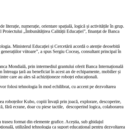
iterație, numerație, orientare spațială, logică și activitățile în grup.
l Proiectului „Îmbunătățirea Calității Educației”, finanțat de Banca
ologia. Ministerul Educației și Cercetării acordă o atenție deosebită
 generațiilor viitoare”, a spus Sergiu Coceaș, consultant principal în
e Banca Mondială, prin intermediul grantului oferit Banca Internațională
n întreaga țară au beneficiat în acest an de echipamente, mobilier și
dintre care au ales să achiziționeze roboței educaționali.
ă vor folosi tehnologia în mod echilibrat, cu accent pe dezvoltarea
area roboțeilor Kubo, copiii învață prin joacă, explorare, descoperire,
ă, fără ecrane, doar cu piese tactile, descoperind logica, colaborarea
un traseu format din elemente grafice. Aceștia, sub ghidajul
oțională, utilizând tehnologia ca suport educațional pentru dezvoltarea