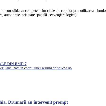
ru consolidarea competențelor cheie ale copiilor prin utilizarea tehnolog
are, autonomie, orientare spațială, secvențiere logică).
LE DIN RMD 7
ri”, analizate în cadrul unei sesiuni de follow up
chia. Drumarii au intervenit prompt