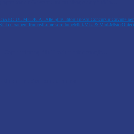
r, aprobat de Guvern: indemnizație de până la…
ici
ABC-UL MEDICAL
Alte Știri
Cititorul nostru
Concursuri
Cuvinte pen
Sfat cu oameni frumoși
Lume soro lume
Mini-Miss & Mini-Mister
Obiec
opiii talentați din Drochia aduc emoție…
 Un dar muzical pentru mame…