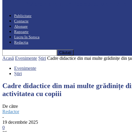
“Moro mahalajiu” Podcast cu Marin Alla
Publicitate
Contacte
Abonare
Rapoarte
Lucru în Soroca
Redacția
Acasă
Evenimente
Știri
Cadre didactice din mai multe grădinițe din țar
Evenimente
Știri
Cadre didactice din mai multe grădinițe din
activitatea cu copiii
De către
Redactor
-
19 decembrie 2025
0