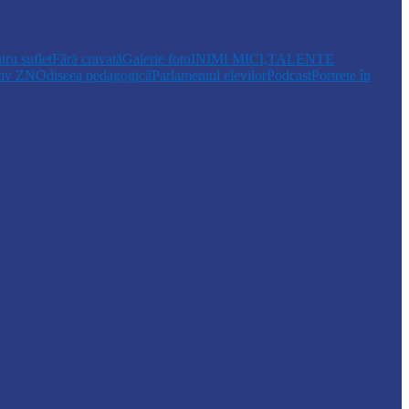
tru suflet
Fără cravată
Galerie foto
INIMI MICI,TALENTE
tiv ZN
Odiseea pedagogică
Parlamentul elevilor
Podcast
Portrete în