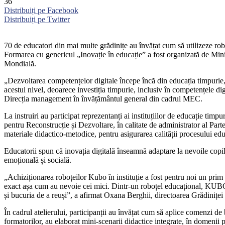
36
Distribuiți pe Facebook
Distribuiți pe Twitter
70 de educatori din mai multe grădinițe au învățat cum să utilizeze roboț
Formarea cu genericul „Inovație în educație” a fost organizată de Minis
Mondială.
„Dezvoltarea competențelor digitale începe încă din educația timpurie, u
acestui nivel, deoarece investiția timpurie, inclusiv în competențele di
Direcția management în învățământul general din cadrul MEC.
La instruiri au participat reprezentanți ai instituțiilor de educație tim
pentru Reconstrucție și Dezvoltare, în calitate de administrator al Part
materiale didactico-metodice, pentru asigurarea calității procesului educ
Educatorii spun că inovația digitală înseamnă adaptare la nevoile copilu
emoțională și socială.
„Achiziționarea roboțeilor Kubo în instituție a fost pentru noi un prim p
exact așa cum au nevoie cei mici. Dintr-un roboțel educațional, KUBO de
și bucuria de a reuși”, a afirmat Oxana Berghii, directoarea Grădiniței
În cadrul atelierului, participanții au învățat cum să aplice comenzi de 
formatorilor, au elaborat mini-scenarii didactice integrate, în domenii