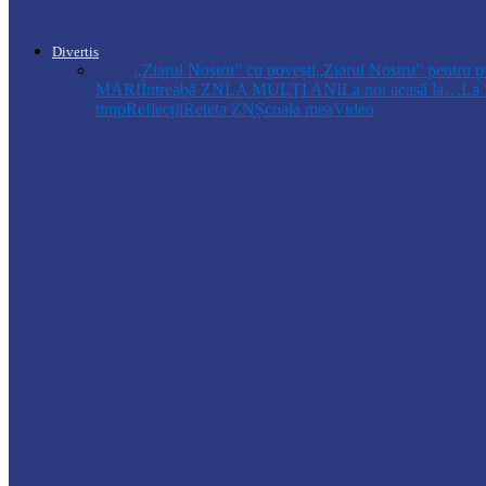
Regulamentul privind relocarea profesorilo
Divertis
Toate
,,Ziarul Nostru” cu povești
„Ziarul Nostru” pentru p
MARI
Întreabă ZN
LA MULŢI ANI
La noi acasă la…
La 
timp
Reflecții
Reteta ZN
Școala mea
Video
Drochia
„INIMI MICI, TALENTE MARI”(II parte)– C
Drochia
„INIMI MICI, TALENTE MARI”(I parte) –
Podcast
Moro mahalajiu Podcast cu Robert Cerari
Podcast