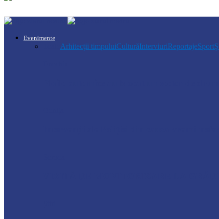
Evenimente
Toate
Arhitecții timpului
Cultură
Interviuri
Reportaje
Sport
Ș
Drochia
Ploile puternice au blocat un sector de dr
Ocnița
Intervenții ale Poliției din cauza vremii nefa
Soroca
VIZITĂ DE MONITORIZARE LA GRĂDI
Știri