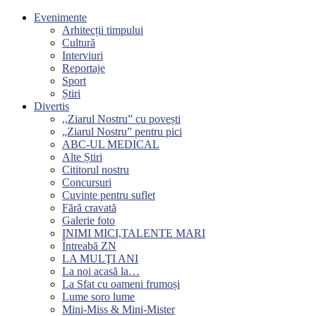
Evenimente
Arhitecții timpului
Cultură
Interviuri
Reportaje
Sport
Știri
Divertis
,,Ziarul Nostru” cu povești
„Ziarul Nostru” pentru pici
ABC-UL MEDICAL
Alte Știri
Cititorul nostru
Concursuri
Cuvinte pentru suflet
Fără cravată
Galerie foto
INIMI MICI,TALENTE MARI
Întreabă ZN
LA MULŢI ANI
La noi acasă la…
La Sfat cu oameni frumoși
Lume soro lume
Mini-Miss & Mini-Mister