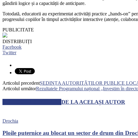
gândirii logice și a capacității de anticipare.
Totodată, educatorii au experimentat activități practice „hands-on” pent
progresului copiilor în timpul activităților interactive (atenție, colabor
PUBLICITATE
DISTRIBUIȚI
Facebook
Twitter
Articolul precedent
ȘEDINȚA AUTORITĂȚILOR PUBLICE LOCA
Articolul următor
Rezultatele Programului național „Investim în directo
ARTICOLE SIMILARE
DE LA ACELAȘI AUTOR
Drochia
Ploile puternice au blocat un sector de drum din Dro