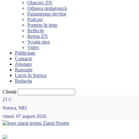
Obiectiv ZN
Odiseea pedagogică
Parlamentul elevilor
Podcast
Portrete în timp
Reflecții
Reteta ZN
Școala mea
Video
Publicitate
Contacte
Abonare
Rapoarte
Lucru în Soroca
Redacția
Căutați
21
C
Soroca, MD
vineri, 07 august 2026
Ziarul Nostru