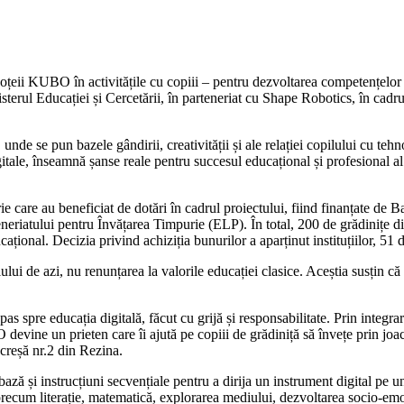
eii KUBO în activitățile cu copiii – pentru dezvoltarea competențelor de l
terul Educației și Cercetării, în parteneriat cu Shape Robotics, în cadru
nde se pun bazele gândirii, creativității și ale relației copilului cu tehn
gitale, înseamnă șanse reale pentru succesul educațional și profesional al
purie care au beneficiat de dotări în cadrul proiectului, fiind finanțate d
eneriatului pentru Învățarea Timpurie (ELP). În total, 200 de grădinițe di
ațional. Decizia privind achiziția bunurilor a aparținut instituțiilor, 51 
lui de azi, nu renunțarea la valorile educației clasice. Aceștia susțin c
as spre educația digitală, făcut cu grijă și responsabilitate. Prin integr
vine un prieten care îi ajută pe copiii de grădiniță să învețe prin joac
 creșă nr.2 din Rezina.
bază și instrucțiuni secvențiale pentru a dirija un instrument digital pe 
 precum literație, matematică, explorarea mediului, dezvoltarea socio-em