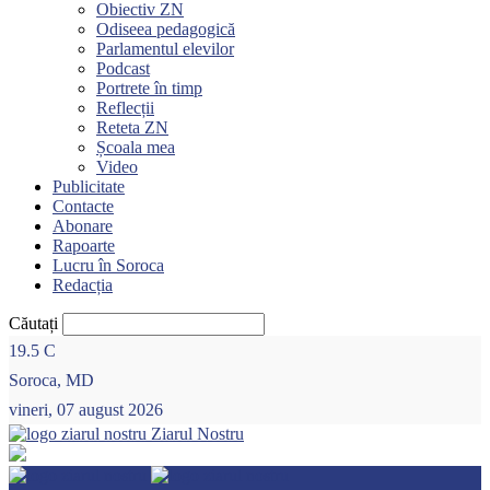
Obiectiv ZN
Odiseea pedagogică
Parlamentul elevilor
Podcast
Portrete în timp
Reflecții
Reteta ZN
Școala mea
Video
Publicitate
Contacte
Abonare
Rapoarte
Lucru în Soroca
Redacția
Căutați
19.5
C
Soroca, MD
vineri, 07 august 2026
Ziarul Nostru