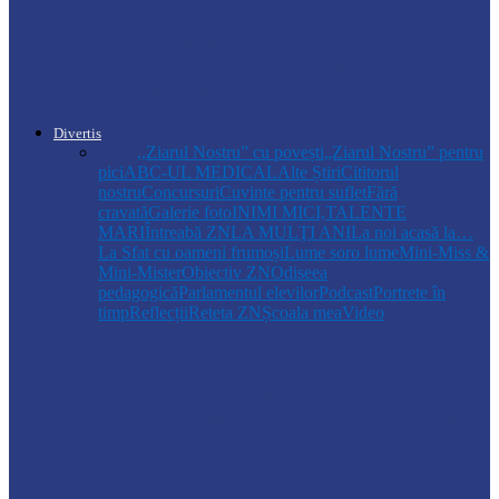
Regulamentul privind relocarea
profesorilor, aprobat de Guvern:
indemnizație de până la…
Divertis
Toate
,,Ziarul Nostru” cu povești
„Ziarul Nostru” pentru
pici
ABC-UL MEDICAL
Alte Știri
Cititorul
nostru
Concursuri
Cuvinte pentru suflet
Fără
cravată
Galerie foto
INIMI MICI,TALENTE
MARI
Întreabă ZN
LA MULŢI ANI
La noi acasă la…
La Sfat cu oameni frumoși
Lume soro lume
Mini-Miss &
Mini-Mister
Obiectiv ZN
Odiseea
pedagogică
Parlamentul elevilor
Podcast
Portrete în
timp
Reflecții
Reteta ZN
Școala mea
Video
Drochia
„INIMI MICI, TALENTE MARI”(II
parte)– Copiii talentați din Drochia aduc
emoție…