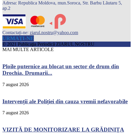
Adresa: Republica Moldova, mun.Soroca, Str. Barbu Lăutaru 5,
ap.2
Contactați-ne:
ziarul.nostru@yahoo.com
URMAȚI-NE
© 2021 Publicaţia Periodică ZIARUL NOSTRU
MAI MULTE ARTICOLE
Ploile puternice au blocat un sector de drum din
Drochia. Drumarii...
7 august 2026
Intervenții ale Poliției din cauza vremii nefavorabile
7 august 2026
VIZITĂ DE MONITORIZARE LA GRĂDINIȚA