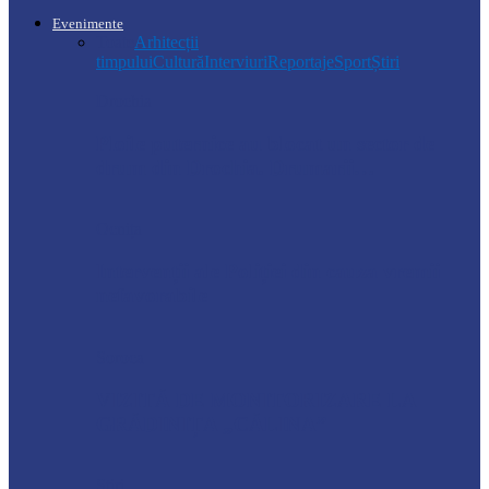
Evenimente
Toate
Arhitecții
timpului
Cultură
Interviuri
Reportaje
Sport
Știri
Drochia
Ploile puternice au blocat un sector de
drum din Drochia. Drumarii…
Ocnița
Intervenții ale Poliției din cauza vremii
nefavorabile
Soroca
VIZITĂ DE MONITORIZARE LA
GRĂDINIȚA „CĂLINA”
Știri