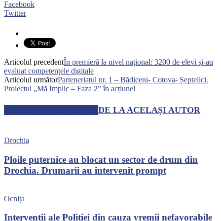
Facebook
Twitter
Articolul precedent
În premieră la nivel național: 3200 de elevi și-au
evaluat competențele digitale
Articolul următor
Parteneriatul nr. 1 – Bădiceni- Cotova- Șeptelici.
Proiectul „Mă Implic – Faza 2” în acțiune!
ARTICOLE SIMILARE
DE LA ACELAȘI AUTOR
Drochia
Ploile puternice au blocat un sector de drum din
Drochia. Drumarii au intervenit prompt
Ocnița
Intervenții ale Poliției din cauza vremii nefavorabile