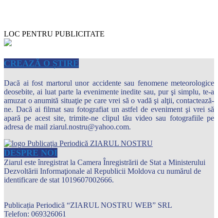
LOC PENTRU PUBLICITATE
CREAZĂ O ȘTIRE
Dacă ai fost martorul unor accidente sau fenomene meteorologice
deosebite, ai luat parte la evenimente inedite sau, pur şi simplu, te-a
amuzat o anumită situaţie pe care vrei să o vadă şi alţii, contactează-
ne. Dacă ai filmat sau fotografiat un astfel de eveniment şi vrei să
apară pe acest site, trimite-ne clipul tău video sau fotografiile pe
adresa de mail ziarul.nostru@yahoo.com.
DESPRE NOI
Ziarul este înregistrat la Camera Înregistrării de Stat a Ministerului
Dezvoltării Informaţionale al Republicii Moldova cu numărul de
identificare de stat 1019607002666.
Publicația Periodică “ZIARUL NOSTRU WEB” SRL
Telefon: 069326061