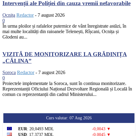
Intervenții ale Poliției din cauza vremii nefavorabile
Ocnița
Redactor
-
7 august 2026
0
În urma ploilor și rafalelor puternice de vânt înregistrate astăzi, în
mai multe localități din raioanele Telenești, Rîșcani, Ocnița și
Glodeni au...
VIZITĂ DE MONITORIZARE LA GRĂDINIȚA
„CĂLINA”
Soroca
Redactor
-
7 august 2026
0
Proiectele implementate la Soroca, sunt în continua monitorizare.
Reprezentanții Oficiului Național Dezvoltare Regională și Locală în
comun cu reprezentanții din cadrul Ministerului...
Curs valutar: 07 Aug 2026
EUR
: 20,0493 MDL
-0,0043 ▼
USD
: 17,3737 MDL
-0,0045 ▼