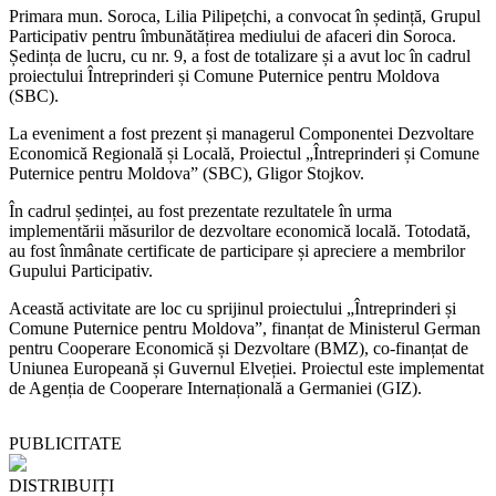
Primara mun. Soroca, Lilia Pilipețchi, a convocat în ședință, Grupul
Participativ pentru îmbunătățirea mediului de afaceri din Soroca.
Ședința de lucru, cu nr. 9, a fost de totalizare și a avut loc în cadrul
proiectului Întreprinderi și Comune Puternice pentru Moldova
(SBC).
La eveniment a fost prezent și managerul Componentei Dezvoltare
Economică Regională și Locală, Proiectul „Întreprinderi și Comune
Puternice pentru Moldova” (SBC), Gligor Stojkov.
În cadrul ședinței, au fost prezentate rezultatele în urma
implementării măsurilor de dezvoltare economică locală. Totodată,
au fost înmânate certificate de participare și apreciere a membrilor
Gupului Participativ.
Această activitate are loc cu sprijinul proiectului „Întreprinderi și
Comune Puternice pentru Moldova”, finanțat de Ministerul German
pentru Cooperare Economică și Dezvoltare (BMZ), co-finanțat de
Uniunea Europeană și Guvernul Elveției. Proiectul este implementat
de Agenția de Cooperare Internațională a Germaniei (GIZ).
PUBLICITATE
DISTRIBUIȚI