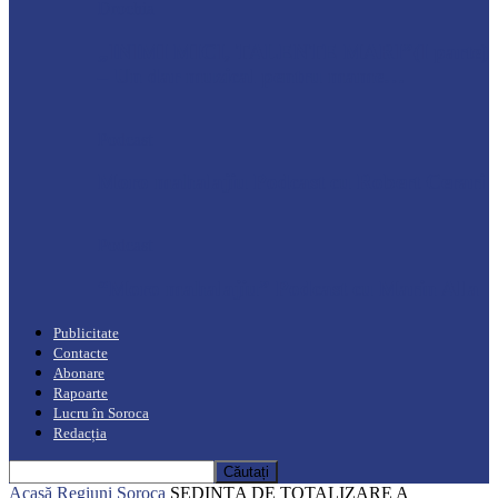
Drochia
„INIMI MICI, TALENTE MARI”(I parte)
– Un dar muzical pentru mame…
Podcast
Moro mahalajiu Podcast cu Robert Cerari
Podcast
“Moro mahalajiu” Podcast cu Marin Alla
Publicitate
Contacte
Abonare
Rapoarte
Lucru în Soroca
Redacția
Acasă
Regiuni
Soroca
ȘEDINȚA DE TOTALIZARE A