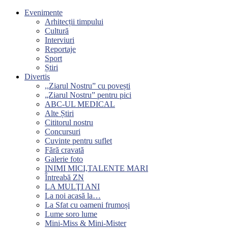
Evenimente
Arhitecții timpului
Cultură
Interviuri
Reportaje
Sport
Știri
Divertis
,,Ziarul Nostru” cu povești
„Ziarul Nostru” pentru pici
ABC-UL MEDICAL
Alte Știri
Cititorul nostru
Concursuri
Cuvinte pentru suflet
Fără cravată
Galerie foto
INIMI MICI,TALENTE MARI
Întreabă ZN
LA MULŢI ANI
La noi acasă la…
La Sfat cu oameni frumoși
Lume soro lume
Mini-Miss & Mini-Mister