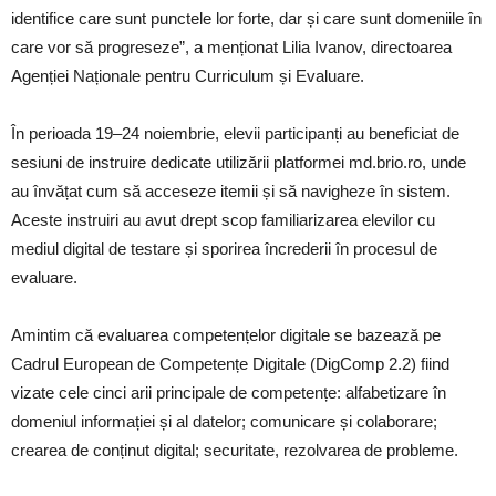
identifice care sunt punctele lor forte, dar și care sunt domeniile în
care vor să progreseze”, a menționat Lilia Ivanov, directoarea
Agenției Naționale pentru Curriculum și Evaluare.
În perioada 19–24 noiembrie, elevii participanți au beneficiat de
sesiuni de instruire dedicate utilizării platformei md.brio.ro, unde
au învățat cum să acceseze itemii și să navigheze în sistem.
Aceste instruiri au avut drept scop familiarizarea elevilor cu
mediul digital de testare și sporirea încrederii în procesul de
evaluare.
Amintim că evaluarea competențelor digitale se bazează pe
Cadrul European de Competențe Digitale (DigComp 2.2) fiind
vizate cele cinci arii principale de competențe: alfabetizare în
domeniul informației și al datelor; comunicare și colaborare;
crearea de conținut digital; securitate, rezolvarea de probleme.