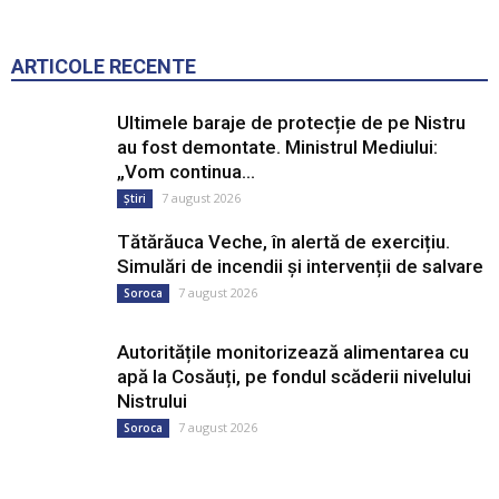
ARTICOLE RECENTE
Ultimele baraje de protecție de pe Nistru
au fost demontate. Ministrul Mediului:
„Vom continua...
7 august 2026
Știri
Tătărăuca Veche, în alertă de exercițiu.
Simulări de incendii și intervenții de salvare
7 august 2026
Soroca
Autoritățile monitorizează alimentarea cu
apă la Cosăuți, pe fondul scăderii nivelului
Nistrului
7 august 2026
Soroca