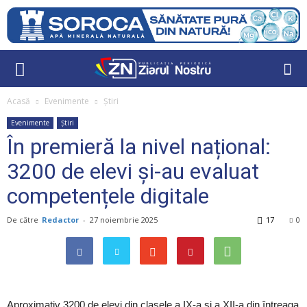
Acasă
Evenimente
Știri
Evenimente
Știri
În premieră la nivel național:
3200 de elevi și-au evaluat
competențele digitale
De către
Redactor
-
27 noiembrie 2025
17
0
Aproximativ 3200 de elevi din clasele a IX-a și a XII-a din întreaga