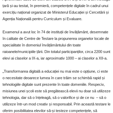
țară și-au testat, în premieră, competențele digitale în cadrul unui
exercițiu național organizat de Ministerul Educației și Cercetării și
Agenția Națională pentru Curriculum și Evaluare.
Examenul a avut loc în 74 de instituții de învățământ, desemnate
în calitate de Centre de Testare la propunerea organelor locale de
specialitate în domeniul învățământului din toate
raioanele/municipiile țării. Din totalul participanților, circa 2200 sunt
elevi ai claselor a IX-a, iar aproximativ 1000 – ai claselor a XII-a.
„Transformarea digitală a educației nu mai este o opțiune, ci este
o necesitate deoarece lumea în care trăim se schimbă rapid și
tehnologiile digitale sunt prezente în toate domeniile. Respeciv,
misiunea unei școli este să pregătească elevii nu doar să utilizeze
tehnologia, dar să o înțeleagă, să o valorifice și de ce nu – să o
utilizeze într-un mod creativ și responsabil. Prin această testare le
oferim posibilitatea elevilor să-și testeze competențele, să