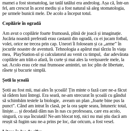
mamei a fost stomatolog, iar tatăl tatălui era androlog. Așa că, într-un
fel, am crescut în acest mediu și a fost natural să aleg stomatologia,
pe urmele bunicii mele. De acolo a început totul.
Copilărie în ogradă
Am avut o copilărie foarte frumoasă, plină de joacă și imaginație.
Jucăria noastră preferată erau castanii din ogradă, cu ei jucam fotbal,
volei, orice ne trecea prin cap. Uneori îi foloseam și ca „arme” în
jocurile noastre de aventură. Tehnologia a apărut mai târziu în viața
mea, PlayStation-ul și calculatorul au venit cu timpul, dar adevărata
copilărie am trăit-o afară, în curte și mai ales la verișoarele mele, la
sat. Acolo erau cele mai frumoase amintiri, un loc plin de libertate,
râsete și bucurie simplă.
Șotii la școală
Șotii au fost mii, mai ales în școală! Țin minte o fază care ne-a făcut
să râdem luni întregi. Era seară, ne-am strecurat în școală cu gândul
să schimbăm testele la biologie, aveam un plan „foarte bine pus la
punct”. Când am intrat în clasă, pe la ora șapte seara, întuneric total,
liniște… și deodată dăm nas în nas cu profesoara, care era acolo,
singură, cu ușa încuiată! Ne-am blocat toți, nici nu mai știu dacă am
reușit să fugim sau ne-a prins pe loc, dar oricum, a fost vesel.