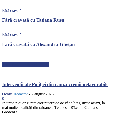
Fără cravată
Fără cravată cu Tatiana Rusu
Fără cravată
Fără cravată cu Alexandru Ghețan
ARTICOLE RECENTE
Intervenții ale Poliției din cauza vremii nefavorabile
Ocnița
Redactor
-
7 august 2026
0
În urma ploilor și rafalelor puternice de vânt înregistrate astăzi, în
mai multe localități din raioanele Telenești, Rîșcani, Ocnița și
Glodeni au...