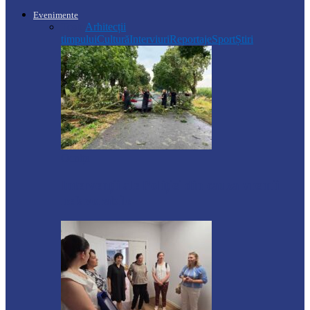
Evenimente
Toate
Arhitecții
timpului
Cultură
Interviuri
Reportaje
Sport
Știri
Ocnița
Intervenții ale Poliției din cauza vremii
nefavorabile