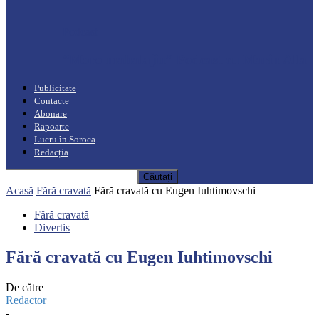
Podcast
“Moro mahalajiu” Podcast cu Marin Alla
Publicitate
Contacte
Abonare
Rapoarte
Lucru în Soroca
Redacția
Acasă
Fără cravată
Fără cravată cu Eugen Iuhtimovschi
Fără cravată
Divertis
Fără cravată cu Eugen Iuhtimovschi
De către
Redactor
-