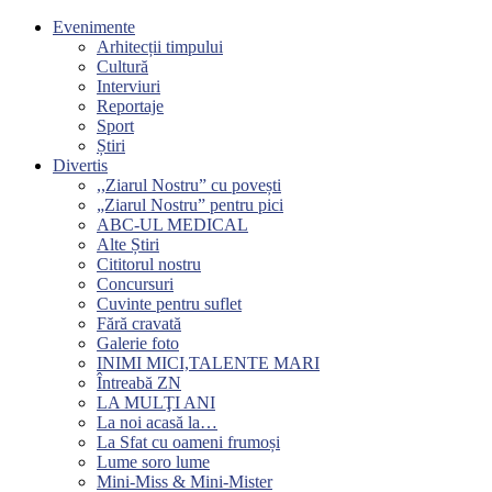
Evenimente
Arhitecții timpului
Cultură
Interviuri
Reportaje
Sport
Știri
Divertis
,,Ziarul Nostru” cu povești
„Ziarul Nostru” pentru pici
ABC-UL MEDICAL
Alte Știri
Cititorul nostru
Concursuri
Cuvinte pentru suflet
Fără cravată
Galerie foto
INIMI MICI,TALENTE MARI
Întreabă ZN
LA MULŢI ANI
La noi acasă la…
La Sfat cu oameni frumoși
Lume soro lume
Mini-Miss & Mini-Mister