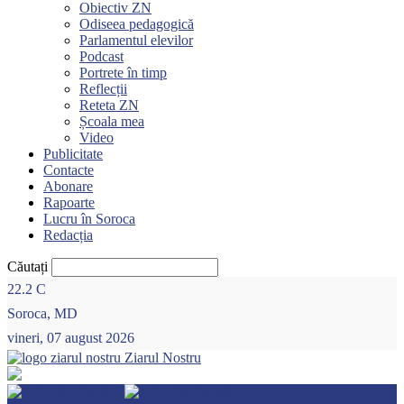
Obiectiv ZN
Odiseea pedagogică
Parlamentul elevilor
Podcast
Portrete în timp
Reflecții
Reteta ZN
Școala mea
Video
Publicitate
Contacte
Abonare
Rapoarte
Lucru în Soroca
Redacția
Căutați
22.2
C
Soroca, MD
vineri, 07 august 2026
Ziarul Nostru