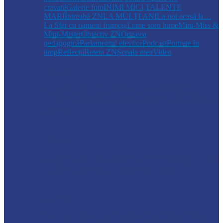
cravată
Galerie foto
INIMI MICI,TALENTE
MARI
Întreabă ZN
LA MULŢI ANI
La noi acasă la…
La Sfat cu oameni frumoși
Lume soro lume
Mini-Miss &
Mini-Mister
Obiectiv ZN
Odiseea
pedagogică
Parlamentul elevilor
Podcast
Portrete în
timp
Reflecții
Reteta ZN
Școala mea
Video
Drochia
„INIMI MICI, TALENTE MARI”(II
parte)– Copiii talentați din Drochia aduc
emoție…
Drochia
„INIMI MICI, TALENTE MARI”(I parte)
– Un dar muzical pentru mame…
Podcast
Moro mahalajiu Podcast cu Robert Cerari