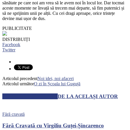
sănătate pe care noi am vrea să le avem noi în locul lor. Dar tocmai
aceste momente ne învață să trecem mai departe, să fim puternici și
să ne sprijinim unii pe alții. Cu cei dragi aproape, orice tristețe
devine mai ușor de dus.
PUBLICITATE
DISTRIBUIȚI
Facebook
Twitter
Articolul precedent
Noi idei, noi afaceri
Articolul următor
O zi în Școala lui Guguță
ARTICOLE SIMILARE
DE LA ACELAȘI AUTOR
Fără cravată
Fără Cravată cu Virgiliu Guței-Șincarenco