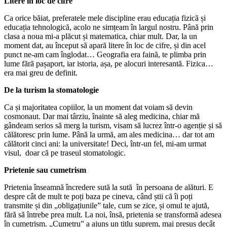
Litere în loc de cifre
Ca orice băiat, preferatele mele discipline erau educația fizică și
educația tehnologică, acolo ne simțeam în largul nostru. Până prin
clasa a noua mi-a plăcut și matematica, chiar mult. Dar, la un
moment dat, au început să apară litere în loc de cifre, și din acel
punct ne-am cam înglodat… Geografia era faină, te plimba prin
lume fără pașaport, iar istoria, așa, pe alocuri interesantă. Fizica…
era mai greu de definit.
De la turism la stomatologie
Ca și majoritatea copiilor, la un moment dat voiam să devin
cosmonaut. Dar mai târziu, înainte să aleg medicina, chiar mă
gândeam serios să merg la turism, visam să lucrez într-o agenție și să
călătoresc prin lume. Până la urmă, am ales medicina… dar tot am
călătorit cinci ani: la universitate! Deci, într-un fel, mi-am urmat
visul, doar că pe traseul stomatologic.
Prietenie sau cumetrism
Prietenia înseamnă încredere sută la sută în persoana de alături. E
despre cât de mult te poți baza pe cineva, când știi că îi poți
transmite și din „obligațiunile” tale, cum se zice, și omul te ajută,
fără să întrebe prea mult. La noi, însă, prietenia se transformă adesea
în cumetrism. „Cumetru” a ajuns un titlu suprem, mai presus decât