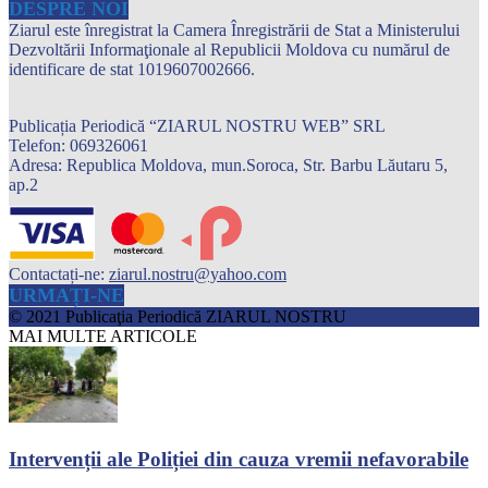
DESPRE NOI
Ziarul este înregistrat la Camera Înregistrării de Stat a Ministerului
Dezvoltării Informaţionale al Republicii Moldova cu numărul de
identificare de stat 1019607002666.
Publicația Periodică “ZIARUL NOSTRU WEB” SRL
Telefon: 069326061
Adresa: Republica Moldova, mun.Soroca, Str. Barbu Lăutaru 5,
ap.2
Contactați-ne:
ziarul.nostru@yahoo.com
URMAȚI-NE
© 2021 Publicaţia Periodică ZIARUL NOSTRU
MAI MULTE ARTICOLE
Intervenții ale Poliției din cauza vremii nefavorabile