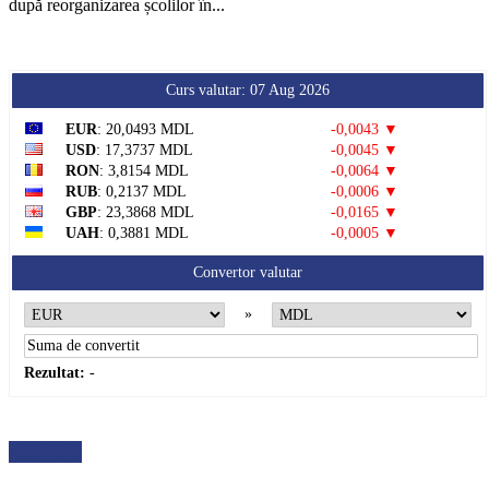
după reorganizarea școlilor în...
Curs valutar: 07 Aug 2026
EUR
: 20,0493 MDL
-0,0043 ▼
USD
: 17,3737 MDL
-0,0045 ▼
RON
: 3,8154 MDL
-0,0064 ▼
RUB
: 0,2137 MDL
-0,0006 ▼
GBP
: 23,3868 MDL
-0,0165 ▼
UAH
: 0,3881 MDL
-0,0005 ▼
Convertor valutar
»
Rezultat:
-
METEO