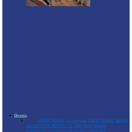
Soroca
VIZITĂ DE MONITORIZARE LA
GRĂDINIȚA „CĂLINA”
Știri
Regulamentul privind relocarea
profesorilor, aprobat de Guvern:
indemnizație de până la…
Soroca
PRIMĂRIA SOROCA A INSTALAT UN
CORT DE ASISTENȚĂ PE TIMP DE…
Divertis
Toate
,,Ziarul Nostru” cu povești
„Ziarul Nostru” pentru
pici
ABC-UL MEDICAL
Alte Știri
Cititorul
nostru
Concursuri
Cuvinte pentru suflet
Fără