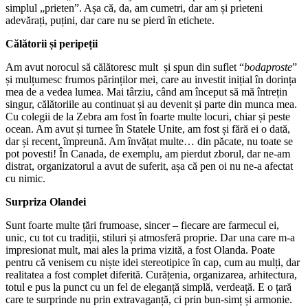
simplul „prieten”. Așa că, da, am cumetri, dar am și prieteni
adevărați, puțini, dar care nu se pierd în etichete.
Călătorii și peripeții
Am avut norocul să călătoresc mult și spun din suflet “
bodaproste
”
și mulțumesc frumos părinților mei, care au investit inițial în dorința
mea de a vedea lumea. Mai târziu, când am început să mă întrețin
singur, călătoriile au continuat și au devenit și parte din munca mea.
Cu colegii de la Zebra am fost în foarte multe locuri, chiar și peste
ocean. Am avut și turnee în Statele Unite, am fost și fără ei o dată,
dar și recent, împreună. Am învățat multe… din păcate, nu toate se
pot povesti! În Canada, de exemplu, am pierdut zborul, dar ne-am
distrat, organizatorul a avut de suferit, așa că pen oi nu ne-a afectat
cu nimic.
Surpriza Olandei
Sunt foarte multe țări frumoase, sincer – fiecare are farmecul ei,
unic, cu tot cu tradiții, stiluri și atmosferă proprie. Dar una care m-a
impresionat mult, mai ales la prima vizită, a fost Olanda. Poate
pentru că venisem cu niște idei stereotipice în cap, cum au mulți, dar
realitatea a fost complet diferită. Curățenia, organizarea, arhitectura,
totul e pus la punct cu un fel de eleganță simplă, verdeață. E o țară
care te surprinde nu prin extravaganță, ci prin bun-simț și armonie.