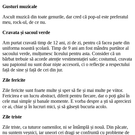
Gusturi muzicale
Ascult muzică din toate genurile, dar cred că pop-ul este preferatul
meu, rock-ul, de ce nu.
Cravata și sacoul verde
Am purtat cravată timp de 12 ani, zi de zi, pentru că facea parte din
uniforma noastră școlară. Timp de 9 ani am fost mândru purtător al
sacoului verde, mulțumesc liceului pentru asta. Consider că un
bărbat trebuie să acorde atenție vestimentației sale; costumul, cravata
sau papionul nu sunt doar niște accesorii, ci o reflecție a respectului
față de sine și față de cei din jur.
Zile fericite
Zile fericite sunt foarte multe și sper să fie și mai multe pe viitor.
Fericirea e un lucru abstract, diferit pentru fiecare, dar o poți găsi în
cele mai simple și banale momente. E vorba despre a ști să apreciezi
ce ai, chiar și în lucruri mici, și să găsești bucuria acolo.
Zile triste
Zile triste, ca tuturor oamenilor, ni se întâmplă și nouă. Din păcate,
nu suntem veșnici, iar uneori cei dragi se confruntă cu probleme de