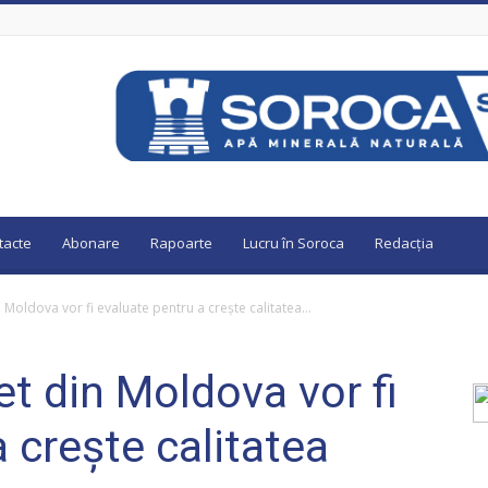
tacte
Abonare
Rapoarte
Lucru în Soroca
Redacția
 Moldova vor fi evaluate pentru a crește calitatea...
et din Moldova vor fi
 crește calitatea