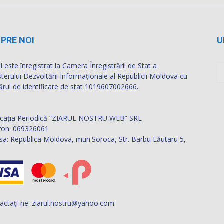
PRE NOI
U
l este înregistrat la Camera Înregistrării de Stat a
sterului Dezvoltării Informaţionale al Republicii Moldova cu
rul de identificare de stat 1019607002666.
icația Periodică “ZIARUL NOSTRU WEB” SRL
fon: 069326061
sa: Republica Moldova, mun.Soroca, Str. Barbu Lăutaru 5,
actați-ne:
ziarul.nostru@yahoo.com