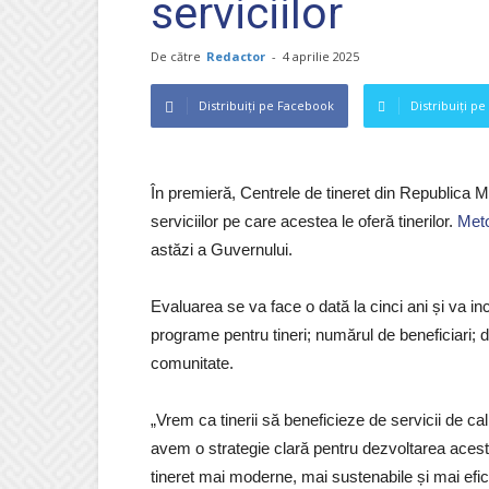
serviciilor
De către
Redactor
-
4 aprilie 2025
Distribuiți pe Facebook
Distribuiți pe
În premieră, Centrele de tineret din Republica M
serviciilor pe care acestea le oferă tinerilor.
Meto
astăzi a Guvernului.
Evaluarea se va face o dată la cinci ani și va incl
programe pentru tineri; numărul de beneficiari; d
comunitate.
„Vrem ca tinerii să beneficieze de servicii de calit
avem o strategie clară pentru dezvoltarea acestu
tineret mai moderne, mai sustenabile și mai efici