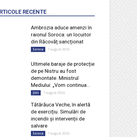
RTICOLE RECENTE
Ambrozia aduce amenzi în
raionul Soroca: un locuitor
din Răcovăț sancționat
7 august 2026
Soroca
Ultimele baraje de protecție
de pe Nistru au fost
demontate. Ministrul
Mediului: „Vom continua...
7 august 2026
Știri
Tătărăuca Veche, în alertă
de exercițiu. Simulări de
incendii și intervenții de
salvare
7 august 2026
Soroca