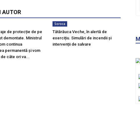
I AUTOR
Soroca
M
raje de protecție de pe
Tătărăuca Veche, în alertă de
st demontate. Ministrul
exercițiu. Simulări de incendii și
Vom continua
intervenții de salvare
ea permanentă și vom
 de câte ori va...