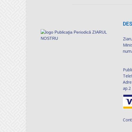
DES
Ziaru
Mini
numă
Publ
Tele
Adre
ap.2
Cont