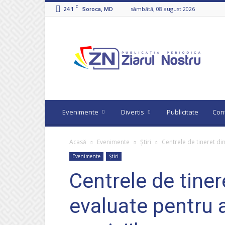
C
24.1
sâmbătă, 08 august 2026
Soroca, MD
Ziarul
Nostru
Evenimente
Divertis
Publicitate
Con
Acasă
Evenimente
Știri
Centrele de tineret din
Evenimente
Știri
Centrele de tiner
evaluate pentru a