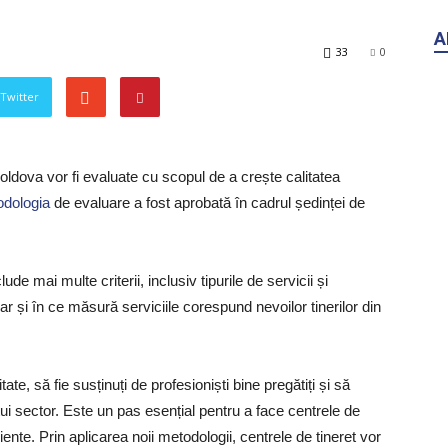
A
33
0
 Twitter
oldova vor fi evaluate cu scopul de a crește calitatea
dologia
de evaluare a fost aprobată în cadrul ședinței de
ude mai multe criterii, inclusiv tipurile de servicii și
ar și în ce măsură serviciile corespund nevoilor tinerilor din
ate, să fie susținuți de profesioniști bine pregătiți și să
i sector. Este un pas esențial pentru a face centrele de
ente. Prin aplicarea noii metodologii, centrele de tineret vor