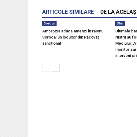
ARTICOLE SIMILARE
DE LA ACELAȘ
Soroca
Știri
Ambrozia aduce amenzi în raionul
Ultimele ba
Soroca: un locuitor din Răcovăț
Nistru au fo
sancționat
Mediului: „
monitorizar
interveni ori