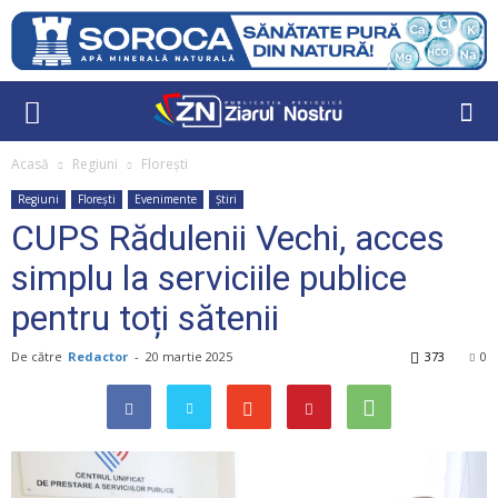
Acasă
Regiuni
Florești
Regiuni
Florești
Evenimente
Știri
CUPS Rădulenii Vechi, acces
simplu la serviciile publice
pentru toți sătenii
De către
Redactor
-
20 martie 2025
373
0