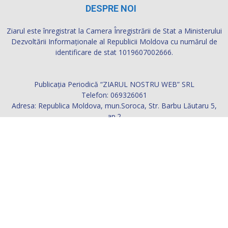
DESPRE NOI
Ziarul este înregistrat la Camera Înregistrării de Stat a Ministerului
Dezvoltării Informaţionale al Republicii Moldova cu numărul de
identificare de stat 1019607002666.
Publicația Periodică “ZIARUL NOSTRU WEB” SRL
Telefon: 069326061
Adresa: Republica Moldova, mun.Soroca, Str. Barbu Lăutaru 5,
ap.2
Contactați-ne:
ziarul.nostru@yahoo.com
URMAȚI-NE