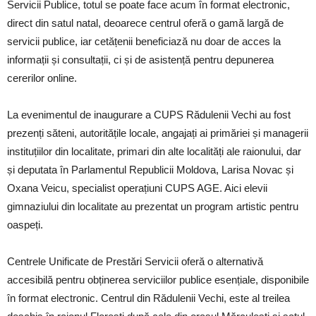
Servicii Publice, totul se poate face acum în format electronic,
direct din satul natal, deoarece centrul oferă o gamă largă de
servicii publice, iar cetățenii beneficiază nu doar de acces la
informații și consultații, ci și de asistență pentru depunerea
cererilor online.
La evenimentul de inaugurare a CUPS Rădulenii Vechi au fost
prezenți săteni, autoritățile locale, angajați ai primăriei și managerii
instituțiilor din localitate, primari din alte localități ale raionului, dar
și deputata în Parlamentul Republicii Moldova, Larisa Novac și
Oxana Veicu, specialist operațiuni CUPS AGE. Aici elevii
gimnaziului din localitate au prezentat un program artistic pentru
oaspeți.
Centrele Unificate de Prestări Servicii oferă o alternativă
accesibilă pentru obținerea serviciilor publice esențiale, disponibile
în format electronic. Centrul din Rădulenii Vechi, este al treilea