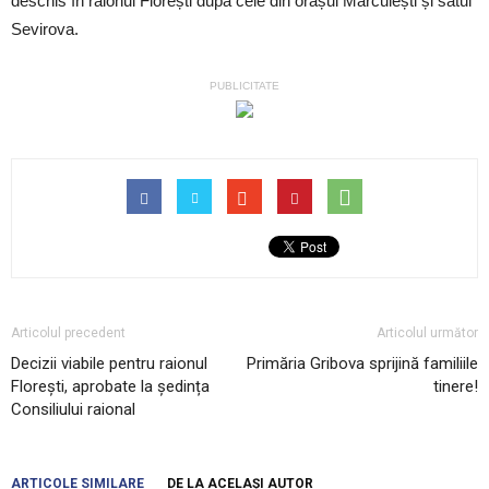
deschis în raionul Florești după cele din orașul Mărculești și satul
Sevirova.
PUBLICITATE
Articolul precedent
Articolul următor
Decizii viabile pentru raionul
Primăria Gribova sprijină familiile
Florești, aprobate la ședința
tinere!
Consiliului raional
ARTICOLE SIMILARE
DE LA ACELAȘI AUTOR