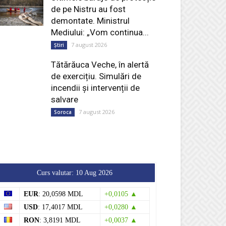
de pe Nistru au fost
demontate. Ministrul
Mediului: „Vom continua...
7 august 2026
Știri
Tătărăuca Veche, în alertă
de exercițiu. Simulări de
incendii și intervenții de
salvare
7 august 2026
Soroca
Curs valutar: 10 Aug 2026
EUR
: 20,0598 MDL
+0,0105 ▲
USD
: 17,4017 MDL
+0,0280 ▲
RON
: 3,8191 MDL
+0,0037 ▲