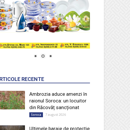
RTICOLE RECENTE
Ambrozia aduce amenzi în
raionul Soroca: un locuitor
din Răcovăț sancționat
7 august 2026
Soroca
Ultimele baraje de protecție