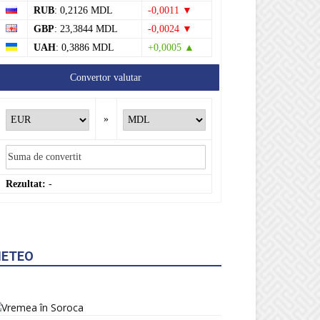
RUB
: 0,2126 MDL
-0,0011 ▼
GBP
: 23,3844 MDL
-0,0024 ▼
UAH
: 0,3886 MDL
+0,0005 ▲
Convertor valutar
»
Rezultat:
-
ETEO