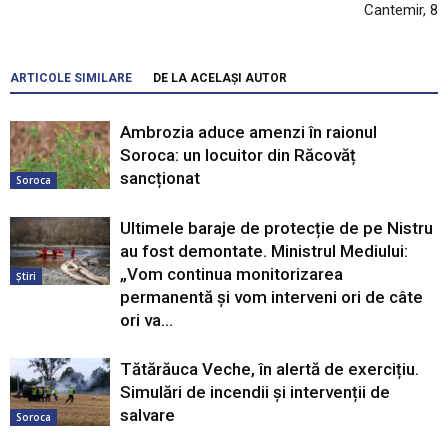
Cantemir, 8
ARTICOLE SIMILARE
DE LA ACELAȘI AUTOR
Ambrozia aduce amenzi în raionul
Soroca: un locuitor din Răcovăț
sancționat
Soroca
Ultimele baraje de protecție de pe Nistru
au fost demontate. Ministrul Mediului:
„Vom continua monitorizarea
Știri
permanentă și vom interveni ori de câte
ori va...
Tătărăuca Veche, în alertă de exercițiu.
Simulări de incendii și intervenții de
salvare
Soroca