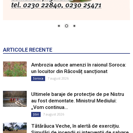
ARTICOLE RECENTE
Ambrozia aduce amenzi în raionul Soroca:
un locuitor din Răcovăț sancționat
7 august 2026
Soroca
Ultimele baraje de protecție de pe Nistru
au fost demontate. Ministrul Mediului:
„Vom continua...
7 august 2026
Știri
Tătărăuca Veche, în alertă de exercițiu.
Simulări de incendii și intervenții de salvare