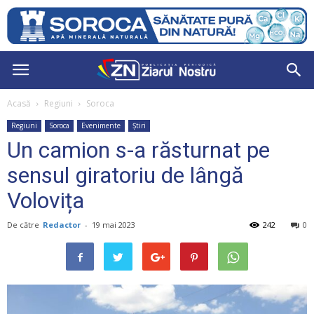
Acasă
Regiuni
Soroca
Regiuni
Soroca
Evenimente
Știri
Un camion s-a răsturnat pe
sensul giratoriu de lângă
Volovița
De către
Redactor
-
19 mai 2023
242
0