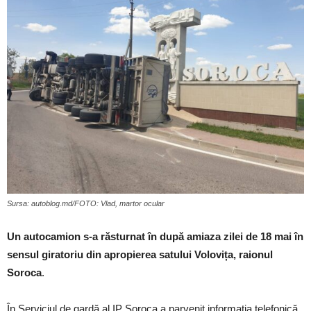
Sursa: autoblog.md/FOTO: Vlad, martor ocular
Un autocamion s-a răsturnat în după amiaza zilei de 18 mai în
sensul giratoriu din apropierea satului Volovița, raionul
Soroca
.
În Serviciul de gardă al IP Soroca a parvenit informația telefonică