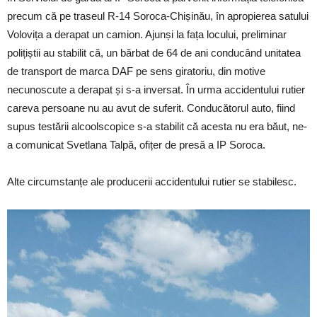
precum că pe traseul R-14 Soroca-Chișinău, în apropierea satului
Volovița a derapat un camion. Ajunși la fața locului, preliminar
polițiștii au stabilit că, un bărbat de 64 de ani conducând unitatea
de transport de marca DAF pe sens giratoriu, din motive
necunoscute a derapat și s-a inversat. În urma accidentului rutier
careva persoane nu au avut de suferit. Conducătorul auto, fiind
supus testării alcoolscopice s-a stabilit că acesta nu era băut, ne-
a comunicat Svetlana Talpă, ofițer de presă a IP Soroca.
Alte circumstanțe ale producerii accidentului rutier se stabilesc.