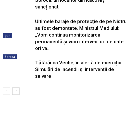
Soroca: un locuitor din Răcovăț
sancționat
Ultimele baraje de protecție de pe Nistru
au fost demontate. Ministrul Mediului:
„Vom continua monitorizarea
Știri
permanentă și vom interveni ori de câte
ori va...
Soroca
Tătărăuca Veche, în alertă de exercițiu.
Simulări de incendii și intervenții de
salvare