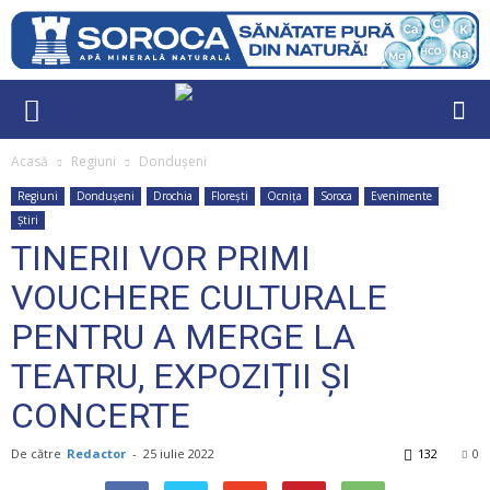
Acasă
Regiuni
Dondușeni
Regiuni
Dondușeni
Drochia
Florești
Ocnița
Soroca
Evenimente
Știri
TINERII VOR PRIMI
VOUCHERE CULTURALE
PENTRU A MERGE LA
TEATRU, EXPOZIȚII ȘI
CONCERTE
De către
Redactor
-
25 iulie 2022
132
0