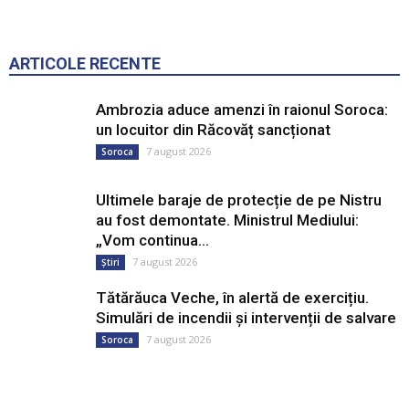
ARTICOLE RECENTE
Ambrozia aduce amenzi în raionul Soroca:
un locuitor din Răcovăț sancționat
7 august 2026
Soroca
Ultimele baraje de protecție de pe Nistru
au fost demontate. Ministrul Mediului:
„Vom continua...
7 august 2026
Știri
Tătărăuca Veche, în alertă de exercițiu.
Simulări de incendii și intervenții de salvare
7 august 2026
Soroca