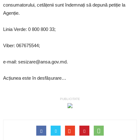
consumatorului, cetățenii sunt îndemnați să depună petiție la
Agenție.
Linia Verde: 0 800 800 33;
Viber: 067675544;
e-mail: sesizare@ansa.gov.md.
Acțiunea este în desfășurare…
PUBLICITATE