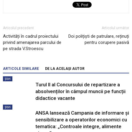
Articolul precedent
Articolul următor
Activități în cadrul proiectului
Doi polițiști de patrulare, reținuți
privind amenajarea parcului de
pentru corupere pasivă
pe strada V.Stroescu
ARTICOLE SIMILARE
DE LA ACELAȘI AUTOR
Știri
Turul II al Concursului de repartizare a
absolvenților în câmpul muncii pe funcții
didactice vacante
Știri
ANSA lansează Campania de informare și
sensibilizare a operatorilor economici cu
tematica: „Controale integre, alimente