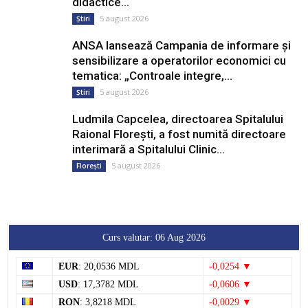
didactice...
5 august 2026
Știri
ANSA lansează Campania de informare și
sensibilizare a operatorilor economici cu
tematica: „Controale integre,...
5 august 2026
Știri
Ludmila Capcelea, directoarea Spitalului
Raional Florești, a fost numită directoare
interimară a Spitalului Clinic...
5 august 2026
Florești
Curs valutar: 06 Aug 2026
EUR
: 20,0536 MDL
-0,0254 ▼
USD
: 17,3782 MDL
-0,0606 ▼
RON
: 3,8218 MDL
-0,0029 ▼