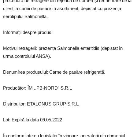
procedura de retragere din rețeaua de comerț și rechemare de la
clienți a cărnii de pasăre în asortiment, depistat cu prezența
serotipului Salmonella.
Informații despre produs:
Motivul retragerii: prezența Salmonella enteritidis (depistat în
urma controlului ANSA).
Denumirea produsului: Carne de pasăre refrigerată.
Producător: ÎM ,,PB-NORD” S.R.L
Distribuitor: ETALONUS GRUP S.R.L
Lot: Expiră la data 09.05.2022
În conformitate cu legislația în vigoare, operatorii din domeniul