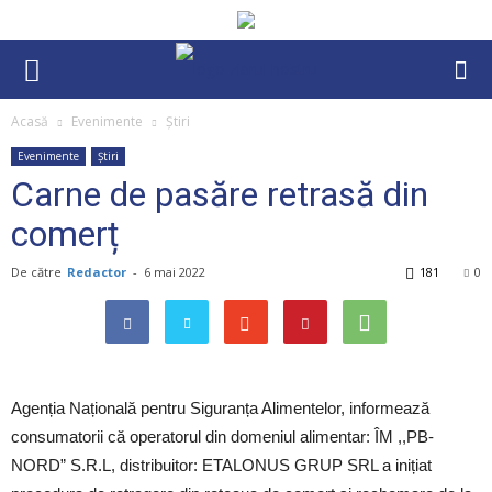
Acasă
Evenimente
Știri
Evenimente
Știri
Carne de pasăre retrasă din
comerț
De către
Redactor
-
6 mai 2022
181
0
Agenția Națională pentru Siguranța Alimentelor, informează
consumatorii că operatorul din domeniul alimentar: ÎM ,,PB-
NORD” S.R.L, distribuitor: ETALONUS GRUP SRL a inițiat