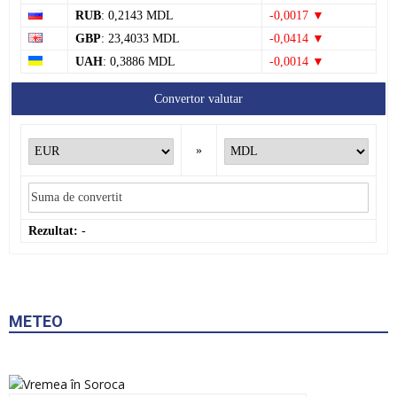
RUB
: 0,2143 MDL
-0,0017 ▼
GBP
: 23,4033 MDL
-0,0414 ▼
UAH
: 0,3886 MDL
-0,0014 ▼
Convertor valutar
»
Rezultat:
-
METEO