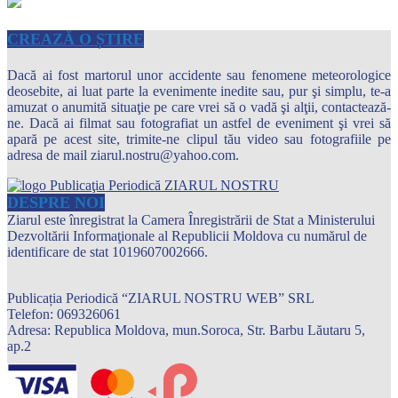
CREAZĂ O ȘTIRE
Dacă ai fost martorul unor accidente sau fenomene meteorologice
deosebite, ai luat parte la evenimente inedite sau, pur şi simplu, te-a
amuzat o anumită situaţie pe care vrei să o vadă şi alţii, contactează-
ne. Dacă ai filmat sau fotografiat un astfel de eveniment şi vrei să
apară pe acest site, trimite-ne clipul tău video sau fotografiile pe
adresa de mail ziarul.nostru@yahoo.com.
DESPRE NOI
Ziarul este înregistrat la Camera Înregistrării de Stat a Ministerului
Dezvoltării Informaţionale al Republicii Moldova cu numărul de
identificare de stat 1019607002666.
Publicația Periodică “ZIARUL NOSTRU WEB” SRL
Telefon: 069326061
Adresa: Republica Moldova, mun.Soroca, Str. Barbu Lăutaru 5,
ap.2