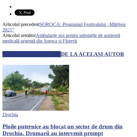
Articolul precedent
SOROCA: Programul Festivalului „Mărțișor
2021”
Articolul următor
Ambulanțe noi pentru substațile de asistență
medicală urgentă din Soroca și Florești
ARTICOLE SIMILARE
DE LA ACELAȘI AUTOR
Drochia
Ploile puternice au blocat un sector de drum din
Drochia. Drumarii au intervenit prompt