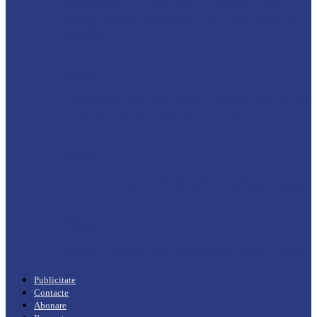
„INIMI MICI, TALENTE MARI”(II
parte)– Copiii talentați din Drochia aduc
emoție…
Drochia
„INIMI MICI, TALENTE MARI”(I parte)
– Un dar muzical pentru mame…
Podcast
Moro mahalajiu Podcast cu Robert Cerari
Podcast
“Moro mahalajiu” Podcast cu Marin Alla
Publicitate
Contacte
Abonare