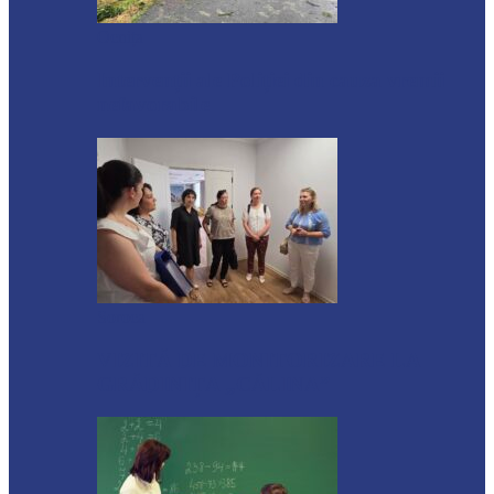
Ocnița
Intervenții ale Poliției din cauza vremii
nefavorabile
Soroca
VIZITĂ DE MONITORIZARE LA
GRĂDINIȚA „CĂLINA”