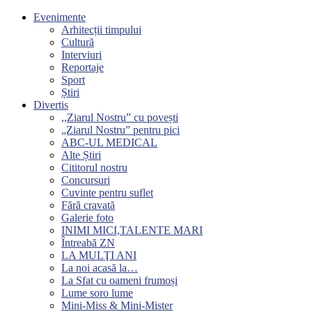
Evenimente
Arhitecții timpului
Cultură
Interviuri
Reportaje
Sport
Știri
Divertis
,,Ziarul Nostru” cu povești
„Ziarul Nostru” pentru pici
ABC-UL MEDICAL
Alte Știri
Cititorul nostru
Concursuri
Cuvinte pentru suflet
Fără cravată
Galerie foto
INIMI MICI,TALENTE MARI
Întreabă ZN
LA MULŢI ANI
La noi acasă la…
La Sfat cu oameni frumoși
Lume soro lume
Mini-Miss & Mini-Mister