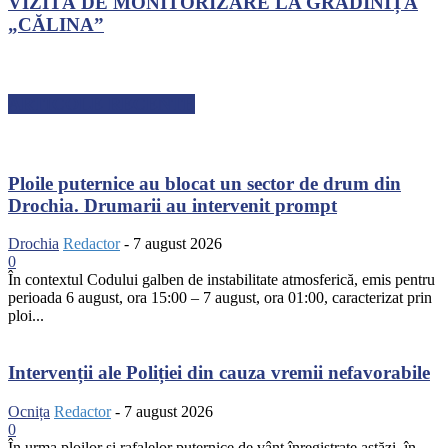
VIZITĂ DE MONITORIZARE LA GRĂDINIȚA
„CĂLINA”
ARTICOLE RECENTE
Ploile puternice au blocat un sector de drum din
Drochia. Drumarii au intervenit prompt
Drochia
Redactor
-
7 august 2026
0
În contextul Codului galben de instabilitate atmosferică, emis pentru
perioada 6 august, ora 15:00 – 7 august, ora 01:00, caracterizat prin
ploi...
Intervenții ale Poliției din cauza vremii nefavorabile
Ocnița
Redactor
-
7 august 2026
0
În urma ploilor și rafalelor puternice de vânt înregistrate astăzi, în