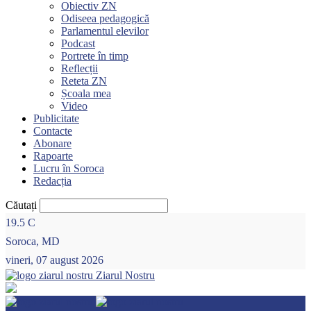
Obiectiv ZN
Odiseea pedagogică
Parlamentul elevilor
Podcast
Portrete în timp
Reflecții
Reteta ZN
Școala mea
Video
Publicitate
Contacte
Abonare
Rapoarte
Lucru în Soroca
Redacția
Căutați
19.5
C
Soroca, MD
vineri, 07 august 2026
Ziarul Nostru