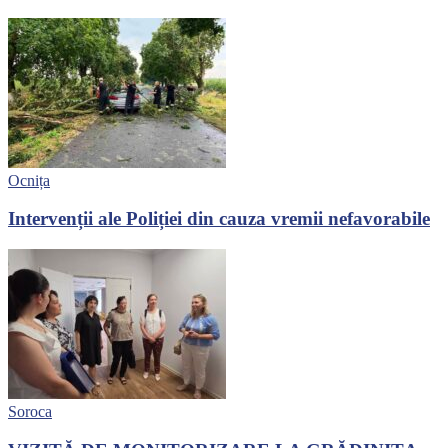
Ocnița
Intervenții ale Poliției din cauza vremii nefavorabile
Soroca