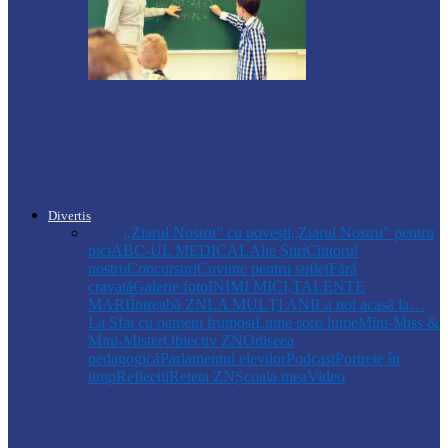
Știri
Regulamentul privind relocarea
profesorilor, aprobat de Guvern:
indemnizație de până la…
Divertis
Toate
,,Ziarul Nostru” cu povești
„Ziarul Nostru” pentru
pici
ABC-UL MEDICAL
Alte Știri
Cititorul
nostru
Concursuri
Cuvinte pentru suflet
Fără
cravată
Galerie foto
INIMI MICI,TALENTE
MARI
Întreabă ZN
LA MULŢI ANI
La noi acasă la…
La Sfat cu oameni frumoși
Lume soro lume
Mini-Miss &
Mini-Mister
Obiectiv ZN
Odiseea
pedagogică
Parlamentul elevilor
Podcast
Portrete în
timp
Reflecții
Reteta ZN
Școala mea
Video
Drochia