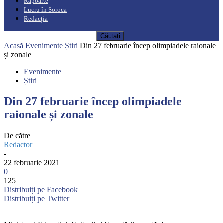
Rapoarte
Lucru în Soroca
Redacția
Acasă
Evenimente
Știri
Din 27 februarie încep olimpiadele raionale
și zonale
Evenimente
Știri
Din 27 februarie încep olimpiadele
raionale și zonale
De către
Redactor
-
22 februarie 2021
0
125
Distribuiți pe Facebook
Distribuiți pe Twitter