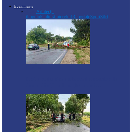
Evenimente
Toate
Arhitecții
timpului
Cultură
Interviuri
Reportaje
Sport
Știri
Drochia
Ploile puternice au blocat un sector de
drum din Drochia. Drumarii…