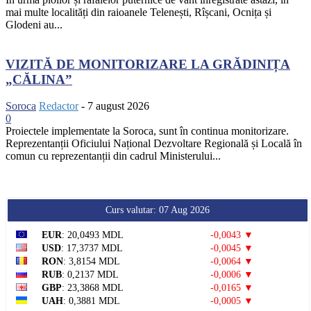
mai multe localități din raioanele Telenești, Rîșcani, Ocnița și
Glodeni au...
VIZITĂ DE MONITORIZARE LA GRĂDINIȚA
„CĂLINA”
Soroca
Redactor
-
7 august 2026
0
Proiectele implementate la Soroca, sunt în continua monitorizare.
Reprezentanții Oficiului Național Dezvoltare Regională și Locală în
comun cu reprezentanții din cadrul Ministerului...
Curs valutar: 07 Aug 2026
EUR
: 20,0493 MDL
-0,0043 ▼
USD
: 17,3737 MDL
-0,0045 ▼
RON
: 3,8154 MDL
-0,0064 ▼
RUB
: 0,2137 MDL
-0,0006 ▼
GBP
: 23,3868 MDL
-0,0165 ▼
UAH
: 0,3881 MDL
-0,0005 ▼