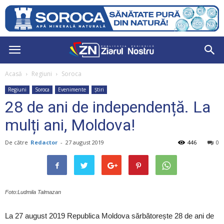
Acasă
Regiuni
Soroca
Regiuni
Soroca
Evenimente
Știri
28 de ani de independență. La
mulți ani, Moldova!
De către
Redactor
-
27 august 2019
446
0
Foto:Ludmila Talmazan
La 27 august 2019 Republica Moldova sărbătorește 28 de ani de