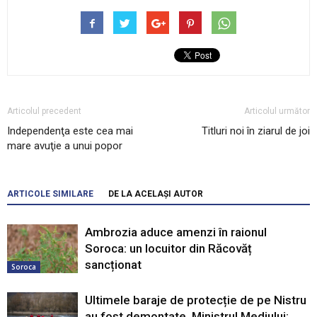
Articolul precedent
Articolul următor
Independenţa este cea mai
Titluri noi în ziarul de joi
mare avuţie a unui popor
ARTICOLE SIMILARE
DE LA ACELAȘI AUTOR
Ambrozia aduce amenzi în raionul
Soroca: un locuitor din Răcovăț
sancționat
Soroca
Ultimele baraje de protecție de pe Nistru
au fost demontate. Ministrul Mediului: