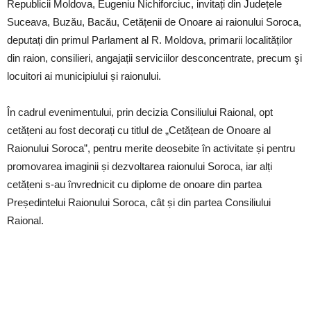
Republicii Moldova, Eugeniu Nichiforciuc, invitați din Județele
Suceava, Buzău, Bacău, Cetățenii de Onoare ai raionului Soroca,
deputați din primul Parlament al R. Moldova, primarii localităților
din raion, consilieri, angajații serviciilor desconcentrate, precum şi
locuitori ai municipiului și raionului.
În cadrul evenimentului, prin decizia Consiliului Raional, opt
cetățeni au fost decorați cu titlul de „Cetățean de Onoare al
Raionului Soroca”, pentru merite deosebite în activitate și pentru
promovarea imaginii și dezvoltarea raionului Soroca, iar alți
cetățeni s-au învrednicit cu diplome de onoare din partea
Președintelui Raionului Soroca, cât și din partea Consiliului
Raional.