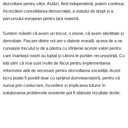
dezvoltare pentru viitor. Astăzi, fiind independenți, putem continua
încrezători consolidarea democrației, a statului de drept și a
parcursului european pentru țara noastră.
Suntem mândri că avem un trecut, o istorie, că avem identitate și
demnitate. Fiecare dintre noi are o datorie morală: aceea de a ne
cunoaște trecutul și de a păstra cu sfințenie aceste valori pentru
care înaintașii noștri au luptat și cărora le purtăm recunoștință. Cu
toții știm că mai sunt multe de făcut pentru implementarea
reformelor atât de necesare pentru dezvoltarea societății. Acest
lucru poate fi posibil doar cu sprijinul dumneavoastră, pentru că
numai prin conlucrare, încredere și implicarea tuturor în
soluționarea problemele existente pot fi obținute rezultate dorite.