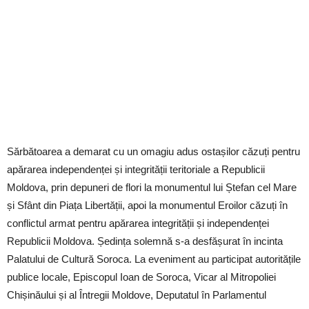
Sărbătoarea a demarat cu un omagiu adus ostașilor căzuți pentru
apărarea independenței și integrității teritoriale a Republicii
Moldova, prin depuneri de flori la monumentul lui Ștefan cel Mare
și Sfânt din Piața Libertății, apoi la monumentul Eroilor căzuți în
conflictul armat pentru apărarea integrității și independenței
Republicii Moldova. Ședința solemnă s-a desfășurat în incinta
Palatului de Cultură Soroca. La eveniment au participat autoritățile
publice locale, Episcopul Ioan de Soroca, Vicar al Mitropoliei
Chișinăului și al Întregii Moldove, Deputatul în Parlamentul