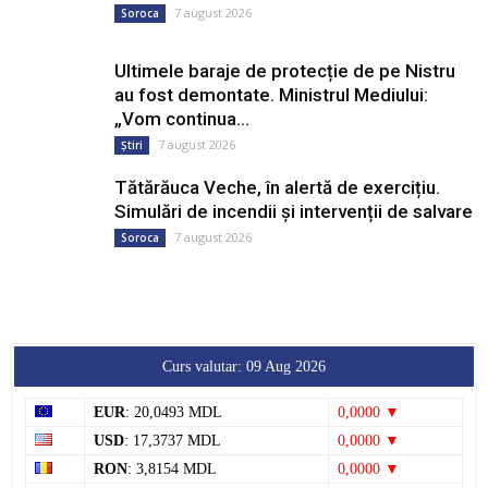
7 august 2026
Soroca
Ultimele baraje de protecție de pe Nistru
au fost demontate. Ministrul Mediului:
„Vom continua...
7 august 2026
Știri
Tătărăuca Veche, în alertă de exercițiu.
Simulări de incendii și intervenții de salvare
7 august 2026
Soroca
Curs valutar: 09 Aug 2026
EUR
: 20,0493 MDL
0,0000 ▼
USD
: 17,3737 MDL
0,0000 ▼
RON
: 3,8154 MDL
0,0000 ▼