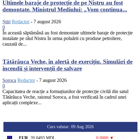
Ultimele baraje de protecție de pe Nistru au fost
demontate. Ministrul Mediului: „Vom continua...
Știri
Redactor
-
7 august 2026
0
În această săptămână au fost demontate ultimele baraje de protecție
instalate pe râul Nistru în urma poluării cu produse petroliere,
cauzată de...
Tătărăuca Veche, în alertă de exercițiu. Simulări de
incendii și intervenții de salvare
Soroca
Redactor
-
7 august 2026
0
Capacitatea de reacție a formațiunilor de protecție civilă din satul
Tătărăuca Veche, raionul Soroca, a fost verificată în cadrul unei
aplicații complexe...
Curs valutar: 09 Aug 2026
EUR
: 20,0493 MDL
0,0000 ▼