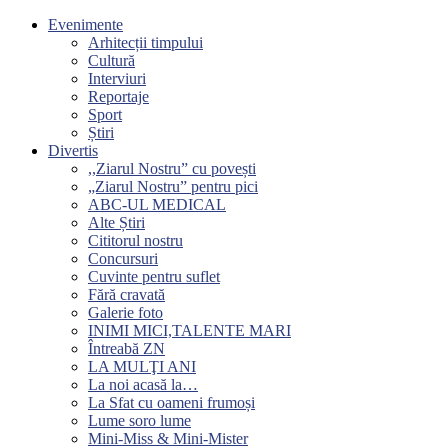
Evenimente
Arhitecții timpului
Cultură
Interviuri
Reportaje
Sport
Știri
Divertis
,,Ziarul Nostru” cu povești
„Ziarul Nostru” pentru pici
ABC-UL MEDICAL
Alte Știri
Cititorul nostru
Concursuri
Cuvinte pentru suflet
Fără cravată
Galerie foto
INIMI MICI,TALENTE MARI
Întreabă ZN
LA MULŢI ANI
La noi acasă la…
La Sfat cu oameni frumoși
Lume soro lume
Mini-Miss & Mini-Mister