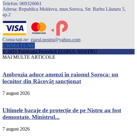
Telefon: 069326061
Adresa: Republica Moldova, mun.Soroca, Str. Barbu Lăutaru 5,
ap.2
Contactați-ne:
ziarul.nostru@yahoo.com
URMAȚI-NE
© 2021 Publicaţia Periodică ZIARUL NOSTRU
MAI MULTE ARTICOLE
Ambrozia aduce amenzi în raionul Soroca: un
locuitor din Răcovăț sancționat
7 august 2026
Ultimele baraje de protecție de pe Nistru au fost
demontate. Ministrul...
7 august 2026