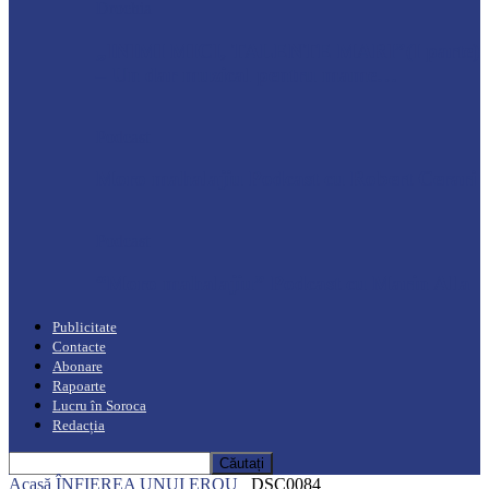
Drochia
„INIMI MICI, TALENTE MARI”(I parte)
– Un dar muzical pentru mame…
Podcast
Moro mahalajiu Podcast cu Robert Cerari
Podcast
“Moro mahalajiu” Podcast cu Marin Alla
Publicitate
Contacte
Abonare
Rapoarte
Lucru în Soroca
Redacția
Acasă
ÎNFIEREA UNUI EROU
_DSC0084