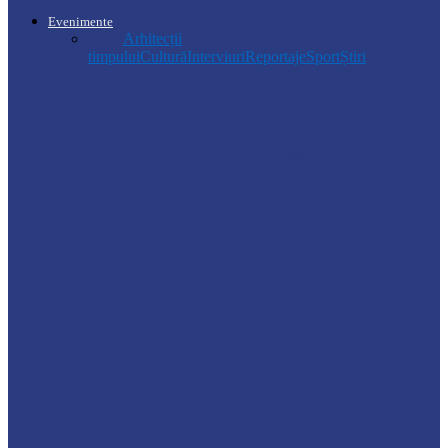
Evenimente
Toate
Arhitecții
timpului
Cultură
Interviuri
Reportaje
Sport
Știri
Soroca
Ambrozia aduce amenzi în raionul Soroca:
un locuitor din Răcovăț sancționat
Știri
Ultimele baraje de protecție de pe Nistru
au fost demontate. Ministrul…
Soroca
Tătărăuca Veche, în alertă de exercițiu.
Simulări de incendii și intervenții…
Soroca