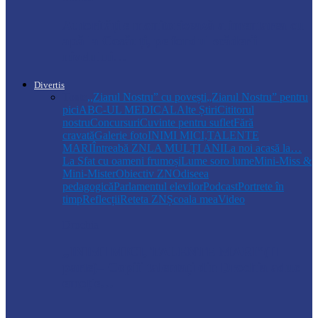
Autoritățile monitorizează alimentarea cu
apă la Cosăuți, pe fondul scăderii
nivelului…
Divertis
Toate
,,Ziarul Nostru” cu povești
„Ziarul Nostru” pentru
pici
ABC-UL MEDICAL
Alte Știri
Cititorul
nostru
Concursuri
Cuvinte pentru suflet
Fără
cravată
Galerie foto
INIMI MICI,TALENTE
MARI
Întreabă ZN
LA MULŢI ANI
La noi acasă la…
La Sfat cu oameni frumoși
Lume soro lume
Mini-Miss &
Mini-Mister
Obiectiv ZN
Odiseea
pedagogică
Parlamentul elevilor
Podcast
Portrete în
timp
Reflecții
Reteta ZN
Școala mea
Video
Drochia
„INIMI MICI, TALENTE MARI”(II
parte)– Copiii talentați din Drochia aduc
emoție…