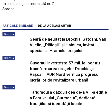
circumscripția uninominală nr. 7
Soroca
ARTICOLE SIMILARE
DE LA ACELAȘI AUTOR
Drochia
Seară de neuitat la Drochia: Satoshi, Vali
Vijelie, „Plăieșii” și Haiducu, invitații
speciali ai Hramului orașului
Drochia
Guvernul investește 57 mil. lei pentru
transformarea orașelor Drochia și
Râșcani: ADR Nord verifică progresul
lucrărilor de revitalizare urbană
Drochia
Țarigradul a găzduit cea de-a VIII-a ediție
a Festivalului „GurmanIA”, dedicată
tradițiilor și identității locale