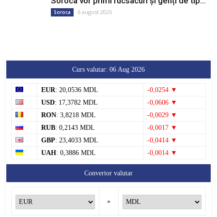
Soroca vor primi rucsacuri și genți de tip...
6 august 2026
Soroca
Curs valutar: 06 Aug 2026
EUR
: 20,0536 MDL
-0,0254 ▼
USD
: 17,3782 MDL
-0,0606 ▼
RON
: 3,8218 MDL
-0,0029 ▼
RUB
: 0,2143 MDL
-0,0017 ▼
GBP
: 23,4033 MDL
-0,0414 ▼
UAH
: 0,3886 MDL
-0,0014 ▼
Convertor valutar
»