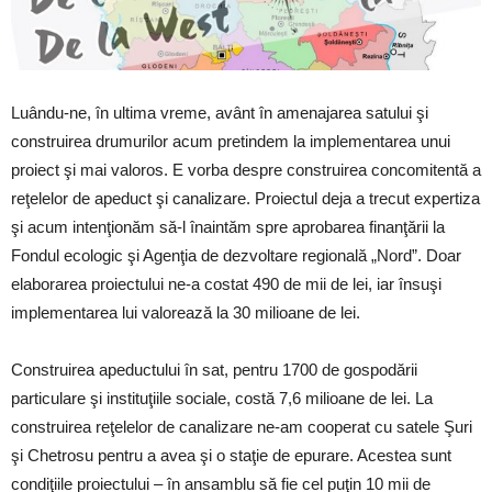
Luându-ne, în ultima vreme, avânt în amenajarea satului şi
construirea drumurilor acum pretindem la implementarea unui
proiect şi mai valoros. E vorba despre construirea concomitentă a
reţelelor de apeduct şi canalizare. Proiectul deja a trecut expertiza
şi acum intenţionăm să-l înaintăm spre aprobarea finanţării la
Fondul ecologic şi Agenţia de dezvoltare regională „Nord”. Doar
elaborarea proiectului ne-a costat 490 de mii de lei, iar însuşi
implementarea lui valorează la 30 milioane de lei.
Construirea apeductului în sat, pentru 1700 de gospodării
particulare şi instituţiile sociale, costă 7,6 milioane de lei. La
construirea reţelelor de canalizare ne-am cooperat cu satele Şuri
şi Chetrosu pentru a avea şi o staţie de epurare. Acestea sunt
condiţiile proiectului – în ansamblu să fie cel puţin 10 mii de