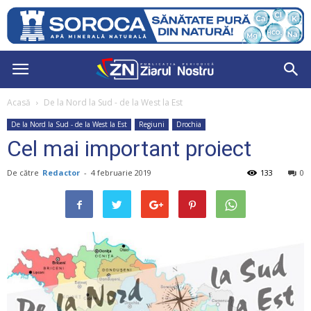
Acasă
De la Nord la Sud - de la West la Est
De la Nord la Sud - de la West la Est
Regiuni
Drochia
Cel mai important proiect
De către
Redactor
-
4 februarie 2019
133
0