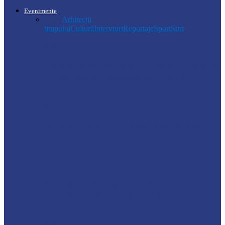
Evenimente
Toate
Arhitecții
timpului
Cultură
Interviuri
Reportaje
Sport
Știri
Soroca
Ambrozia aduce amenzi în raionul Soroca:
un locuitor din Răcovăț sancționat
Știri
Ultimele baraje de protecție de pe Nistru
au fost demontate. Ministrul…
Soroca
Tătărăuca Veche, în alertă de exercițiu.
Simulări de incendii și intervenții…
Soroca