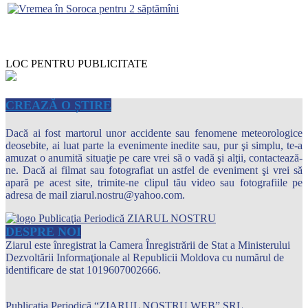
LOC PENTRU PUBLICITATE
CREAZĂ O ȘTIRE
Dacă ai fost martorul unor accidente sau fenomene meteorologice
deosebite, ai luat parte la evenimente inedite sau, pur şi simplu, te-a
amuzat o anumită situaţie pe care vrei să o vadă şi alţii, contactează-
ne. Dacă ai filmat sau fotografiat un astfel de eveniment şi vrei să
apară pe acest site, trimite-ne clipul tău video sau fotografiile pe
adresa de mail ziarul.nostru@yahoo.com.
DESPRE NOI
Ziarul este înregistrat la Camera Înregistrării de Stat a Ministerului
Dezvoltării Informaţionale al Republicii Moldova cu numărul de
identificare de stat 1019607002666.
Publicația Periodică “ZIARUL NOSTRU WEB” SRL