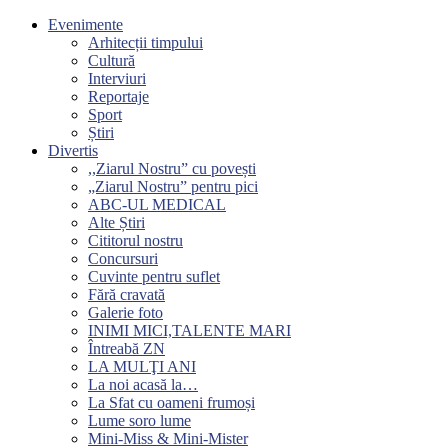
Evenimente
Arhitecții timpului
Cultură
Interviuri
Reportaje
Sport
Știri
Divertis
,,Ziarul Nostru” cu povești
„Ziarul Nostru” pentru pici
ABC-UL MEDICAL
Alte Știri
Cititorul nostru
Concursuri
Cuvinte pentru suflet
Fără cravată
Galerie foto
INIMI MICI,TALENTE MARI
Întreabă ZN
LA MULŢI ANI
La noi acasă la…
La Sfat cu oameni frumoși
Lume soro lume
Mini-Miss & Mini-Mister