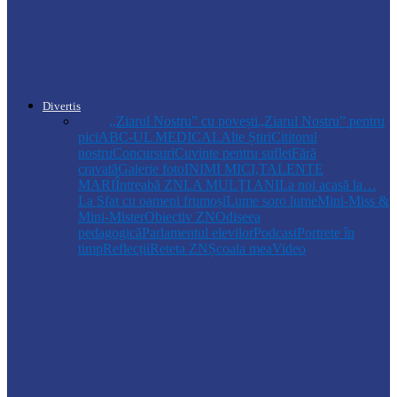
Autoritățile monitorizează alimentarea cu
apă la Cosăuți, pe fondul scăderii
nivelului…
Divertis
Toate
,,Ziarul Nostru” cu povești
„Ziarul Nostru” pentru
pici
ABC-UL MEDICAL
Alte Știri
Cititorul
nostru
Concursuri
Cuvinte pentru suflet
Fără
cravată
Galerie foto
INIMI MICI,TALENTE
MARI
Întreabă ZN
LA MULŢI ANI
La noi acasă la…
La Sfat cu oameni frumoși
Lume soro lume
Mini-Miss &
Mini-Mister
Obiectiv ZN
Odiseea
pedagogică
Parlamentul elevilor
Podcast
Portrete în
timp
Reflecții
Reteta ZN
Școala mea
Video
Drochia
„INIMI MICI, TALENTE MARI”(II
parte)– Copiii talentați din Drochia aduc
emoție…