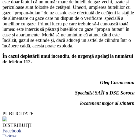
este doar faptul că un număr mare de butelii de gaz vechi, uzate și
periculoase sunt folosite de cetăţeni. Uneori, umplerea buteliilor cu
gaze “propan-butan” de uz casnic este efectuată de cetățeni la stațiile
de alimentare cu gaze care nu dispun de o verificare specială a
buteliilor cu gaze. Primul lucru pe care trebuie să-l cunoască toată
lumea: este interzis să păstrați buteliilor cu gaze “propan-butan” în
case și apartamente. Merită să ne amintim că atunci când este
încălzit, gazul se extinde și, dacă aduceți un astfel de cilindru într-o
încăpere caldă, acesta poate exploda.
În cazul depistării unui incendiu, de urgenţă apelaţi la numărul
de telefon 112.
Oleg Cosniceanu
Specialist SAÎI a DSE Soroca
locotenent major al s/intern
PUBLICITATE
DISTRIBUIȚI
Facebook
Twitter