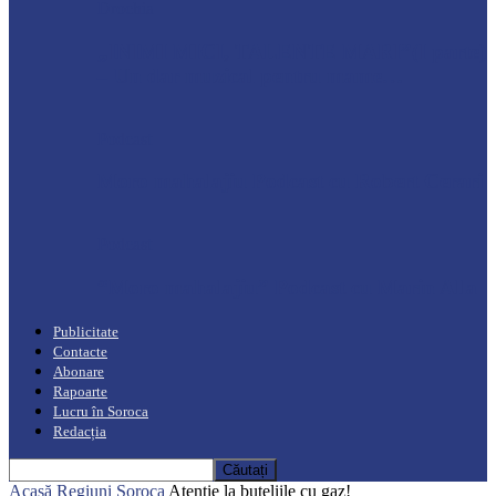
Drochia
„INIMI MICI, TALENTE MARI”(I parte)
– Un dar muzical pentru mame…
Podcast
Moro mahalajiu Podcast cu Robert Cerari
Podcast
“Moro mahalajiu” Podcast cu Marin Alla
Publicitate
Contacte
Abonare
Rapoarte
Lucru în Soroca
Redacția
Acasă
Regiuni
Soroca
Atenție la buteliile cu gaz!