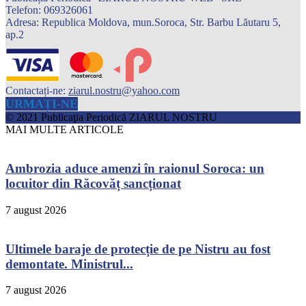
Telefon: 069326061
Adresa: Republica Moldova, mun.Soroca, Str. Barbu Lăutaru 5,
ap.2
Contactați-ne:
ziarul.nostru@yahoo.com
URMAȚI-NE
© 2021 Publicaţia Periodică ZIARUL NOSTRU
MAI MULTE ARTICOLE
Ambrozia aduce amenzi în raionul Soroca: un
locuitor din Răcovăț sancționat
7 august 2026
Ultimele baraje de protecție de pe Nistru au fost
demontate. Ministrul...
7 august 2026