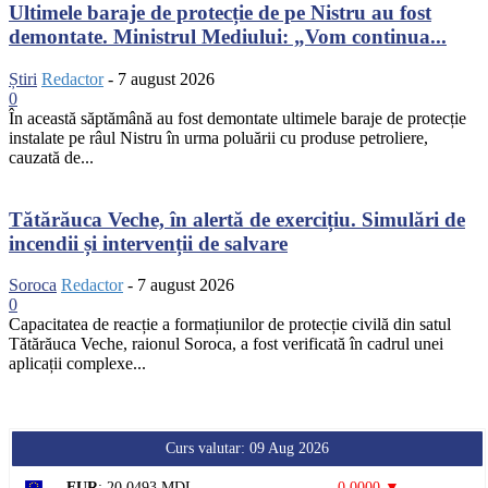
Ultimele baraje de protecție de pe Nistru au fost
demontate. Ministrul Mediului: „Vom continua...
Știri
Redactor
-
7 august 2026
0
În această săptămână au fost demontate ultimele baraje de protecție
instalate pe râul Nistru în urma poluării cu produse petroliere,
cauzată de...
Tătărăuca Veche, în alertă de exercițiu. Simulări de
incendii și intervenții de salvare
Soroca
Redactor
-
7 august 2026
0
Capacitatea de reacție a formațiunilor de protecție civilă din satul
Tătărăuca Veche, raionul Soroca, a fost verificată în cadrul unei
aplicații complexe...
Curs valutar: 09 Aug 2026
EUR
: 20,0493 MDL
0,0000 ▼