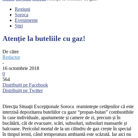
Regiuni
Soroca
Evenimente
Știri
Atenție la buteliile cu gaz!
De către
Redactor
-
16 octombrie 2018
0
564
Distribuiți pe Facebook
Distribuiți pe Twitter
Direcţia Situaţii Excepţionale Soroca reaminteşte cetăţenilor că este
interzisă depozitarea buteliilor cu gaze “propan-butan” combustibile
în case individuale, apartamente și camere de zi, precum și în
bucătării, căi de evacuare, scări, subsoluri, subsoluri mansarde și
balcoane. Pericolul mortal de la un cilindru de gaz crește în special
în timpul iernii, când temperatura ambiantă este scăzută. Iar aici nu