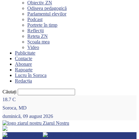
Obiectiv ZN
Odiseea pedagogică
Parlamentul elevilor
Podcast
Portrete în timp
Reflecții
Reteta ZN
Școala mea
Video
Publicitate
Contacte
Abonare
Rapoarte
Lucru în Soroca
Redacția
Căutați
18.7
C
Soroca, MD
duminică, 09 august 2026
Ziarul Nostru