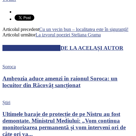
Articolul precedent
Cu un vecin bun – localitatea este în siguranță!
Articolul următor
La izvorul poeziei Steliana Grama
ARTICOLE SIMILARE
DE LA ACELAȘI AUTOR
Soroca
Ambrozia aduce amenzi în raionul Soroca: un
locuitor din Răcovăț sancționat
Știri
Ultimele baraje de protecție de pe Nistru au fost
demontate. Ministrul Mediului: „Vom continua
monitorizarea permanentă și vom interveni ori de
câte ori va...