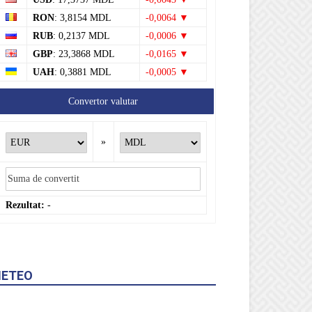
RON
: 3,8154 MDL
-0,0064 ▼
RUB
: 0,2137 MDL
-0,0006 ▼
GBP
: 23,3868 MDL
-0,0165 ▼
UAH
: 0,3881 MDL
-0,0005 ▼
Convertor valutar
»
Rezultat:
-
ETEO