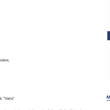
iuleni,
M
c ”Vatra”