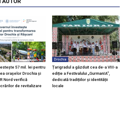
I AUTOR
Drochia
estește 57 mil. lei pentru
Țarigradul a găzduit cea de-a VIII-a
ea orașelor Drochia și
ediție a Festivalului „GurmanIA”,
R Nord verifică
dedicată tradițiilor și identității
crărilor de revitalizare
locale