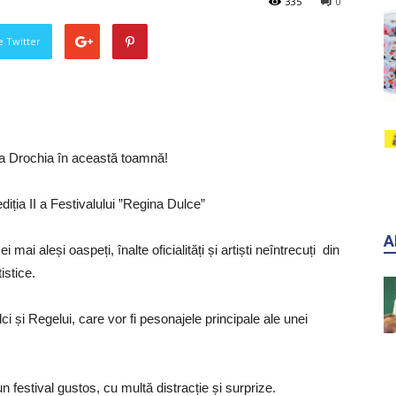
335
0
pe Twitter
la Drochia în această toamnă!
iția II a Festivalului ”Regina Dulce”
A
mai aleși oaspeți, înalte oficialități și artiști neîntrecuți din
istice.
lci și Regelui, care vor fi pesonajele principale ale unei
un festival gustos, cu multă distracție și surprize.