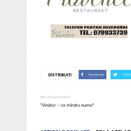
DISTRIBUIȚI
Facebook
Twitt
Articolul precedent
”Vînător – ce mîndru nume!”