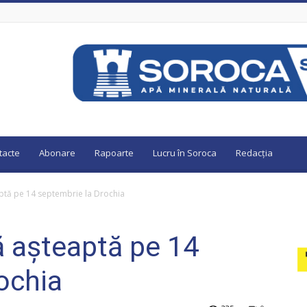
tacte
Abonare
Rapoarte
Lucru în Soroca
Redacția
aptă pe 14 septembrie la Drochia
ă așteaptă pe 14
ochia