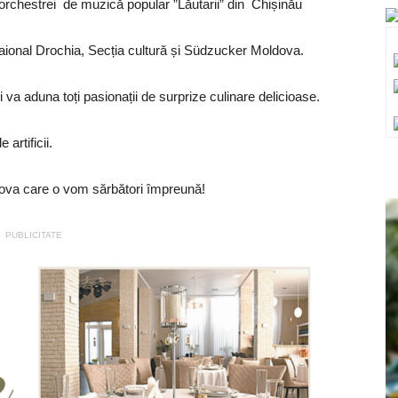
rchestrei de muzică popular ”Lăutarii” din Chișinău
aional Drochia, Secția cultură și Südzucker Moldova.
a aduna toți pasionații de surprize culinare delicioase.
artificii.
ova care o vom sărbători împreună!
PUBLICITATE