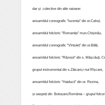
dar și colective din alte raioane:
ansamblul coreografic ”Iuventa” din or.Cahul,
ansamblul folcloric ”Romanița” mun.Chișinău,
ansamblul coreografic ”Vîntuleț” din or.Bălți,
ansamblul folcloric ”Răzeșii” din s. Mășcăuți, Cr
grupul instrumental din s.Zăicani,r-nul Rîșcani,
ansamblul folcloric ”Haiducii” din or. Rezina,
și oaspeți din Botoșani,România – grupul folcori