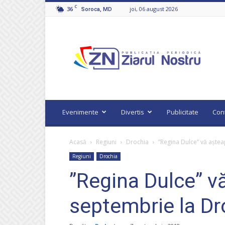
C
36
joi, 06 august 2026
Soroca, MD
Ziarul
Nostru
Evenimente
Divertis
Publicitate
Con
Acasă
Regiuni
Drochia
”Regina Dulce” vă aște
Regiuni
Drochia
”Regina Dulce” v
septembrie la Dr