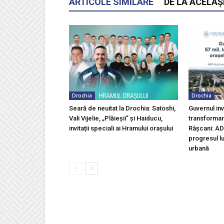
ARTICOLE SIMILARE
DE LA ACELAȘ
Drochia
Drochia
Seară de neuitat la Drochia: Satoshi,
Guvernul inv
Vali Vijelie, „Plăieșii” și Haiducu,
transformar
invitații speciali ai Hramului orașului
Râșcani: AD
progresul lu
urbană