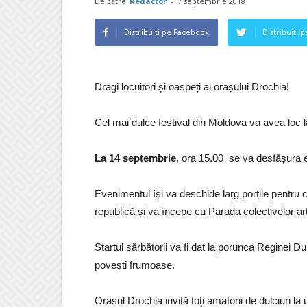
De către
Redactor
-
7 septembrie 2018
Distribuiți pe Facebook
Distribuiți 
Dragi locuitori și oaspeți ai orașului Drochia!
Cel mai dulce festival din Moldova va avea loc 
La 14 septembrie
, ora 15.00 se va desfășura ed
Evenimentul își va deschide larg porțile pentru cei 
republică și va începe cu Parada colectivelor art
Startul sărbătorii va fi dat la porunca Reginei Du
povești frumoase.
Orașul Drochia invită toţi amatorii de dulciuri la 