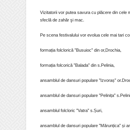
Vizitatorii vor putea savura cu plăcere din cele 
sfeclă de zahăr şi mac.
Pe scena festivalului vor evolua cele mai tari col
formația folclorică ”Busuioc” din or,Drochia,
formația folcorică ”Balada” din s.Pelinia,
ansamblul de dansuri populare ”Izvoraș” or.Dro
ansamblul de dansuri populare ”Pelinița” s.Pelin
ansamblul folcloric ”Vatra” s.Șuri,
ansamblul de dansuri populare ”Mărunțica” și ans