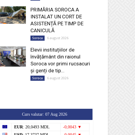
PRIMĂRIA SOROCA A
INSTALAT UN CORT DE
ASISTENȚĂ PE TIMP DE
CANICULĂ
6 august 2026
Soroca
Elevii instituțiilor de
învățământ din raionul
Soroca vor primi rucsacuri
și genți de tip...
6 august 2026
Soroca
Curs valutar: 07 Aug 2026
EUR
: 20,0493 MDL
-0,0043 ▼
USD
: 17,3737 MDL
-0,0045 ▼