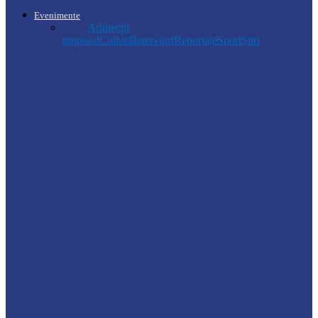
Evenimente
Toate
Arhitecții
timpului
Cultură
Interviuri
Reportaje
Sport
Știri
Soroca
Ambrozia aduce amenzi în raionul Soroca:
un locuitor din Răcovăț sancționat
Știri
Ultimele baraje de protecție de pe Nistru
au fost demontate. Ministrul…
Soroca
Tătărăuca Veche, în alertă de exercițiu.
Simulări de incendii și intervenții…
Soroca