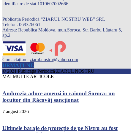
identificare de stat 1019607002666.
Publicația Periodică “ZIARUL NOSTRU WEB” SRL
Telefon: 069326061
Adresa: Republica Moldova, mun.Soroca, Str. Barbu Lăutaru 5,
ap.2
Contactați-ne:
ziarul.nostru@yahoo.com
URMAȚI-NE
© 2021 Publicaţia Periodică ZIARUL NOSTRU
MAI MULTE ARTICOLE
Ambrozia aduce amenzi în raionul Soroca: un
locuitor din Răcovăț sancționat
7 august 2026
Ultimele baraje de protecție de pe Nistru au fost