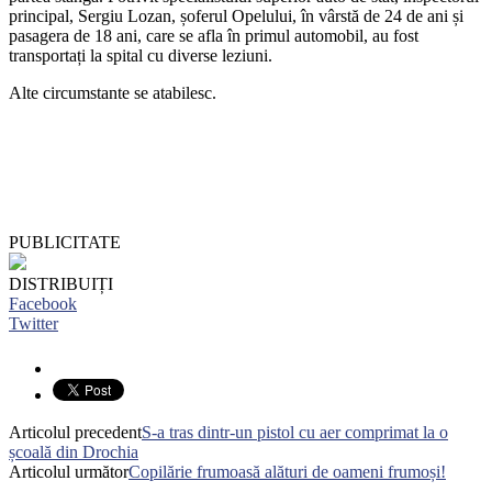
principal, Sergiu Lozan, șoferul Opelului, în vârstă de 24 de ani și
pasagera de 18 ani, care se afla în primul automobil, au fost
transportați la spital cu diverse leziuni.
Alte circumstante se atabilesc.
PUBLICITATE
DISTRIBUIȚI
Facebook
Twitter
Articolul precedent
S-a tras dintr-un pistol cu aer comprimat la o
școală din Drochia
Articolul următor
Copilărie frumoasă alături de oameni frumoși!