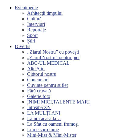
Evenimente
Arhitecții timpului
Cultură
Interviuri
Reportaje
Sport
Știri
Divertis
,,Ziarul Nostru” cu povești
„Ziarul Nostru” pentru pici
ABC-UL MEDICAL
Alte Știri
Cititorul nostru
Concursuri
Cuvinte pentru suflet
Fără cravată
Galerie foto
INIMI MICI,TALENTE MARI
Întreabă ZN
LA MULŢI ANI
La noi acasă la…
La Sfat cu oameni frumoși
Lume soro lume
Mini-Miss & Mini-Mister