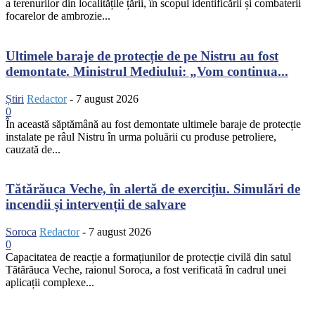
a terenurilor din localitățile țării, în scopul identificării și combaterii
focarelor de ambrozie...
Ultimele baraje de protecție de pe Nistru au fost
demontate. Ministrul Mediului: „Vom continua...
Știri
Redactor
-
7 august 2026
0
În această săptămână au fost demontate ultimele baraje de protecție
instalate pe râul Nistru în urma poluării cu produse petroliere,
cauzată de...
Tătărăuca Veche, în alertă de exercițiu. Simulări de
incendii și intervenții de salvare
Soroca
Redactor
-
7 august 2026
0
Capacitatea de reacție a formațiunilor de protecție civilă din satul
Tătărăuca Veche, raionul Soroca, a fost verificată în cadrul unei
aplicații complexe...