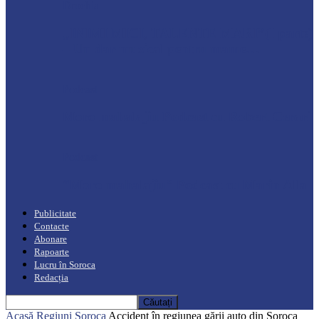
Drochia
„INIMI MICI, TALENTE MARI”(I parte)
– Un dar muzical pentru mame…
Podcast
Moro mahalajiu Podcast cu Robert Cerari
Podcast
“Moro mahalajiu” Podcast cu Marin Alla
Publicitate
Contacte
Abonare
Rapoarte
Lucru în Soroca
Redacția
Acasă
Regiuni
Soroca
Accident în regiunea gării auto din Soroca