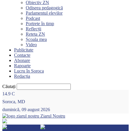
Obiectiv ZN
Odiseea pedagogică
Parlamentul elevilor
Podcast
Portrete în timp
Reflecții
Reteta ZN
Școala mea
Video
Publicitate
Contacte
Abonare
Rapoarte
Lucru în Soroca
Redacția
Căutați
14.9
C
Soroca, MD
duminică, 09 august 2026
Ziarul Nostru