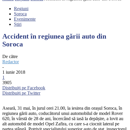
Regiuni
Soroca
Evenimente
Știri
Accident în regiunea gării auto din
Soroca
De către
Redactor
-
1 iunie 2018
1
3905
Distribuiți pe Facebook
Distribuiți pe Twitter
Aseară, 31 mai, în jurul orei 21.00, la iesirea din orașul Soroca, în
regiunea gării auto, coducătorul unui automobilul de model Rover
620, în vârstă de 28 de ani, încercând să iasă la depășire, a lovit au
alt automobil de model Opel Zafira, cu care s-a ciocnit lateral pe
partea stângă. Potrivit specialistului superior auto de stat, inspectorul