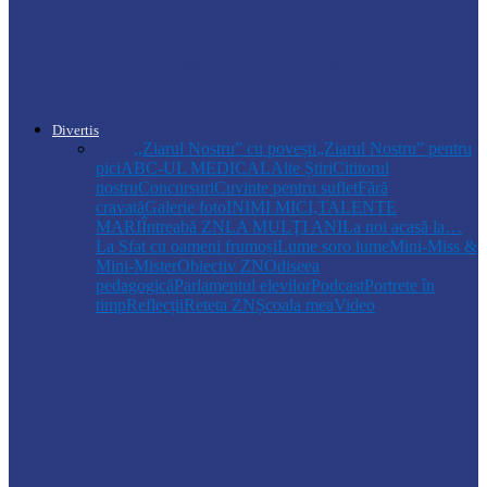
Autoritățile monitorizează alimentarea cu
apă la Cosăuți, pe fondul scăderii
nivelului…
Divertis
Toate
,,Ziarul Nostru” cu povești
„Ziarul Nostru” pentru
pici
ABC-UL MEDICAL
Alte Știri
Cititorul
nostru
Concursuri
Cuvinte pentru suflet
Fără
cravată
Galerie foto
INIMI MICI,TALENTE
MARI
Întreabă ZN
LA MULŢI ANI
La noi acasă la…
La Sfat cu oameni frumoși
Lume soro lume
Mini-Miss &
Mini-Mister
Obiectiv ZN
Odiseea
pedagogică
Parlamentul elevilor
Podcast
Portrete în
timp
Reflecții
Reteta ZN
Școala mea
Video
Drochia
„INIMI MICI, TALENTE MARI”(II
parte)– Copiii talentați din Drochia aduc
emoție…