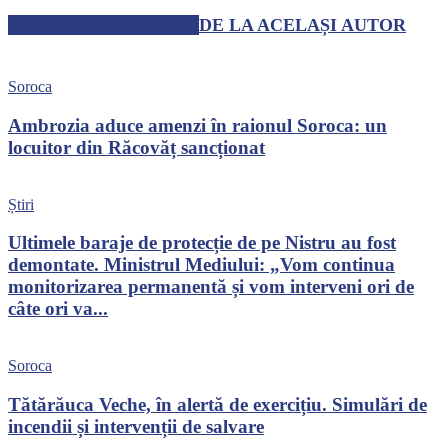
ARTICOLE SIMILARE
DE LA ACELAȘI AUTOR
Soroca
Ambrozia aduce amenzi în raionul Soroca: un
locuitor din Răcovăț sancționat
Știri
Ultimele baraje de protecție de pe Nistru au fost
demontate. Ministrul Mediului: „Vom continua
monitorizarea permanentă și vom interveni ori de
câte ori va...
Soroca
Tătărăuca Veche, în alertă de exercițiu. Simulări de
incendii și intervenții de salvare