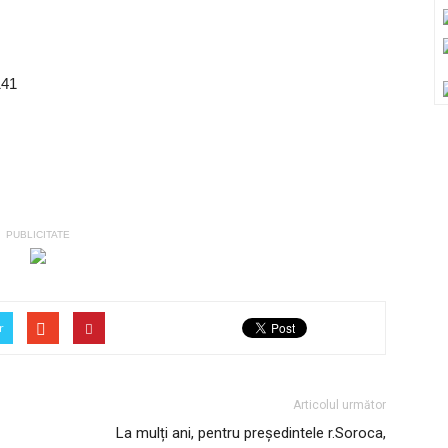
141
PUBLICITATE
r
Articolul următor
La mulți ani, pentru președintele r.Soroca,