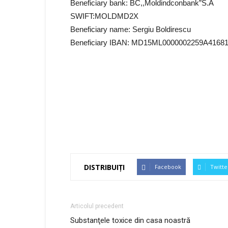
Beneficiary bank: BC,,Moldindconbank”S.A
SWIFT:MOLDMD2X
Beneficiary name: Sergiu Boldirescu
Beneficiary IBAN: MD15ML0000002259A4168
DISTRIBUIȚI
Facebook
Twitte
Articolul precedent
Substanţele toxice din casa noastră