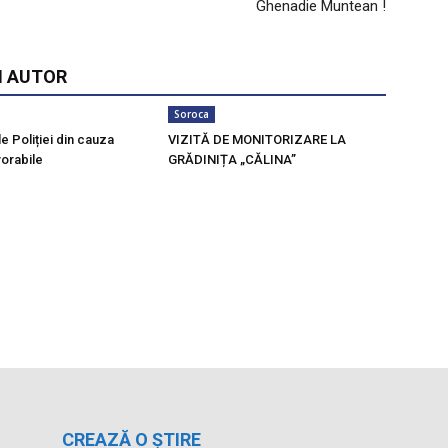
Ghenadie Muntean !
I AUTOR
Soroca
le Poliției din cauza
VIZITĂ DE MONITORIZARE LA
vorabile
GRĂDINIȚA „CĂLINA”
CREAZĂ O ȘTIRE