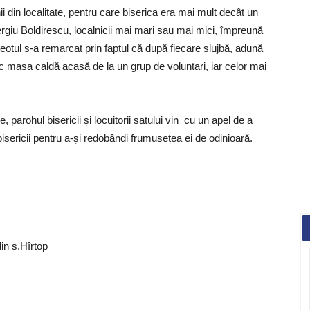
 din localitate, pentru care biserica era mai mult decât un
Sergiu Boldirescu, localnicii mai mari sau mai mici, împreună
otul s-a remarcat prin faptul că după fiecare slujbă, adună
esc masa caldă acasă de la un grup de voluntari, iar celor mai
parohul bisericii și locuitorii satului vin cu un apel de a
bisericii pentru a-și redobândi frumusețea ei de odinioară.
.
in s.Hîrtop