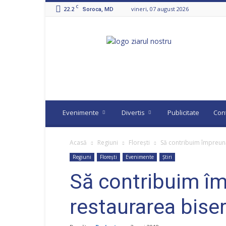
C
22.2
vineri, 07 august 2026
Soroca, MD
Ziarul
Nostru
Evenimente
Divertis
Publicitate
Con
Acasă
Regiuni
Florești
Să contribuim împreună 
Regiuni
Florești
Evenimente
Știri
Să contribuim îm
restaurarea biseri