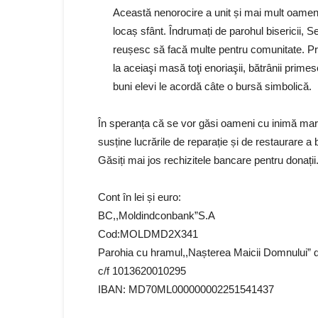
Această nenorocire a unit și mai mult oamenii
locaș sfânt. Îndrumați de parohul bisericii, 
reușesc să facă multe pentru comunitate. Pre
la aceiaşi masă toţi enoriaşii, bătrânii prim
buni elevi le acordă câte o bursă simbolică.
În speranța că se vor găsi oameni cu inimă mare, 
susține lucrările de reparație și de restaurare a 
Găsiți mai jos rechizitele bancare pentru donații
Cont în lei și euro:
BC,,Moldindconbank”S.A
Cod:MOLDMD2X341
Parohia cu hramul,,Nașterea Maicii Domnului” d
c/f 1013620010295
IBAN: MD70ML000000002251541437