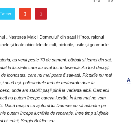
431
0
 Twitter
mul ,,Nașterea Maicii Domnului” din satul Hîrtop, raionul
nele și toate obiectele de cult, picturile, ușile și geamurile.
datoria, au venit peste 70 de oameni, bărbați și femei din sat,
tat la lucrările care au avut loc în biserică. Au fost decojiți
de iconostas, care nu mai poate fi salvată. Picturile nu mai
A
e și două uși, policandrele trebuie restaurate doar la
cesc, unde am stabilit pașii pînă la varianta albă.
Oamenii
 încă nu putem începe careva lucrări. În luna mai ne vom
ații. Dacă reușim cu ajutorul lui Dumnezeu să adunăm pe
nie putem începe lucrările de reparație. Între timp slujbele
l bisericii, Sergiu Boldirescu.