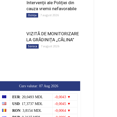
Intervenții ale Poliției din
cauza vremii nefavorabile
7 august 2026
Ocnița
VIZITĂ DE MONITORIZARE
LA GRĂDINIȚA „CĂLINA”
7 august 2026
Soroca
Curs valutar: 07 Aug 2026
EUR
: 20,0493 MDL
-0,0043 ▼
USD
: 17,3737 MDL
-0,0045 ▼
RON
: 3,8154 MDL
-0,0064 ▼