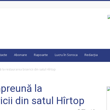
tacte
Abonare
Rapoarte
Lucru în Soroca
Redacția
la restaurarea bisericii din satul Hîrtop
preună la
cii din satul Hîrtop