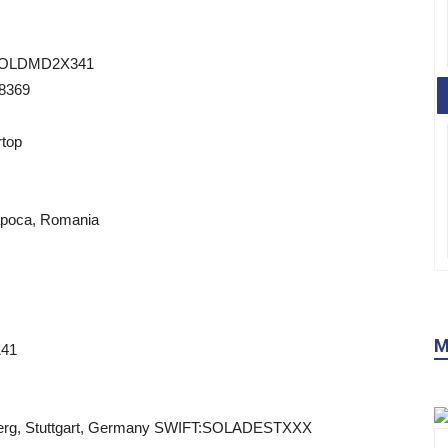
d:MOLDMD2X341
88369
rtop
Napoca, Romania
M
141
rg, Stuttgart, Germany SWIFT:SOLADESTXXX