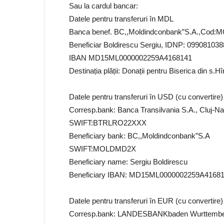
Sau la cardul bancar:
Datele pentru transferuri în MDL
Banca benef. BC,,Moldindconbank”S.A.,Co
Beneficiar Boldirescu Sergiu, IDNP: 09908103
IBAN MD15ML0000002259A4168141
Destinația plății: Donații pentru Biserica din s.Hî
Datele pentru transferuri în USD (cu convertire)
Corresp.bank: Banca Transilvania S.A., Cluj-
SWIFT:BTRLRO22XXX
Beneficiary bank: BC,,Moldindconbank”S.A
SWIFT:MOLDMD2X
Beneficiary name: Sergiu Boldirescu
Beneficiary IBAN: MD15ML0000002259A4168
Datele pentru transferuri în EUR (cu convertire)
Corresp.bank: LANDESBANKbaden Wurttembe