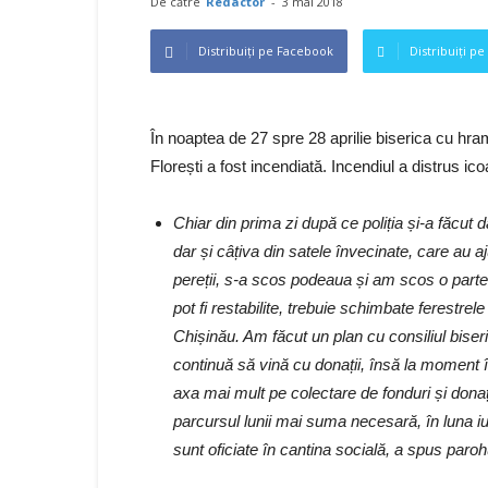
De către
Redactor
-
3 mai 2018
Distribuiți pe Facebook
Distribuiți pe
În noaptea de 27 spre 28 aprilie biserica cu hra
Florești a fost incendiată. Incendiul a distrus icoa
Chiar din prima zi după ce poliția și-a făcut 
dar și câțiva din satele învecinate, care au aju
pereții, s-a scos podeaua și am scos o parte 
pot fi restabilite, trebuie schimbate ferestrel
Chișinău. Am făcut un plan cu consiliul biseri
continuă să vină cu donații, însă la moment
axa mai mult pe colectare de fonduri și don
parcursul lunii mai suma necesară, în luna iu
sunt oficiate în cantina socială, a spus parohu