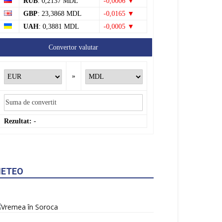
RUB
: 0,2137 MDL
-0,0006 ▼
GBP
: 23,3868 MDL
-0,0165 ▼
UAH
: 0,3881 MDL
-0,0005 ▼
Convertor valutar
»
Rezultat:
-
ETEO