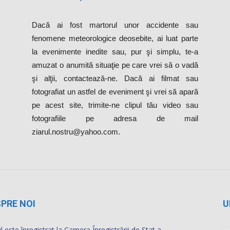
Dacă ai fost martorul unor accidente sau
fenomene meteorologice deosebite, ai luat parte
la evenimente inedite sau, pur şi simplu, te-a
amuzat o anumită situaţie pe care vrei să o vadă
şi alţii, contactează-ne. Dacă ai filmat sau
fotografiat un astfel de eveniment şi vrei să apară
pe acest site, trimite-ne clipul tău video sau
fotografiile pe adresa de mail
ziarul.nostru@yahoo.com.
PRE NOI
U
l este înregistrat la Camera Înregistrării de Stat a