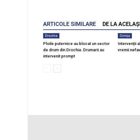
ARTICOLE SIMILARE
DE LA ACELAȘ
Drochia
Ocnița
Ploile puternice au blocat un sector
Intervenții a
de drum din Drochia. Drumarii au
vremii nefa
intervenit prompt